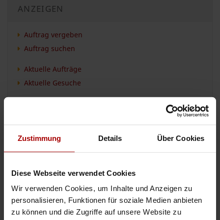
ANZEIGEN
Auftrag vergeben
Auftrag suchen
Aktuelle Aufträge
Aktuelle Gesuche
Aktuelle Premium-Aufträge
Aktuelle Premium-Gesuche
Zustimmung
Details
Über Cookies
KATEGORIEN
Diese Webseite verwendet Cookies
Handwerk, Haus & Bau
Wir verwenden Cookies, um Inhalte und Anzeigen zu
Ausbau & Installation
personalisieren, Funktionen für soziale Medien anbieten
Rohbau, Hoch- & Tiefbau
zu können und die Zugriffe auf unsere Website zu
Planung, Leitung & Beratung