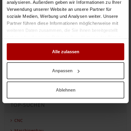
analysieren. Außerdem geben wir Informationen zu Ihrer
Industrie, Gewerbe & Logistik
Verwendung unserer Website an unsere Partner für
Industrie- & Gewerbebau
soziale Medien, Werbung und Analysen weiter. Unsere
Industrielles Fachpersonal
Partner führen diese Informationen möglicherweise mit
Herstellung, Verarbeitung & Handel
weiteren Daten zusammen, die Sie ihnen bereitgestellt
Transport, Logistik & Verkehr
haben oder die sie im Rahmen Ihrer Nutzung der Dienste
Dienstleistungen & Services
gesammelt haben.
Gebäude & Immobilien
Alle zulassen
Marketing, Vertrieb & Verkauf
Finanzen, Recht & Verwaltung
EDV, IT & Medien
Anpassen
Sicherheit, Events & Gastronomie
Vermittlung, Personal & Beratung
Ablehnen
TOP-SUCHEN
CNC
Maschinenbau