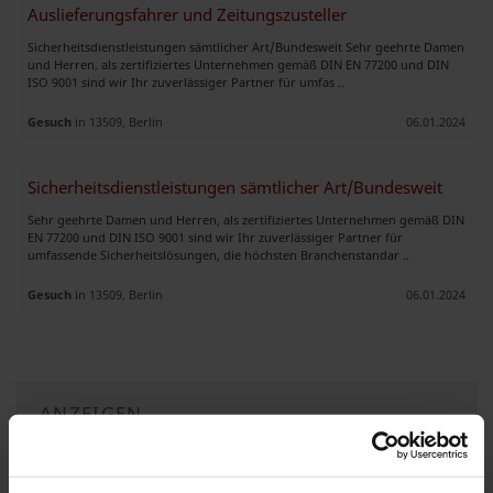
Auslieferungsfahrer und Zeitungszusteller
Sicherheitsdienstleistungen sämtlicher Art/Bundesweit Sehr geehrte Damen
und Herren, als zertifiziertes Unternehmen gemäß DIN EN 77200 und DIN
ISO 9001 sind wir Ihr zuverlässiger Partner für umfas ..
Gesuch
in 13509, Berlin
06.01.2024
Sicherheitsdienstleistungen sämtlicher Art/Bundesweit
Sehr geehrte Damen und Herren, als zertifiziertes Unternehmen gemäß DIN
EN 77200 und DIN ISO 9001 sind wir Ihr zuverlässiger Partner für
umfassende Sicherheitslösungen, die höchsten Branchenstandar ..
Gesuch
in 13509, Berlin
06.01.2024
ANZEIGEN
Auftrag vergeben