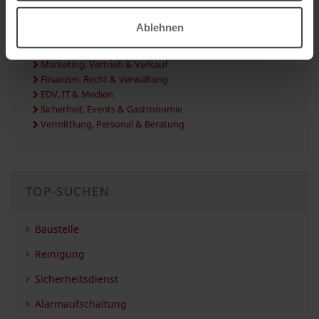
Transport, Logistik & Verkehr
Ablehnen
Dienstleistungen & Services
Gebäude & Immobilien
Marketing, Vertrieb & Verkauf
Finanzen, Recht & Verwaltung
EDV, IT & Medien
Sicherheit, Events & Gastronomie
Vermittlung, Personal & Beratung
TOP-SUCHEN
Baustelle
Reinigung
Sicherheitsdienst
Alarmaufschaltung