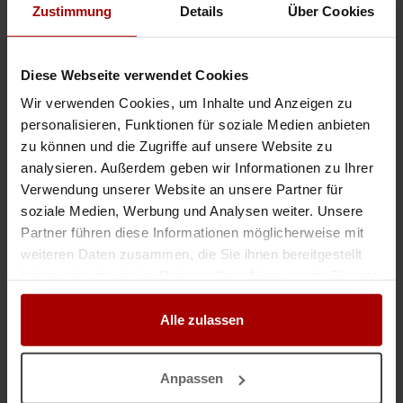
Auftrag suchen
Zustimmung
Details
Über Cookies
Aktuelle Aufträge
Aktuelle Gesuche
Diese Webseite verwendet Cookies
Wir verwenden Cookies, um Inhalte und Anzeigen zu
Aktuelle Premium-Aufträge
personalisieren, Funktionen für soziale Medien anbieten
Aktuelle Premium-Gesuche
zu können und die Zugriffe auf unsere Website zu
analysieren. Außerdem geben wir Informationen zu Ihrer
Verwendung unserer Website an unsere Partner für
KATEGORIEN
soziale Medien, Werbung und Analysen weiter. Unsere
Partner führen diese Informationen möglicherweise mit
weiteren Daten zusammen, die Sie ihnen bereitgestellt
Handwerk, Haus & Bau
haben oder die sie im Rahmen Ihrer Nutzung der Dienste
Ausbau & Installation
Rohbau, Hoch- & Tiefbau
gesammelt haben.
Planung, Leitung & Beratung
Alle zulassen
Industrie, Gewerbe & Logistik
Industrie- & Gewerbebau
Anpassen
Industrielles Fachpersonal
Herstellung, Verarbeitung & Handel