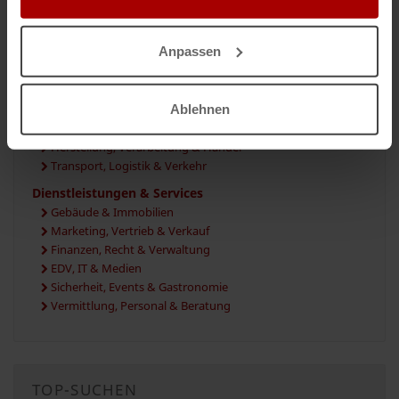
Handwerk, Haus & Bau
Ausbau & Installation
Rohbau, Hoch- & Tiefbau
Anpassen
Planung, Leitung & Beratung
Industrie, Gewerbe & Logistik
Ablehnen
Industrie- & Gewerbebau
Industrielles Fachpersonal
Herstellung, Verarbeitung & Handel
Transport, Logistik & Verkehr
Dienstleistungen & Services
Gebäude & Immobilien
Marketing, Vertrieb & Verkauf
Finanzen, Recht & Verwaltung
EDV, IT & Medien
Sicherheit, Events & Gastronomie
Vermittlung, Personal & Beratung
TOP-SUCHEN