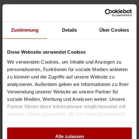
ANZEIGEN
Zustimmung
Details
Über Cookies
Auftrag vergeben
Diese Webseite verwendet Cookies
Auftrag suchen
Wir verwenden Cookies, um Inhalte und Anzeigen zu
Aktuelle Aufträge
personalisieren, Funktionen für soziale Medien anbieten
Aktuelle Gesuche
zu können und die Zugriffe auf unsere Website zu
analysieren. Außerdem geben wir Informationen zu Ihrer
Aktuelle Premium-Aufträge
Verwendung unserer Website an unsere Partner für
Aktuelle Premium-Gesuche
soziale Medien, Werbung und Analysen weiter. Unsere
Partner führen diese Informationen möglicherweise mit
weiteren Daten zusammen, die Sie ihnen bereitgestellt
haben oder die sie im Rahmen Ihrer Nutzung der Dienste
KATEGORIEN
gesammelt haben.
Alle zulassen