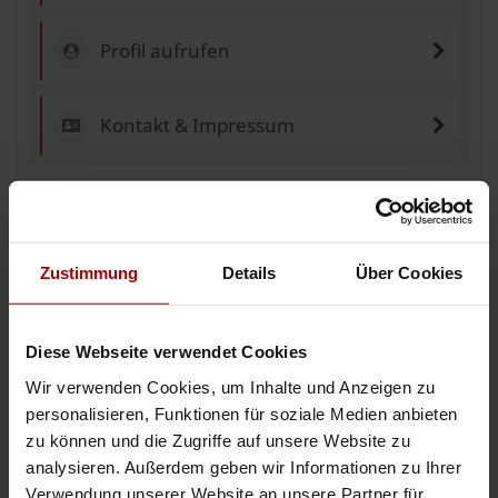
Profil aufrufen
Kontakt & Impressum
Anzeigen-ID: 190304
Jetzt einen Auftrag vergeben
Zustimmung
Details
Über Cookies
Diese Webseite verwendet Cookies
Weitere Gesuche
Wir verwenden Cookies, um Inhalte und Anzeigen zu
personalisieren, Funktionen für soziale Medien anbieten
zu können und die Zugriffe auf unsere Website zu
Glasfaser & Telekommunikationsprojekte –Subunternehmer deutschlandweit
analysieren. Außerdem geben wir Informationen zu Ihrer
Suchen Sie qualifizierte Bau- und Montageteams oder Subunternehmer für
Verwendung unserer Website an unsere Partner für