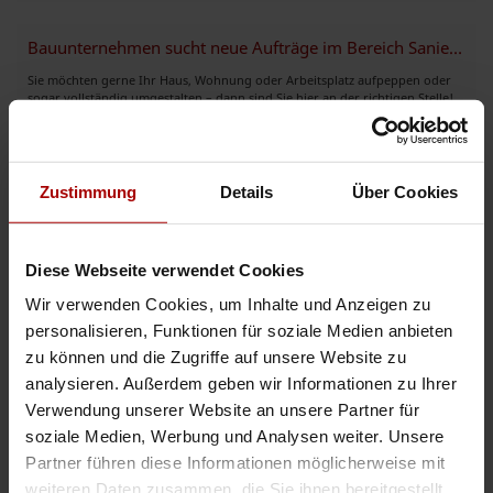
Bauunternehmen sucht neue Aufträge im Bereich Sanierung,Modernisierung
Sie möchten gerne Ihr Haus, Wohnung oder Arbeitsplatz aufpeppen oder
sogar vollständig umgestalten – dann sind Sie hier an der richtigen Stelle!
Was können wir anbieten: · Dekoratives Anbringen von ..
Gesuch
in 65933, Frankfurt
01.06.2026
Zustimmung
Details
Über Cookies
Weitere Premium-Gesuche
Diese Webseite verwendet Cookies
Wir verwenden Cookies, um Inhalte und Anzeigen zu
Sanitär Fliesen Renovierung
personalisieren, Funktionen für soziale Medien anbieten
Sehr geehrte Damen und Herren, wir sind ein SHK-Meisterbetrieb und
zu können und die Zugriffe auf unsere Website zu
suchen neue Aufträge im Bereich Renovierung und Sanierung von
Wohnungen, Hotels sowie Gewerbeobjekten. Unser Schwerpunkt liegt auf ..
analysieren. Außerdem geben wir Informationen zu Ihrer
Verwendung unserer Website an unsere Partner für
Premium-Gesuch
in 12347, Berlin
17.07.2026
soziale Medien, Werbung und Analysen weiter. Unsere
Partner führen diese Informationen möglicherweise mit
Renovare la interior a locuințelor
weiteren Daten zusammen, die Sie ihnen bereitgestellt