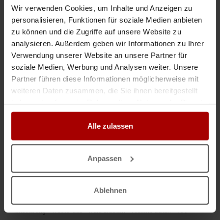
Wir verwenden Cookies, um Inhalte und Anzeigen zu
€/Std. Sie suchen kurzfristig erfahrene Maurer oder Betonbauer für Ihr
Bauvorhaben? Wir stellen Ihnen zuverlässige und selbsts ..
personalisieren, Funktionen für soziale Medien anbieten
zu können und die Zugriffe auf unsere Website zu
Gesuch
in 13125, Berlin
28.07.2026
analysieren. Außerdem geben wir Informationen zu Ihrer
Verwendung unserer Website an unsere Partner für
soziale Medien, Werbung und Analysen weiter. Unsere
Weitere Premium-Gesuche
Partner führen diese Informationen möglicherweise mit
weiteren Daten zusammen, die Sie ihnen bereitgestellt
haben oder die sie im Rahmen Ihrer Nutzung der Dienste
Teil-/ Komplettrenovierung und Sanierung von Wohnungen
gesammelt haben.
Sehr geehrte Damen und Herren, die IKPH GmbH ist seit über 10 Jahren
Alle zulassen
erfolgreich im Bereich Sanierung und Instandsetzung von Wohnimmobilien
tätig. Zu unseren langjährigen Auftraggebern zählen unter ..
Premium-Gesuch
in 13581, Berlin
14.05.2026
Anpassen
Baufirma sucht neue Aufträge – Renovierung & Innenausbau
Ablehnen
Wir sind eine zuverlässige Baufirma aus Frankfurt und suchen neue
Aufträge von Privatkunden sowie Firmen. Unsere Leistungen: *
Renovierung * Trockenbau * Malerarbeiten * Fliesenarbeiten * Te ..