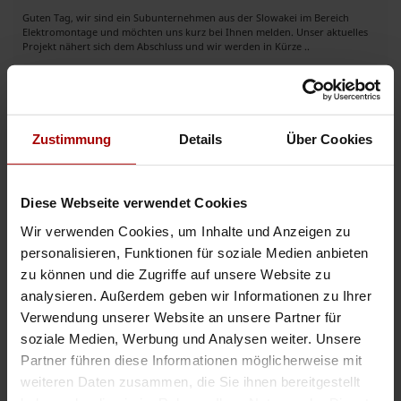
Guten Tag, wir sind ein Subunternehmen aus der Slowakei im Bereich
Elektromontage und möchten uns kurz bei Ihnen melden. Unser aktuelles
Projekt nähert sich dem Abschluss und wir werden in Kürze ..
Gesuch
in 90441, Nürnberg
18.06.2026
Elektromeisterbetrieb sucht neue Aufträge
Zustimmung
Details
Über Cookies
Elektromeisterbetrieb sucht neue Aufträge Wir sind ein zuverlässiger
Elektromeisterbetrieb mit langjähriger Erfahrung und einem eingespielten
Team aus zehn Monteuren. Aktuell suchen wir neue Aufträ ..
Diese Webseite verwendet Cookies
Gesuch
in 46045, Oberhausen
15.06.2026
Wir verwenden Cookies, um Inhalte und Anzeigen zu
personalisieren, Funktionen für soziale Medien anbieten
zu können und die Zugriffe auf unsere Website zu
Weitere Premium-Gesuche
analysieren. Außerdem geben wir Informationen zu Ihrer
Verwendung unserer Website an unsere Partner für
soziale Medien, Werbung und Analysen weiter. Unsere
Elektrotechnik | Energieinfrastruktur | Gebäudeautomation
Partner führen diese Informationen möglicherweise mit
Elektrotechnik | Umspannwerke | Freileitungen | Gebäudeautomation |
weiteren Daten zusammen, die Sie ihnen bereitgestellt
Erneuerbare Energien Als deutscher Ansprechpartner vertreten wir ein