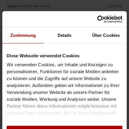
Gesuch
in 68159, Mannheim
22.07.2026
Elektriker-Teams für Ihre Projekte - Bundesweit
✅Brauchst du Unterstützung auf einem Projekt? ✅Suchst du erfahrene und
Zustimmung
Details
Über Cookies
qualifizierte Fachkräfte? ✅Dann bist du bei uns genau richtig. Wir sind ein
Elektroinstallationsunternehmen mit langjähriger ..
Gesuch
in 10117, Berlin
20.07.2026
Diese Webseite verwendet Cookies
Wir verwenden Cookies, um Inhalte und Anzeigen zu
personalisieren, Funktionen für soziale Medien anbieten
Weitere Premium-Gesuche
zu können und die Zugriffe auf unsere Website zu
analysieren. Außerdem geben wir Informationen zu Ihrer
Montagebetrieb – Kabelrinnen – Kabelleitern – Elektrotrassen
Verwendung unserer Website an unsere Partner für
soziale Medien, Werbung und Analysen weiter. Unsere
Sehr geehrte Damen und Herren, wir sind ein erfahrenes Montageteam aus
dem Raum Tübingen und auf die Montage von Kabeltragsystemen nach
Partner führen diese Informationen möglicherweise mit
Plan oder LV spezialisiert. Aktuell haben wir freie Kapazi ..
weiteren Daten zusammen, die Sie ihnen bereitgestellt
haben oder die sie im Rahmen Ihrer Nutzung der Dienste
Premium-Gesuch
in 72072, Tübingen
29.06.2026
gesammelt haben.