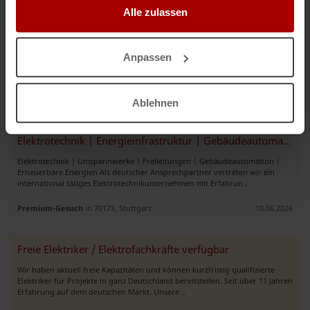
Alle zulassen
Wir suchen einen Vertriebsmitarbeiter für die Elektro-Untervergabe“
Wir suchen Unternehmen, Agenturen oder Einzelpersonen, die uns die
Zusammenarbeit mit Unternehmen (Generalunternehmer und
Anpassen
Elektrounternehmen) auf Stundenbasis ermöglichen. Entlohnung entweder
als Proz ..
Premium-Gesuch
in 48155, Münster
02.08.2026
Ablehnen
Elektrotechnik | Energieinfrastruktur | Gebäudeautomation
Elektrotechnik | Umspannwerke | Freileitungen | Gebäudeautomation |
Erneuerbare Energien Als deutscher Ansprechpartner vertreten wir ein
international tätiges Elektrotechnikunternehmen mit Erfahrun ..
Premium-Gesuch
in 70173, Stuttgart
10.06.2026
Freie Elektriker / Elektrofachkräfte verfügbar
Wir haben aktuell freie Kapazitäten und können kurzfristig qualifizierte
Elektriker für Projekte in ganz Deutschland bereitstellen. Seit über 11 Jahren
Erfahrung auf dem deutschen Markt. Unsere ..