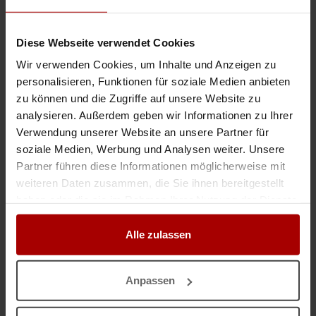
Wir sind bereit, neue Aufträge in Frankfurt am Main und Umgebung zu
übernehmen. Wir führen folgende Arbeiten fachgerecht aus: Malerarbeiten
Tapezierarbeiten Wir freuen uns auf Ihre Anfrage und ein ..
Diese Webseite verwendet Cookies
Gesuch
in 60314, Frankfurt
03.08.2026
Wir verwenden Cookies, um Inhalte und Anzeigen zu
personalisieren, Funktionen für soziale Medien anbieten
zu können und die Zugriffe auf unsere Website zu
Maler & Lackierermeister als Konzessionsträger - Bundesweit
analysieren. Außerdem geben wir Informationen zu Ihrer
63073 Hessen - Offenbach Hallo, mit mir als technischen Betriebsleiter,
Verwendung unserer Website an unsere Partner für
dürfen Sie folgende Gewerke gewerblich ausführen: - Malerarbeiten -
Tapezierarbeiten - Lackierarbeiten - Trockenbaua ..
soziale Medien, Werbung und Analysen weiter. Unsere
Partner führen diese Informationen möglicherweise mit
Premium-Gesuch
in 63073, Offenbach
01.08.2026
weiteren Daten zusammen, die Sie ihnen bereitgestellt
haben oder die sie im Rahmen Ihrer Nutzung der Dienste
gesammelt haben.
Weitere Premium-Gesuche
Alle zulassen
Zuverlässige Bauunternehmen als Subunternehmer gesucht!
Anpassen
VF Group Servis s.r.o. – Ihr zuverlässiger Subunternehmer für Bauprojekte
in Deutschland Wir sind VF Group Servis s.r.o., ein slowakisches
Bauunternehmen, das erfolgreich auf Baustellen in ganz Deu ..