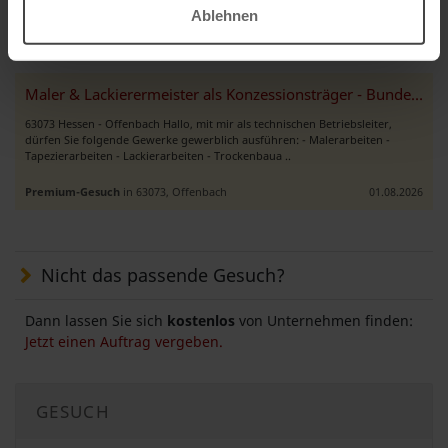
Ablehnen
Premium-Gesuch
in Slowakei
04.08.2026
Maler & Lackierermeister als Konzessionsträger - Bundesweit
63073 Hessen - Offenbach Hallo, mit mir als technischen Betriebsleiter,
dürfen Sie folgende Gewerke gewerblich ausführen: - Malerarbeiten -
Tapezierarbeiten - Lackierarbeiten - Trockenbaua ..
Premium-Gesuch
in 63073, Offenbach
01.08.2026
Nicht das passende Gesuch?
Dann lassen Sie sich
kostenlos
von Unternehmen finden:
Jetzt einen Auftrag vergeben.
GESUCH