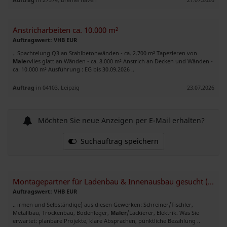
Anstricharbeiten ca. 10.000 m²
Auftragswert: VHB EUR
.. Spachtelung Q3 an Stahlbetonwänden - ca. 2.700 m² Tapezieren von
Maler
vlies glatt an Wänden - ca. 8.000 m² Anstrich an Decken und Wänden -
ca. 10.000 m² Ausführung : EG bis 30.09.2026 ..
Auftrag
in 04103, Leipzig
23.07.2026
Möchten Sie neue Anzeigen per E-Mail erhalten?
Suchauftrag speichern
Montagepartner für Ladenbau & Innenausbau gesucht (bundesweit)
Auftragswert: VHB EUR
.. irmen und Selbständige) aus diesen Gewerken: Schreiner/Tischler,
Metallbau, Trockenbau, Bodenleger,
Maler
/Lackierer, Elektrik. Was Sie
erwartet: planbare Projekte, klare Absprachen, pünktliche Bezahlung ..