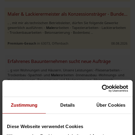
Maler & Lackierermeister als Konzessionsträger - Bundesweit
.. , mit mir als technischen Betriebsleiter, dürfen Sie folgende Gewerke
gewerblich ausführen: -
Maler
arbeiten - Tapezierarbeiten - Lackierarbeiten
- Trockenbauarbeiten - Betonsanierung - Bodenbesc ..
Premium-Gesuch
in 63073, Offenbach
08.08.2026
Erfahrenes Bauunternehmen sucht neue Aufträge
.. g von Wohnungen und Häusern. Unsere Leistungen: -Fliesenarbeiten -
Trockenbau -Spachtel- und
Maler
arbeiten -Innenausbau -Wohnungs- und
Haussanierungen -Renovierung und Modernisierung -Montagearb ..
Gesuch
in 63065, Offenbach
08.08.2026
Zustimmung
Details
Über Cookies
Nicht das Passende gefunden?
Dann lassen Sie sich finden: Jetzt kostenlos einen
Auftrag vergeben
oder
freie Kapazitäten melden
.
Diese Webseite verwendet Cookies
Auftragsbank.de