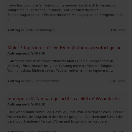
.. uverlässige und erfahrene Subunternehmer im Bereich Innenausbau.
Tätigkeiten: * Trockenbau *
Maler
- und Spachtelarbeiten *
Bodenbelagsarbeiten * Fliesenarbeiten * Montagearbeiten * Allgemeine In
..
Auftrag
in 87700, Memmingen
01.08.2026
Maler / Tapezierer für ein BV in Jüteberg ab sofort gesucht
Auftragswert: VHB EUR
.. Ab sofort suchen wir zwei erfharene
Maler
für ein Bauvorhaben in
Jüteberg. Einsatzdauer: bei guter Leistung mehrere Wochen Tätigkeit :
Wohnungsbau,
Maler
arbeiten, Tapeten entfernen, neu tapezieren, ..
Auftrag
in 14913, Niedergörsdorf
30.07.2026
Innenputz für Neubau gesucht – ca. 460 m² Wandfläche in Bremerhaven
Auftragswert: VHB EUR
.. für Wohnräume sowie Bad, Gäste-WC und HWR -Oberfläche eben und zur
weiteren Bearbeitung durch den
Maler
geeignet -Abkleben und Schutz der
bereits vorhandenen Fenster, Türen und Installationen -saubere ..
Auftrag
in 27574, Bremerhaven
27.07.2026