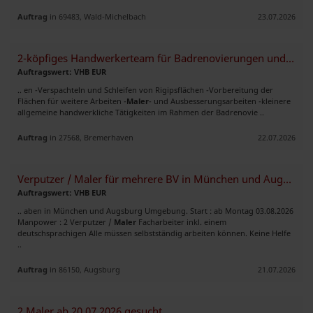
Auftrag
in 69483, Wald-Michelbach
23.07.2026
2-köpfiges Handwerkerteam für Badrenovierungen und Innenausbau gesucht
Auftragswert: VHB EUR
.. en -Verspachteln und Schleifen von Rigipsflächen -Vorbereitung der
Flächen für weitere Arbeiten -
Maler
- und Ausbesserungsarbeiten -kleinere
allgemeine handwerkliche Tätigkeiten im Rahmen der Badrenovie ..
Auftrag
in 27568, Bremerhaven
22.07.2026
Verputzer / Maler für mehrere BV in München und Augsburg gesucht
Auftragswert: VHB EUR
.. aben in München und Augsburg Umgebung. Start : ab Montag 03.08.2026
Manpower : 2 Verputzer /
Maler
Facharbeiter inkl. einem
deutschsprachigen Alle müssen selbstständig arbeiten können. Keine Helfe
..
Auftrag
in 86150, Augsburg
21.07.2026
2 Maler ab 20.07.2026 gesucht