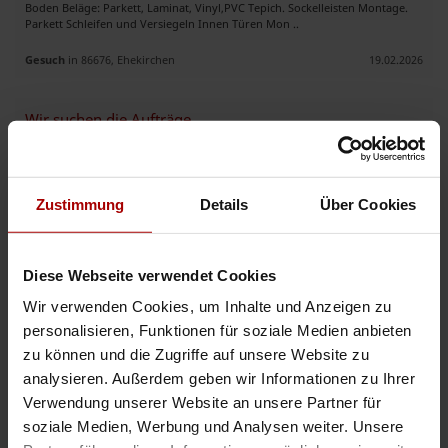
Boden Beläge: Parkett, Laminat, Vinyl,PVC Tepich. Sockelleisten Montage.
Parkett Schleifen und Versiegeln Innen Türen Mon ..
Gesuch
in 86676, Ehekirchen
19.02.2026
Wir suchen die Aufträge
Wir suchen komplette Ihnen Renovierung und Elektroinstallation wir
anbieten, Schluss fertig. Planung und die ganze Baustelle Einrichtung ..
Gesuch
in 63067, Offenbach
14.01.2026
Zustimmung
Details
Über Cookies
Diese Webseite verwendet Cookies
Weitere Premium-Gesuche
Wir verwenden Cookies, um Inhalte und Anzeigen zu
personalisieren, Funktionen für soziale Medien anbieten
Teil-/ Komplettrenovierung und Sanierung von Wohnungen
zu können und die Zugriffe auf unsere Website zu
Sehr geehrte Damen und Herren, die IKPH GmbH ist seit über 10 Jahren
analysieren. Außerdem geben wir Informationen zu Ihrer
erfolgreich im Bereich Sanierung und Instandsetzung von Wohnimmobilien
Verwendung unserer Website an unsere Partner für
tätig. Zu unseren langjährigen Auftraggebern zählen unter ..
soziale Medien, Werbung und Analysen weiter. Unsere
Premium-Gesuch
in 13581, Berlin
14.05.2026