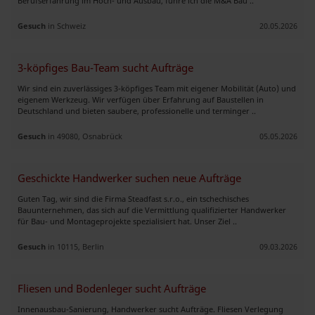
Berufserfahrung im Hoch- und Ausbau, führe ich die M&A Bau ..
Gesuch
in Schweiz
20.05.2026
3-köpfiges Bau-Team sucht Aufträge
Wir sind ein zuverlässiges 3-köpfiges Team mit eigener Mobilität (Auto) und
eigenem Werkzeug. Wir verfügen über Erfahrung auf Baustellen in
Deutschland und bieten saubere, professionelle und terminger ..
Gesuch
in 49080, Osnabrück
05.05.2026
Geschickte Handwerker suchen neue Aufträge
Guten Tag, wir sind die Firma Steadfast s.r.o., ein tschechisches
Bauunternehmen, das sich auf die Vermittlung qualifizierter Handwerker
für Bau- und Montageprojekte spezialisiert hat. Unser Ziel ..
Gesuch
in 10115, Berlin
09.03.2026
Fliesen und Bodenleger sucht Aufträge
Innenausbau-Sanierung, Handwerker sucht Aufträge. Fliesen Verlegung