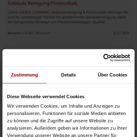
Gebäude Reinigung,Photovoltaik,
LUXUS AZERUX CLEANING - Gebäudereinigung & Photovoltaik-Montage Wir
sind Ihr zuverlässiger Partner für professionelle Gebäudereinigung sowie
die fachgerechte Montage von Photovoltaikanlagen. Qualität ..
Gesuch
in 81667, München
22.07.2026
Gebäude Reinigungsservice
Dienstleistungen im Bereich Gebäude- und Unterhaltsreinigung,
einschließlich Reinigung von Büros, Treppenhäusern, Wohn- und
Gewerbeobjekten sowie Glas- und Sonderreinigungen. ..
Zustimmung
Details
Über Cookies
Gesuch
in 81829, München
21.07.2026
Diese Webseite verwendet Cookies
Weitere Premium-Gesuche
Wir verwenden Cookies, um Inhalte und Anzeigen zu
personalisieren, Funktionen für soziale Medien anbieten
zu können und die Zugriffe auf unsere Website zu
Professionelle Gebäudereinigung & Objektbetreuung – EllenaClea
analysieren. Außerdem geben wir Informationen zu Ihrer
EllenaClean – Ihr zuverlässiger Partner für Sauberkeit und Werterhalt!
Verwendung unserer Website an unsere Partner für