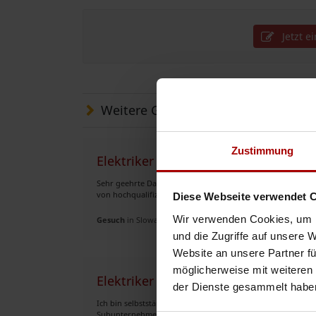
Jetzt e
Weitere Gesuche
Zustimmung
Elektriker Subunternehmer gesucht
Sehr geehrte Damen und Herren, hiermit möchten wir Ihnen d
von hochqualifizierten Elektrofachkräften für Bau- und Indu
Diese Webseite verwendet 
Wir verwenden Cookies, um I
Gesuch
in Slowakei
und die Zugriffe auf unsere 
Website an unsere Partner fü
möglicherweise mit weiteren
Elektriker / Subunternehmer für Elek
der Dienste gesammelt habe
Ich bin selbstständiger Elektroniker für Energie- und Geb
Subunternehmer. Meine Leistungen: - Elektroinstallationen -