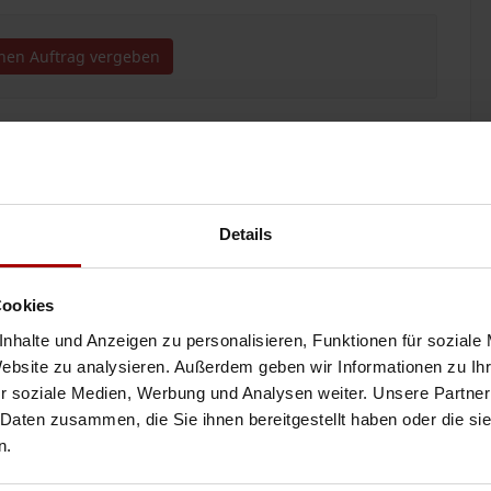
inen Auftrag vergeben
Details
?
ie Firma TatraMont s.r.o. vorstellen. Wir sind auf die Bereitstellung
strieproje ..
Cookies
nhalte und Anzeigen zu personalisieren, Funktionen für soziale
03.08.2026
Website zu analysieren. Außerdem geben wir Informationen zu I
r soziale Medien, Werbung und Analysen weiter. Unsere Partner
 Daten zusammen, die Sie ihnen bereitgestellt haben oder die s
troinstallationen
n.
äudetechnik und suche Aufträge oder eine Zusammenarbeit als
 Beleuchtung - Ste ..