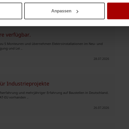
28.07.2026
Anpassen
e verfügbar.
s zu 5 Monteuren und übernehmen Elektroinstallationen im Neu- und
gung und Lei ..
28.07.2026
ür Industrieprojekte
rufserfahrung und mehrjähriger Erfahrung auf Baustellen in Deutschland.
AT-EU vorhanden ..
26.07.2026