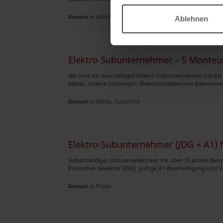
Gesuch
in 44147, Dortmund
Ablehnen
Elektro Subunternehmer – 5 Monteur
Wir sind ein zuverlässiges Elektro-Subunternehmen mit bi
Altbau. Unsere Leistungen: Elektroinstallationen Kabelverle
Gesuch
in 92694, Etzenricht
Elektro-Subunternehmer (JDG + A1) f
Selbstständiger Industrieelektriker mit über 15 Jahren Be
Polnisches Gewerbe (JDG), gültige A1-Bescheinigung und V
Gesuch
in Polen