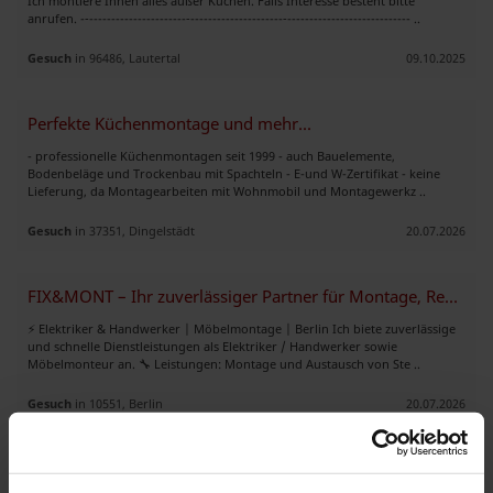
Ich montiere Ihnen alles außer Küchen. Falls Interesse besteht bitte
anrufen. -‐----------------------‐---------------------‐---------------------------- ..
Gesuch
in 96486, Lautertal
09.10.2025
Perfekte Küchenmontage und mehr...
- professionelle Küchenmontagen seit 1999 - auch Bauelemente,
Bodenbeläge und Trockenbau mit Spachteln - E-und W-Zertifikat - keine
Lieferung, da Montagearbeiten mit Wohnmobil und Montagewerkz ..
Gesuch
in 37351, Dingelstädt
20.07.2026
FIX&MONT – Ihr zuverlässiger Partner für Montage, Renovierung, Elektro
⚡ Elektriker & Handwerker | Möbelmontage | Berlin Ich biete zuverlässige
und schnelle Dienstleistungen als Elektriker / Handwerker sowie
Möbelmonteur an. 🔧 Leistungen: Montage und Austausch von Ste ..
Gesuch
in 10551, Berlin
20.07.2026
Möbelmontage für Düsseldorf