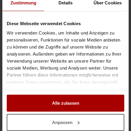
Seit über 20 Jahren montiere ich Möbel sämtlicher Hersteller. Auch
Zustimmung
Details
Über Cookies
Umarbeitung und Reparatur. Wenn ich auch Ihnen helfen kann beim
Einrichten Ihrer Wohnung, melden Sie sich gerne jederzeit. moelm ..
Gesuch
in 40219, Düsseldorf
16.07.2026
Diese Webseite verwendet Cookies
Wir verwenden Cookies, um Inhalte und Anzeigen zu
Möbelmonteure & Tischler frei – mit eigener Möbelproduktion
personalisieren, Funktionen für soziale Medien anbieten
zu können und die Zugriffe auf unsere Website zu
Langfristiger Montagepartner gesucht? 2–20 Monteure | Möbelmontage ·
Ladenbau · Hoteleinrichtung Wir suchen keine Einmal-Aufträge – wir
analysieren. Außerdem geben wir Informationen zu Ihrer
suchen langfristige Partner, die unsere Montageteams dauerhaf ..
Verwendung unserer Website an unsere Partner für
soziale Medien, Werbung und Analysen weiter. Unsere
Gesuch
in 50667, Köln
08.07.2026
Partner führen diese Informationen möglicherweise mit
weiteren Daten zusammen, die Sie ihnen bereitgestellt
haben oder die sie im Rahmen Ihrer Nutzung der Dienste
Nicht das passende Gesuch?
gesammelt haben.
Alle zulassen
Dann lassen Sie sich
kostenlos
von Unternehmen finden:
Jetzt einen Auftrag vergeben.
Anpassen