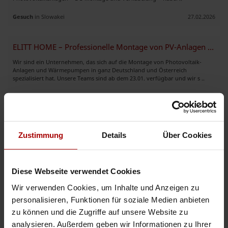
Gesuch
in Slowakei
27.02.2026
ELITT HOME – Professionelle Montage von PV-Anlagen und Wärmepumpen
Wir sind ein Unternehmen, das sich auf die Montage von Photovoltaik-
Anlagen und Wärmepumpen in ganz Deutschland und Österreich
spezialisiert hat. Unsere Teams sind ab dem 23.01. verfügbar und wir s ..
Gesuch
in 10115, Berlin
11.02.2026
Verfügbare Photovoltaik-Montageteams – bundesweit einsetzbar
Zustimmung
Details
Über Cookies
Wir bieten verfügbare, eingespielte Montageteams für Photovoltaik- und
Solaranlagen für professionelle Montagearbeiten auf Dach- und
Freiflächenanlagen (Montage von Unterkonstruktionen, Modulmontage, ..
Diese Webseite verwendet Cookies
Gesuch
in 90402, Nürnberg
10.02.2026
Wir verwenden Cookies, um Inhalte und Anzeigen zu
personalisieren, Funktionen für soziale Medien anbieten
zu können und die Zugriffe auf unsere Website zu
Weitere Premium-Gesuche
analysieren. Außerdem geben wir Informationen zu Ihrer