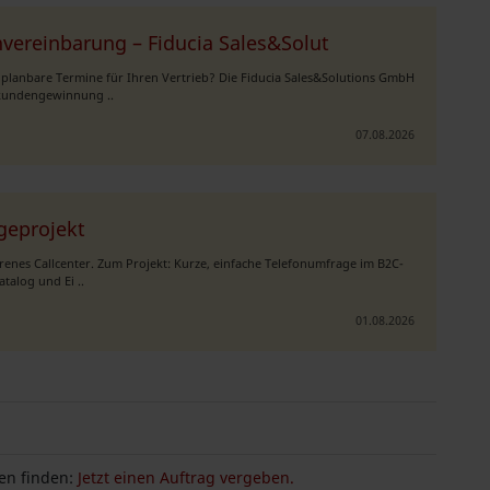
nvereinbarung – Fiducia Sales&Solut
 planbare Termine für Ihren Vertrieb? Die Fiducia Sales&Solutions GmbH
ukundengewinnung ..
07.08.2026
geprojekt
enes Callcenter. Zum Projekt: Kurze, einfache Telefonumfrage im B2C-
talog und Ei ..
01.08.2026
n finden:
Jetzt einen Auftrag vergeben.