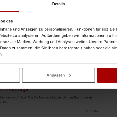
ufträge - Inbound / outbound
Details
chen neue Aufträge. Falls Sie Interesse haben, können Sie sich gerne
hen ..
Cookies
16.07.2026
nhalte und Anzeigen zu personalisieren, Funktionen für soziale
Website zu analysieren. Außerdem geben wir Informationen zu I
r soziale Medien, Werbung und Analysen weiter. Unsere Partner
 sucht Aufträge
 Daten zusammen, die Sie ihnen bereitgestellt haben oder die s
chen neue Aufträge. Falls Sie Interesse haben, können Sie sich gerne
n.
hen ..
14.07.2026
Anpassen
ucht Aufträge
chen neue Aufträge. Falls Sie Interesse haben, können Sie sich gerne
hen ..
13.07.2026