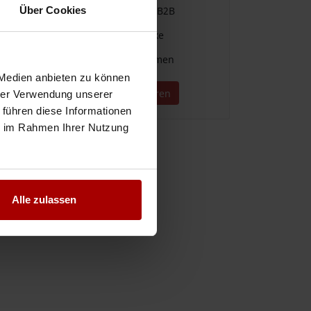
Über Cookies
Einfache Vergabe & Suche im B2B
Für alle Branchen und Gewerke
Direkter Kontakt zu Unternehmen
 Medien anbieten zu können
Jetzt kostenlos registrieren
hrer Verwendung unserer
 führen diese Informationen
ie im Rahmen Ihrer Nutzung
Alle zulassen