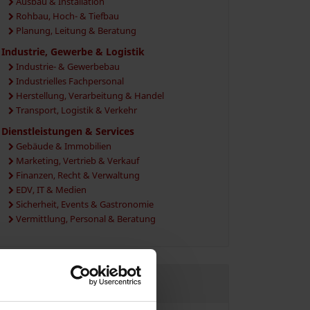
Ausbau & Installation
Rohbau, Hoch- & Tiefbau
Planung, Leitung & Beratung
Industrie, Gewerbe & Logistik
Industrie- & Gewerbebau
Industrielles Fachpersonal
Herstellung, Verarbeitung & Handel
Transport, Logistik & Verkehr
Dienstleistungen & Services
Gebäude & Immobilien
Marketing, Vertrieb & Verkauf
Finanzen, Recht & Verwaltung
EDV, IT & Medien
Sicherheit, Events & Gastronomie
Vermittlung, Personal & Beratung
JETZT REGISTRIEREN