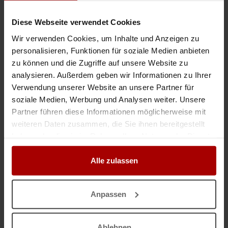
Gesuch
in 09579, Grünhainichen
08.03.2026
Diese Webseite verwendet Cookies
SHK Sanitär Arbeiten
Wir verwenden Cookies, um Inhalte und Anzeigen zu
Die Firma Baupro TS s.r.o. sucht Aufträge in ganz Deutschland. Wir bieten
personalisieren, Funktionen für soziale Medien anbieten
folgende Leistungen an: • Sanitär- und Installateurarbeiten •
zu können und die Zugriffe auf unsere Website zu
Elektroinstallationen • Maurerarbeiten • Malerarbeite ..
analysieren. Außerdem geben wir Informationen zu Ihrer
Gesuch
in 90402, Nürnberg
18.02.2026
Verwendung unserer Website an unsere Partner für
soziale Medien, Werbung und Analysen weiter. Unsere
Partner führen diese Informationen möglicherweise mit
Nicht das passende Gesuch?
weiteren Daten zusammen, die Sie ihnen bereitgestellt
haben oder die sie im Rahmen Ihrer Nutzung der Dienste
Dann lassen Sie sich
kostenlos
von Unternehmen finden:
gesammelt haben.
Jetzt einen Auftrag vergeben.
Alle zulassen
GESUCH
Anpassen
Anzeige merken
Ablehnen