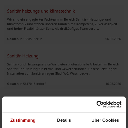
Sanitär heizungs und klimatechnik
Wir sind ein engagiertes Fachteam im Bereich Sanitär-, Heizungs- und
Klimatechnik und stehen unseren Kunden mit Kompetenz, Zuverlässigkeit
und hoher Flexibilität zur Seite. Als dreiköpfiges Team verbi ..
Gesuch
in 13585, Berlin
06.05.2026
Sanitär-Heizung
Sanitär- und Heizungsservice Wir bieten professionelle Arbeiten im Bereich
Sanitär und Heizung für Privat- und Gewerbekunden. Unsere Leistungen:
Installation von Sanitäranlagen (Bad, WC, Waschbecke ..
Gesuch
in 56170, Bendorf
16.03.2026
Heizung Sanitär
Heizungs- und Sanitärmontage, Steigstrangsanierung, Wärmepumpen,
Badsanierung,...........................................................................................................
............... ..
Zustimmung
Details
Über Cookies