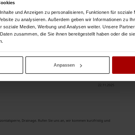
Cookies
weißen
nhalte und Anzeigen zu personalisieren, Funktionen für soziale
ung: Zusammenbau und Schweißen von Edelstahl-Komponenten für
Website zu analysieren. Außerdem geben wir Informationen zu I
 Reparaturschweißen: Riss ..
r soziale Medien, Werbung und Analysen weiter. Unsere Partner
 Daten zusammen, die Sie ihnen bereitgestellt haben oder die s
07.01.2026
n.
Anpassen
htals, und auf der suche nach Firmen die Aufträge für Nachunternehmer
n Kraichtal sin ..
22.11.2025
izontalsperre, Drainage. Rufen Sie uns an, wir kommen kurzfristig und