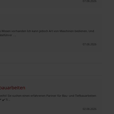
07.08.2026
es Wissen vorhanden Ich kann jedoch Art von Maschinen bedienen. Und
eführer . ..
07.08.2026
fbauarbeiten
echt! Sie suchen einen erfahrenen Partner für Bau- und Tiefbauarbeiten
✔️ Ti ..
02.08.2026