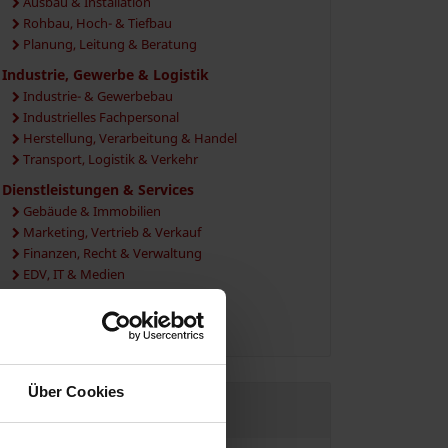
Ausbau & Installation
Rohbau, Hoch- & Tiefbau
Planung, Leitung & Beratung
Industrie, Gewerbe & Logistik
Industrie- & Gewerbebau
Industrielles Fachpersonal
Herstellung, Verarbeitung & Handel
Transport, Logistik & Verkehr
Dienstleistungen & Services
Gebäude & Immobilien
Marketing, Vertrieb & Verkauf
Finanzen, Recht & Verwaltung
EDV, IT & Medien
Sicherheit, Events & Gastronomie
Vermittlung, Personal & Beratung
Über Cookies
JETZT REGISTRIEREN