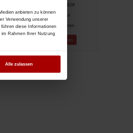
Einfache Vergabe & Suche im B2B
 Medien anbieten zu können
Für alle Branchen und Gewerke
hrer Verwendung unserer
Direkter Kontakt zu Unternehmen
 führen diese Informationen
ie im Rahmen Ihrer Nutzung
Jetzt kostenlos registrieren
Alle zulassen