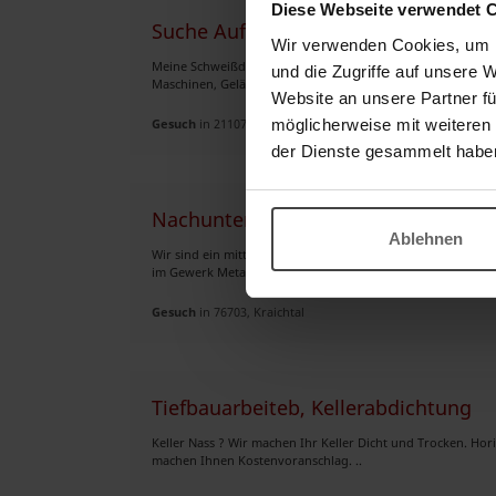
Diese Webseite verwendet 
Suche Aufträge im Bereich WIG-Sch
Wir verwenden Cookies, um I
Meine Schweißdienstleistungen sind: • Baugruppenfertig
und die Zugriffe auf unsere 
Maschinen, Geländer, Treppen, Möbel oder Rohrleitungen. •
Website an unsere Partner fü
möglicherweise mit weiteren
Gesuch
in 21107, Hamburg
der Dienste gesammelt habe
Nachunternehmer Aufträge gesucht
Ablehnen
Wir sind ein mittelständiges Unternehmen im Herzen Kraic
im Gewerk Metallbau/Schlosserarbeiten anbieten. Umkreis vo
Gesuch
in 76703, Kraichtal
Tiefbauarbeiteb, Kellerabdichtung
Keller Nass ? Wir machen Ihr Keller Dicht und Trocken. Hor
machen Ihnen Kostenvoranschlag. ..