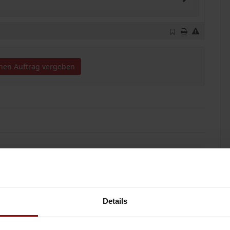
inen Auftrag vergeben
lles Anbieten
n Tiefbau bis zum Schlüssel fertigen Innenausbau Wir sind bereit,
e Schick ..
27.05.2026
Details