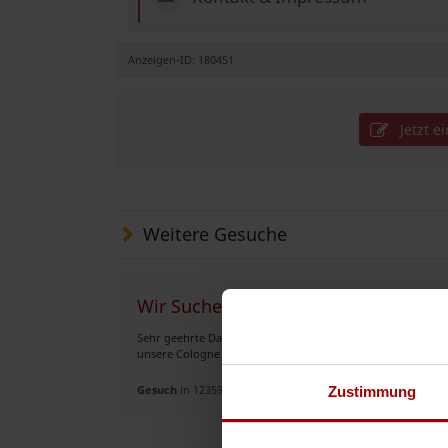
Anzeigen-ID: 180451
Jetzt e
Weitere Gesuche
Wir Suchen Aufträge jedes Gewerk a
Sehr geehrte Damen und Herren Wir bieten Leistungen an vo
unsere Cologne sind bereit Und freuen uns auf Ihre Aufträg
Gesuch
in 12359, Berlin
Zustimmung