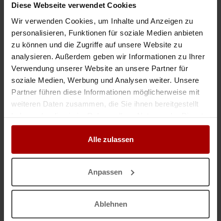
freie Kapazitäten melden
.
Diese Webseite verwendet Cookies
Wir verwenden Cookies, um Inhalte und Anzeigen zu
Auftragsbank.de
personalisieren, Funktionen für soziale Medien anbieten
zu können und die Zugriffe auf unsere Website zu
‹
1
2
3
4
5
›
analysieren. Außerdem geben wir Informationen zu Ihrer
Verwendung unserer Website an unsere Partner für
soziale Medien, Werbung und Analysen weiter. Unsere
Jetzt registrieren und sofort starten
Partner führen diese Informationen möglicherweise mit
weiteren Daten zusammen, die Sie ihnen bereitgestellt
haben oder die sie im Rahmen Ihrer Nutzung der Dienste
B2B-Aufträge für Eisenflechter gesucht?
gesammelt haben.
Alle zulassen
Zu den Hauptaufgaben von Eisenflechtern zählen das
Messen, Schneiden und Biegen von Betonstahl und
Bewehrungsstahl
. Durch die Herstellung von
Anpassen
Bewehrungsstahl für Stahlbetonteile spielen Eisenflechter
eine wichtige Rolle im Hoch- und Tiefbau und sind
deutschland- und europaweit gefragt.
Ablehnen
Durch das Herstellen von Bewehrungselementen wie