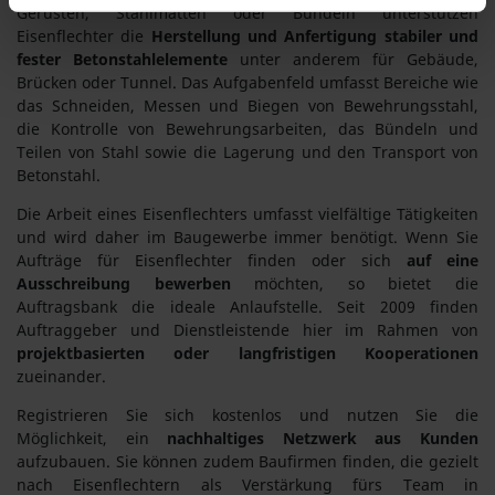
Gerüsten, Stahlmatten oder Bündeln unterstützen
Eisenflechter die
Herstellung und Anfertigung stabiler und
fester Betonstahlelemente
unter anderem für Gebäude,
Brücken oder Tunnel. Das Aufgabenfeld umfasst Bereiche wie
das Schneiden, Messen und Biegen von Bewehrungsstahl,
die Kontrolle von Bewehrungsarbeiten, das Bündeln und
Teilen von Stahl sowie die Lagerung und den Transport von
Betonstahl.
Die Arbeit eines Eisenflechters umfasst vielfältige Tätigkeiten
und wird daher im Baugewerbe immer benötigt. Wenn Sie
Aufträge für Eisenflechter finden oder sich
auf eine
Ausschreibung bewerben
möchten, so bietet die
Auftragsbank die ideale Anlaufstelle. Seit 2009 finden
Auftraggeber und Dienstleistende hier im Rahmen von
projektbasierten oder langfristigen Kooperationen
zueinander.
Registrieren Sie sich kostenlos und nutzen Sie die
Möglichkeit, ein
nachhaltiges Netzwerk aus Kunden
aufzubauen. Sie können zudem Baufirmen finden, die gezielt
nach Eisenflechtern als Verstärkung fürs Team in