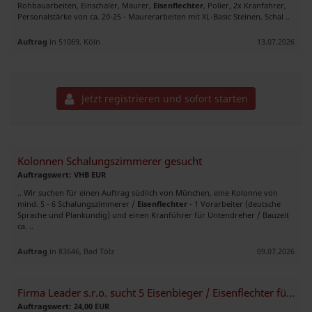
Rohbauarbeiten, Einschaler, Maurer,
Eisenflechter
, Polier, 2x Kranfahrer,
Personalstärke von ca. 20-25 - Maurerarbeiten mit XL-Basic Steinen, Schal ..
Auftrag
in 51069, Köln
13.07.2026
Jetzt registrieren und sofort starten
Kolonnen Schalungszimmerer gesucht
Auftragswert: VHB EUR
.. Wir suchen für einen Auftrag südlich von München, eine Kolonne von
mind. 5 - 6 Schalungszimmerer /
Eisenflechter
- 1 Vorarbeiter (deutsche
Sprache und Plankundig) und einen Kranführer für Untendreher / Bauzeit
ca. ..
Auftrag
in 83646, Bad Tölz
09.07.2026
Firma Leader s.r.o. sucht 5 Eisenbieger / Eisenflechter für Österreich
Auftragswert: 24,00 EUR