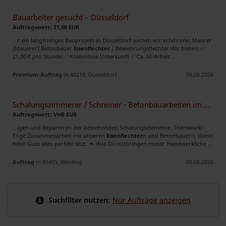
Bauarbeiter gesucht – Düsseldorf
Auftragswert: 21,00 EUR
.. r ein langfristiges Bauprojekt in Düsseldorf suchen wir erfahrene: Maurer
(Mauerer) Betonbauer
Eisenflechter
/ Bewehrungsflechter Wir bieten: ✅
21,00 € pro Stunde ✅ Kostenlose Unterkunft ✅ Ca. 60 Arbeit ..
Premium-Auftrag
in 40210, Düsseldorf
06.08.2026
Schalungszimmerer / Schreiner - Betonbauarbeiten im Fertigteilwerk
Auftragswert: VHB EUR
.. igen und Reparieren der bestehenden Schalungselemente. Teamwork:
Enge Zusammenarbeit mit unseren
Eisenflechter
n und Betonbauern, damit
beim Guss alles perfekt sitzt. 👊 Was Du mitbringen musst: Handwerkliche ..
Auftrag
in 93495, Weiding
05.08.2026
Suchfilter nutzen:
Nur Aufträge anzeigen