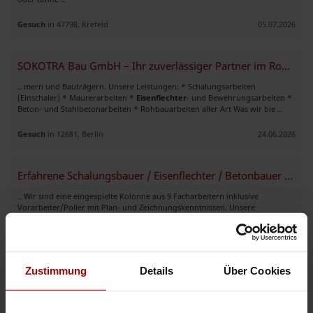
Gesuch
in 47798, Krefeld
05.07.2026
SOKOTRA Bau GmbH – Ihr zuverlässiger Partner im Rohbau
.. mern und Bauträgern. Unsere Leistungen: * Schalungsarbeiten
(Einschaler) * Maurerarbeiten *
Eisenflechter
- und Bewehrungsarbeiten *
Beton- und Stahlbetonarbeiten * Rohbauarbeiten aller Art Was wir bie ..
Gesuch
in 12681, Berlin
24.06.2026
Erfahrene Schalungsbauer / Eisenflechter / Betonbauer – Kolonne mit 8
.. Wir sind eine eingespielte Kolonne aus 9 Facharbeitern inklusive
Vorarbeiter/Polier mit Plan- und Zeichnungskenntnissen. Unsere
Leistungen: Schalungsarbeiten (Doka, Peri, Hünnebeck u.a.) Bewehr ..
Gesuch
in 60388, Frankfurt
10.06.2026
Zustimmung
Details
Über Cookies
Nicht das Passende gefunden?
Dann lassen Sie sich finden: Jetzt kostenlos einen
Auftrag vergeben
oder