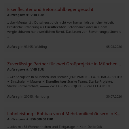
Eisenflechter und Betonstahlbieger gesucht
Auftragswert: VHB EUR
.. cker-Mentalität: Du scheust dich nicht vor harter, körperlicher Arbeit.
Praktische Erfahrung als
Eisenflechter
, Betonbauer oder in einem
vergleichbaren handwerklichen Beruf. Das Lesen von Bewehrungsplänen is
..
Auftrag
in 93495, Weiding
05.08.2026
Zuverlässige Partner für zwei Großprojekte in München und Bremen
Auftragswert: VHB EUR
.. Großprojekte in München und Bremen JEDE PARTIE – CA. 30 BAUARBEITER
✔ Einschaler ✔ Maurer ✔
Eisenflechter
Starke Teams. Starke Projekte.
Starke Partnerschaft. ⸻ ZWEI GROSSPROJEKTE – ZWEI CHANCEN ..
Auftrag
in 20095, Hamburg
30.07.2026
Lohnleistung - Rohbau von 4 Mehrfamilienhäusern in Köln
Auftragswert: 850.000,00 EUR
.. udes mit 58 Wohneinheiten und Tiefgarage in Köln-Dellbrück -