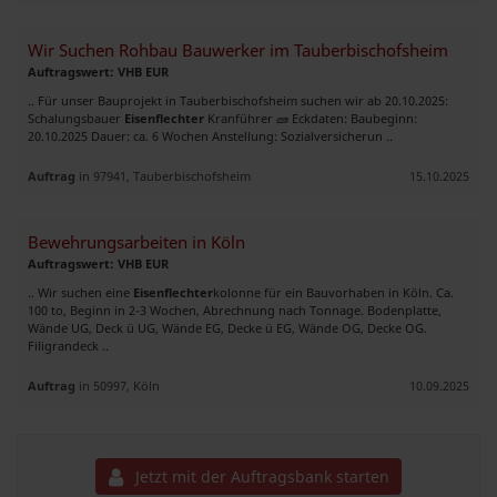
Wir Suchen Rohbau Bauwerker im Tauberbischofsheim
Auftragswert: VHB EUR
.. Für unser Bauprojekt in Tauberbischofsheim suchen wir ab 20.10.2025:
Schalungsbauer
Eisenflechter
Kranführer 🧱 Eckdaten: Baubeginn:
20.10.2025 Dauer: ca. 6 Wochen Anstellung: Sozialversicherun ..
Auftrag
in 97941, Tauberbischofsheim
15.10.2025
Bewehrungsarbeiten in Köln
Auftragswert: VHB EUR
.. Wir suchen eine
Eisenflechter
kolonne für ein Bauvorhaben in Köln. Ca.
100 to, Beginn in 2-3 Wochen, Abrechnung nach Tonnage. Bodenplatte,
Wände UG, Deck ü UG, Wände EG, Decke ü EG, Wände OG, Decke OG.
Filigrandeck ..
Auftrag
in 50997, Köln
10.09.2025
Jetzt mit der Auftragsbank starten