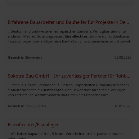
Erfahrene Bauarbeiter und Bauhelfer für Projekte in Deutschland verfüg
.. Deutschland und weiteren europäischen Ländern. Verfügbar sind unter
anderem Maurer, Schalungsbauer,
Eisenflechter
, Zimmerer, Trockenbauer,
Fassadenbauer sowie allgemeine Bauhelfer. Eine Zusammenarbeit ist sowoh
..
Gesuch
in Slowenien
05.08.2026
Sokotra Bau GmbH – Ihr zuverlässiger Partner für Rohbauarbeiten
.. lität aus. Unsere Leistungen: * Einschalungsarbeiten (Schalungsarbeiten)
* Maurerarbeiten *
Eisenflechter
- und Bewehrungsarbeiten * Verlegen
von Fertigteilen Warum Sokotra Bau GmbH? * Erfahrene Fach ..
Gesuch
in 12279, Berlin
10.07.2026
Eisenflechter/Eisenleger
.. Wir haben kapazitat frei , 5 leute . Vorarbeiter ist bei. pauschal.stunde
oder tonne ..