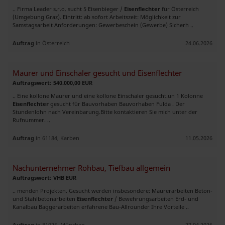
.. Firma Leader s.r.o. sucht 5 Eisenbieger /
Eisenflechter
für Österreich
(Umgebung Graz). Eintritt: ab sofort Arbeitszeit: Möglichkeit zur
Samstagsarbeit Anforderungen: Gewerbeschein (Gewerbe) Sicherh ..
Auftrag
in Österreich
24.06.2026
Maurer und Einschaler gesucht und Eisenflechter
Auftragswert: 540.000,00 EUR
.. Eine kollone Maurer und eine kollone Einschaler gesucht.un 1 Kolonne
Eisenflechter
gesucht für Bauvorhaben Bauvorhaben Fulda . Der
Stundenlohn nach Vereinbarung.Bitte kontaktieren Sie mich unter der
Rufnummer. ..
Auftrag
in 61184, Karben
11.05.2026
Nachunternehmer Rohbau, Tiefbau allgemein
Auftragswert: VHB EUR
.. menden Projekten. Gesucht werden insbesondere: Maurerarbeiten Beton-
und Stahlbetonarbeiten
Eisenflechter
/ Bewehrungsarbeiten Erd- und
Kanalbau Baggerarbeiten erfahrene Bau-Allrounder Ihre Vorteile ..
Auftrag
in 81925, München
27.04.2026