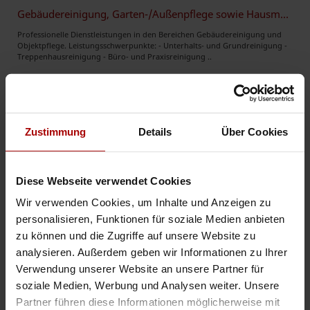
Gebäudereinigung, Garten-/Außenpflege sowie Hausmeister-/Objektservice
Professionelle Dienstleistungen in den Bereichen Gebäudereinigung und
Objektpflege. Leistungsschwerpunkte: - Unterhalts- und Grundreinigung -
Treppenhausreinigung - Büro- und Praxisreinigung ..
Gesuch
in 30827, Garbsen
29.07.2026
Reinigungsservice
Zustimmung
Details
Über Cookies
DEA Reinigungsservice – ein neu eröffnetes Reinigungsunternehmen, das
schnelle und qualitativ hochwertige Dienstleistungen für die
Instandhaltung von Räumen anbietet, mit professionellem Ansatz und ma ..
Diese Webseite verwendet Cookies
Gesuch
in 81541, München
28.07.2026
Wir verwenden Cookies, um Inhalte und Anzeigen zu
personalisieren, Funktionen für soziale Medien anbieten
Treppenhausreinigung, Büroreinigung, Wohnungsreinigung
zu können und die Zugriffe auf unsere Website zu
analysieren. Außerdem geben wir Informationen zu Ihrer
DE-Clean Reinigungsfirma sucht Aufträge für Treppenhausreinigung DE-
Clean Reinigungsfirma Berlin Professionelle Reinigung in Berlin
Verwendung unserer Website an unsere Partner für
Reinigungsfirma in Berlin für Privat- und Gewerbekunden DE-Clea ..
soziale Medien, Werbung und Analysen weiter. Unsere
Gesuch
in 10319, Berlin
26.07.2026
Partner führen diese Informationen möglicherweise mit