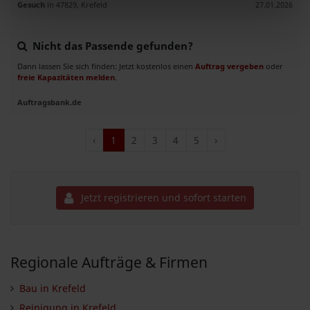
Gesuch
in 47829, Krefeld
27.01.2026
Nicht das Passende gefunden?
Dann lassen Sie sich finden: Jetzt kostenlos einen
Auftrag vergeben
oder
freie Kapazitäten melden
.
Auftragsbank.de
‹
1
2
3
4
5
›
Jetzt registrieren und sofort starten
Regionale Aufträge & Firmen
Bau in Krefeld
Reinigung in Krefeld