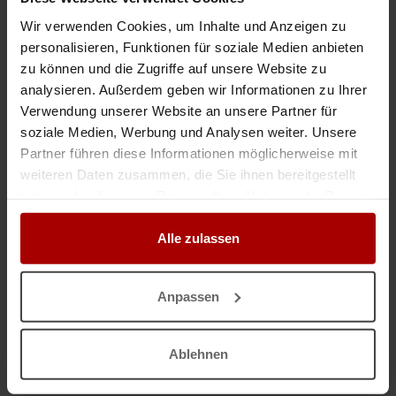
Wir verwenden Cookies, um Inhalte und Anzeigen zu
B2B Telefonist sucht Aufträge
personalisieren, Funktionen für soziale Medien anbieten
Sehr geehrte Damen und Herren Ich bin Marcel 43J und mit der Fima
zu können und die Zugriffe auf unsere Website zu
Amilou Marketing . Ich bin Telefonist, im Freelancer Bereich, ob
analysieren. Außerdem geben wir Informationen zu Ihrer
Termierungen oder Altkunden Bearbeitung, Neukunden Gewinnung alle ..
Verwendung unserer Website an unsere Partner für
Gesuch
in 47829, Krefeld
20.02.2026
soziale Medien, Werbung und Analysen weiter. Unsere
Partner führen diese Informationen möglicherweise mit
weiteren Daten zusammen, die Sie ihnen bereitgestellt
Elektromeister
haben oder die sie im Rahmen Ihrer Nutzung der Dienste
Hallo, ich bin ein qualifizierter Elektriker mit Spezialisierung auf Neu- und
gesammelt haben.
Umbauinstallationen, Photovoltaikanlagen, Ladestationen etc. Ich arbeite
selbstständig. Ich suche einen qualifizierten Ele ..
Alle zulassen
Gesuch
in 47798, Krefeld
02.02.2026
Anpassen
FREELANCER FREIE KAPAZITÄT
Sehr geehrte Damen und Herren Amilou Marketing bietet Freelancer Ob
Ablehnen
Terminierung / Leeds Generierung/ Kooperation Anfragen B2B / Verkauf
B2B / oder und Melden Sie sich gerne... ..