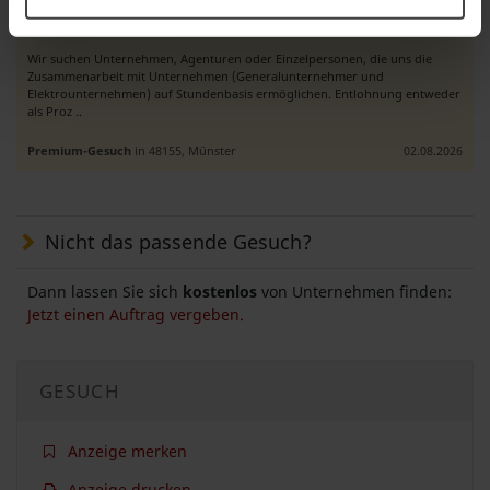
Wir suchen einen Vertriebsmitarbeiter für die Elektro-Untervergabe“
Wir suchen Unternehmen, Agenturen oder Einzelpersonen, die uns die
Zusammenarbeit mit Unternehmen (Generalunternehmer und
Elektrounternehmen) auf Stundenbasis ermöglichen. Entlohnung entweder
als Proz ..
Premium-Gesuch
in 48155, Münster
02.08.2026
Nicht das passende Gesuch?
Dann lassen Sie sich
kostenlos
von Unternehmen finden:
Jetzt einen Auftrag vergeben.
GESUCH
Anzeige merken
Anzeige drucken