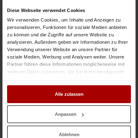
Gesuch
in 70174, Stuttgart
21.07.2026
Diese Webseite verwendet Cookies
Wir verwenden Cookies, um Inhalte und Anzeigen zu
personalisieren, Funktionen für soziale Medien anbieten
Weitere Premium-Gesuche
zu können und die Zugriffe auf unsere Website zu
analysieren. Außerdem geben wir Informationen zu Ihrer
Elektrotechnik | Energieinfrastruktur | Gebäudeautomation
Verwendung unserer Website an unsere Partner für
soziale Medien, Werbung und Analysen weiter. Unsere
Elektrotechnik | Umspannwerke | Freileitungen | Gebäudeautomation |
Erneuerbare Energien Als deutscher Ansprechpartner vertreten wir ein
Partner führen diese Informationen möglicherweise mit
international tätiges Elektrotechnikunternehmen mit Erfahrun ..
weiteren Daten zusammen, die Sie ihnen bereitgestellt
haben oder die sie im Rahmen Ihrer Nutzung der Dienste
Premium-Gesuch
in 70173, Stuttgart
10.06.2026
gesammelt haben.
Alle zulassen
Montagebetrieb – Kabelrinnen – Kabelleitern – Elektrotrassen
Sehr geehrte Damen und Herren, wir sind ein erfahrenes Montageteam aus
dem Raum Tübingen und auf die Montage von Kabeltragsystemen nach
Anpassen
Plan oder LV spezialisiert. Aktuell haben wir freie Kapazi ..
Premium-Gesuch
in 72072, Tübingen
29.06.2026
Ablehnen