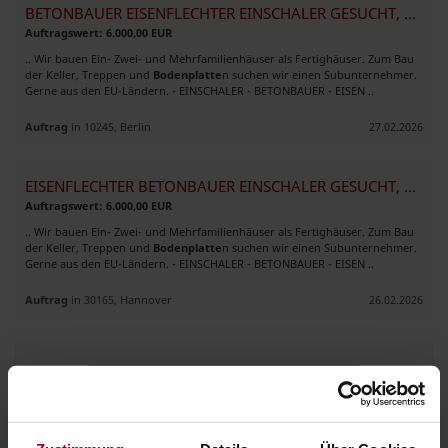
BETONBAUER EISENFLECHTER EINSCHALER GESUCHT, WÖCHENTLICHE AUSZAHLUNG
Auftragswert: 6.000,00 EUR
.. Wir bauen Ein- Zwei- und Mehrfamilienhäuser als Fertighäuser. Zum Bau
der Keller, Treppen und
Bodenplatte
n suchen wir einen Subunternehmer.
Gerne aus den EU-Ländern. - EINSCHALER - BETONBAUER - EISEN ..
Auftrag
in 10245, Berlin
27.02.2026
EISENFLECHTER BETONBAUER EINSCHALER GESUCHT, WÖCHENTLICHE AUSZAHLUNG
Auftragswert: 6.000,00 EUR
.. Wir bauen Ein- Zwei- und Mehrfamilienhäuser als Fertighäuser. Zum Bau
der Keller, Treppen und
Bodenplatte
n suchen wir einen Subunternehmer.
Gerne aus den EU-Ländern. - EINSCHALER - BETONBAUER - EISEN ..
Auftrag
in 30165, Hannover
26.02.2026
Jetzt mit der Auftragsbank starten