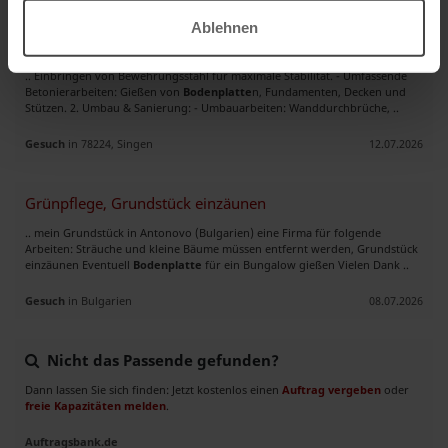
Ablehnen
Maurer- & Betonarbeiten | Rohbau, Sanierung & Außenanlagen
.. Einbringen von Bewehrungsstahl für maximale Stabilität. - Umfassende
Betonierarbeiten: Gießen von
Bodenplatte
n, Fundamenten, Decken und
Stützen. 2. Umbau & Sanierung: - Umbauarbeiten: Wanddurchbrüche, ..
Gesuch
in 78224, Singen
12.07.2026
Grünpflege, Grundstück einzäunen
.. mein Grundstück in Antonovo (Bulgarien) eine Firma für folgende
Arbeiten: Sträuche und kleine Bäume müssen entfernt werden, Grundstück
einzäunen Eventuell
Bodenplatte
für ein Bungalow gießen Vielen Dank ..
Gesuch
in Bulgarien
08.07.2026
Nicht das Passende gefunden?
Dann lassen Sie sich finden: Jetzt kostenlos einen
Auftrag vergeben
oder
freie Kapazitäten melden
.
Auftragsbank.de