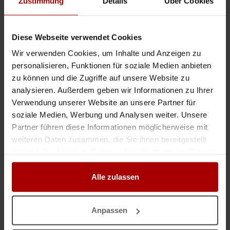
Zustimmung
Details
Über Cookies
Alle Gewerke aus einer Hand, Dipl.-Ing mit über 40 Jahre Erfahrung.
.. ckenbau Rohbau Sanierung Flisenarbeiten
Bodenplatte
n Betonarbeiten ..
Diese Webseite verwendet Cookies
Gesuch
in 22457, Hamburg
22.07.2026
Wir verwenden Cookies, um Inhalte und Anzeigen zu
personalisieren, Funktionen für soziale Medien anbieten
Erfahrene Mitarbeiter/Kolonnen für Mauerwerksbau & Rohbau verfügbar
zu können und die Zugriffe auf unsere Website zu
analysieren. Außerdem geben wir Informationen zu Ihrer
.. erk, Betonsteine, Verblendmauerwerk, Innen- und Außenmauerwerk,
Schalungsunterstützung, Fundamente,
Bodenplatte
n und allgemeine
Verwendung unserer Website an unsere Partner für
Rohbauarbeiten. Unsere Kandidaten haben Erfahrung auf Baustellen in
soziale Medien, Werbung und Analysen weiter. Unsere
Deutschland, Ö ..
Partner führen diese Informationen möglicherweise mit
Gesuch
in 22049, Hamburg
13.07.2026
weiteren Daten zusammen, die Sie ihnen bereitgestellt
haben oder die sie im Rahmen Ihrer Nutzung der Dienste
gesammelt haben.
Erfahrene Mitarbeiter/Kolonnen für Betonbau & Stahlbetonbau verfügbar
Alle zulassen
.. e Arbeitskräfte für Schalung, Bewehrung, Betonieren, Eisenflechten,
Stahlbetonarbeiten, Fundamente,
Bodenplatte
n, Wände, Decken, Treppen,
Bauwerksinstandsetzung, Sanierung und allgemeine Rohbauarbeiten.
Unsere ..
Anpassen
Gesuch
in 22049, Hamburg
13.07.2026