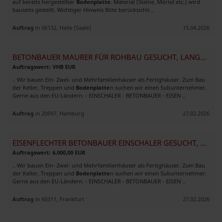
auf bereits hergestellter
Bodenplatte
. Material (Steine, Mörtel etc.) wird
bauseits gestellt. Wichtiger Hinweis Bitte berücksichti ..
Auftrag
in 06132, Halle (Saale)
15.04.2026
BETONBAUER MAURER FÜR ROHBAU GESUCHT, LANGFRISTIGE ZUSAMMENARBEIT
Auftragswert: VHB EUR
.. Wir bauen Ein- Zwei- und Mehrfamilienhäuser als Fertighäuser. Zum Bau
der Keller, Treppen und
Bodenplatte
n suchen wir einen Subunternehmer.
Gerne aus den EU-Ländern. - EINSCHALER - BETONBAUER - EISEN ..
Auftrag
in 20097, Hamburg
27.02.2026
EISENFLECHTER BETONBAUER EINSCHALER GESUCHT, GUTE ZUSAMMENARBEIT
Auftragswert: 6.000,00 EUR
.. Wir bauen Ein- Zwei- und Mehrfamilienhäuser als Fertighäuser. Zum Bau
der Keller, Treppen und
Bodenplatte
n suchen wir einen Subunternehmer.
Gerne aus den EU-Ländern. - EINSCHALER - BETONBAUER - EISEN ..
Auftrag
in 60311, Frankfurt
27.02.2026