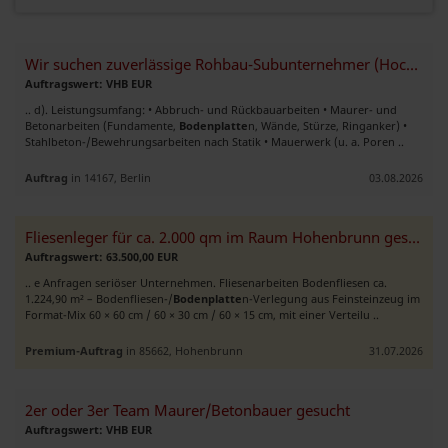
Wir suchen zuverlässige Rohbau-Subunternehmer (Hoch- und Stahlbetonbau
Auftragswert: VHB EUR
.. d). Leistungsumfang: • Abbruch- und Rückbauarbeiten • Maurer- und
Betonarbeiten (Fundamente,
Bodenplatte
n, Wände, Stürze, Ringanker) •
Stahlbeton-/Bewehrungsarbeiten nach Statik • Mauerwerk (u. a. Poren ..
Auftrag
in 14167, Berlin
03.08.2026
Fliesenleger für ca. 2.000 qm im Raum Hohenbrunn gesucht
Auftragswert: 63.500,00 EUR
.. e Anfragen seriöser Unternehmen. Fliesenarbeiten Bodenfliesen ca.
1.224,90 m² – Bodenfliesen-/
Bodenplatte
n-Verlegung aus Feinsteinzeug im
Format-Mix 60 × 60 cm / 60 × 30 cm / 60 × 15 cm, mit einer Verteilu ..
Premium-Auftrag
in 85662, Hohenbrunn
31.07.2026
2er oder 3er Team Maurer/Betonbauer gesucht
Auftragswert: VHB EUR