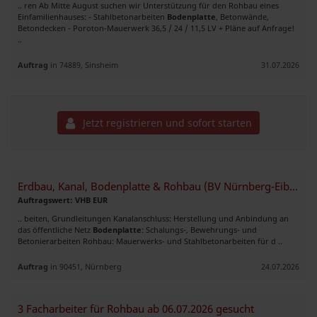
.. ren Ab Mitte August suchen wir Unterstützung für den Rohbau eines
Einfamilienhauses: - Stahlbetonarbeiten
Bodenplatte
, Betonwände,
Betondecken - Poroton-Mauerwerk 36,5 / 24 / 11,5 LV + Pläne auf Anfrage!
..
Auftrag
in 74889, Sinsheim
31.07.2026
Jetzt registrieren und sofort starten
Erdbau, Kanal, Bodenplatte & Rohbau (BV Nürnberg-Eibach) ca. 600m²
Auftragswert: VHB EUR
.. beiten, Grundleitungen Kanalanschluss: Herstellung und Anbindung an
das öffentliche Netz
Bodenplatte
: Schalungs-, Bewehrungs- und
Betonierarbeiten Rohbau: Mauerwerks- und Stahlbetonarbeiten für d ..
Auftrag
in 90451, Nürnberg
24.07.2026
3 Facharbeiter für Rohbau ab 06.07.2026 gesucht