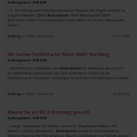
Auftragswert: VHB EUR
.. it : Errichtung eines Mehrfamilienhauses Neubau Das Objekt umfasst ca.
folgende Massen: 250m²
Bodenplatte
100m² Betonwände 500m²
Betondecke 450m² Porenbetonmauerwerk 400m² KS-Quadro-Mauerwerk
Davon ..
Auftrag
in 74925, Epfenbach
01.07.2026
Wir suchen Fachfirma für Raum 90451 Nürnberg
Auftragswert: VHB EUR
.. Fachfirma für Erdarbeiten und
Bodenplatte
für Hallenbau gesucht Für
ein Hallenbauprojekt suchen wir eine qualifizierte Fachfirma zur
Ausführung der folgenden Leistungen: Erdarbeiten Herstellung und Setzen
..
Auftrag
in 90451, Nürnberg
22.06.2026
Maurer für ein BV in Kranzegg gesucht
Auftragswert: VHB EUR
.. nzegg. Tätigkeiten: für Schalen, Armieren, Ziegelsteine Kleben und
Mauern Objekte: Neubauten :
Bodenplatte
armieren und betonieren,
Kellerumfassung mit Peri Schalung, Mauern und Kleben von Steinen Abrech