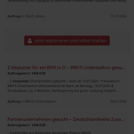
Verarbeitung von Gipsputz in sämtlichen Innenräumen Sauberes und selbst
..
Auftrag
in 59229, Ahlen
15.07.2026
Jetzt registrieren und sofort starten
2 Verputzer für ein BVH in D – 89619 Unterstadion gesucht.
Auftragswert: VHB EUR
.. 2
Verputzer
(Facharbeiter) gesucht – Start ab 13.07.2026 📍 Einsatzort:
89619 Unterstadion (Deutschland) 📅 Start: ab Montag, 13.07.2026 ⏳
Einsatzdauer: ca. 3 Wochen, Verlängerung bei guter Leistung möglich ..
Auftrag
in 89619, Unterstadion
09.07.2026
Partnerunternehmen gesucht – Deutschlandweite Zusammenarbeit
Auftragswert: VHB EUR
.. Fachfirmen aus folgenden Bereichen: Elektro WDVS