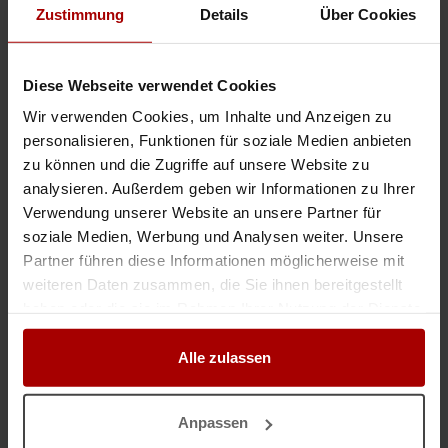
Zustimmung
Details
Über Cookies
.. erungs, Innenausbauarbeiten und Trockenbau Unsere Leistungen: -
Trockenbau -Spachtel -Maler
Verputzer
-Innenausbau -Renovierung -
Sanierung Wir freuen uns auf langfristige Kooperationen mit Bau ..
Gesuch
in 36115, Hilders
05.08.2026
Diese Webseite verwendet Cookies
Wir verwenden Cookies, um Inhalte und Anzeigen zu
personalisieren, Funktionen für soziale Medien anbieten
Trockenbauer & Verputzer für Nürnberg – sofort einsatzbereit
zu können und die Zugriffe auf unsere Website zu
.. Ob Neubau, Sanierung oder Ausbau – unsere Trockenbauer und
analysieren. Außerdem geben wir Informationen zu Ihrer
Verputzer
bringen Struktur, Glätte und Perfektion in jedes Projekt in
Nürnberg. Arthemos-Teams übernehmen Decken- und Wandmontage,
Verwendung unserer Website an unsere Partner für
Spachtelarbeiten, ..
soziale Medien, Werbung und Analysen weiter. Unsere
Gesuch
in 90402, Nürnberg
22.07.2026
Partner führen diese Informationen möglicherweise mit
weiteren Daten zusammen, die Sie ihnen bereitgestellt
haben oder die sie im Rahmen Ihrer Nutzung der Dienste
Trockenbauer & Verputzer für Freiburg im Breisgau – sofort einsatzbere
gesammelt haben.
.. Ob Neubau, Sanierung oder Ausbau – unsere Trockenbauer und
Alle zulassen
Verputzer
bringen Struktur, Glätte und Perfektion in jedes Projekt in
Freiburg im Breisgau. Arthemos-Teams übernehmen Decken- und
Wandmontage, Spacht ..
Anpassen
Gesuch
in 79098, Freiburg
22.07.2026