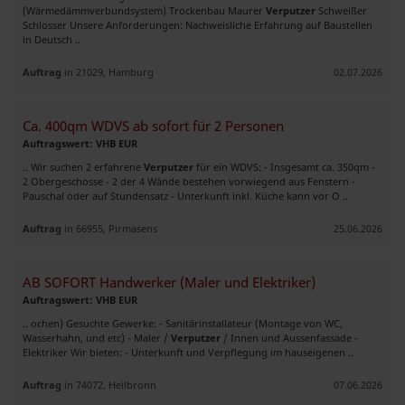
(Wärmedämmverbundsystem) Trockenbau Maurer
Verputzer
Schweißer
Schlosser Unsere Anforderungen: Nachweisliche Erfahrung auf Baustellen
in Deutsch ..
Auftrag
in 21029, Hamburg
02.07.2026
Ca. 400qm WDVS ab sofort für 2 Personen
Auftragswert: VHB EUR
.. Wir suchen 2 erfahrene
Verputzer
für ein WDVS: - Insgesamt ca. 350qm -
2 Obergeschosse - 2 der 4 Wände bestehen vorwiegend aus Fenstern -
Pauschal oder auf Stundensatz - Unterkunft inkl. Küche kann vor O ..
Auftrag
in 66955, Pirmasens
25.06.2026
AB SOFORT Handwerker (Maler und Elektriker)
Auftragswert: VHB EUR
.. ochen) Gesuchte Gewerke: - Sanitärinstallateur (Montage von WC,
Wasserhahn, und etc) - Maler /
Verputzer
/ Innen und Aussenfassade -
Elektriker Wir bieten: - Unterkunft und Verpflegung im hauseigenen ..
Auftrag
in 74072, Heilbronn
07.06.2026