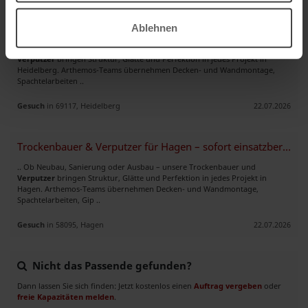
Trockenbauer & Verputzer für Heidelberg – sofort einsatzbereit
Ablehnen
.. Ob Neubau, Sanierung oder Ausbau – unsere Trockenbauer und
Verputzer
bringen Struktur, Glätte und Perfektion in jedes Projekt in
Heidelberg. Arthemos-Teams übernehmen Decken- und Wandmontage,
Spachtelarbeiten ..
Gesuch
in 69117, Heidelberg
22.07.2026
Trockenbauer & Verputzer für Hagen – sofort einsatzbereit
.. Ob Neubau, Sanierung oder Ausbau – unsere Trockenbauer und
Verputzer
bringen Struktur, Glätte und Perfektion in jedes Projekt in
Hagen. Arthemos-Teams übernehmen Decken- und Wandmontage,
Spachtelarbeiten, Gip ..
Gesuch
in 58095, Hagen
22.07.2026
Nicht das Passende gefunden?
Dann lassen Sie sich finden: Jetzt kostenlos einen
Auftrag vergeben
oder
freie Kapazitäten melden
.