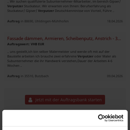
.. Wir suchen qualifizierte Subunternehmer-Mitarbeiter, im bereich Gipser/
Verputzer
Stuckateur. Wir erwarten von Ihnen: Berufserfahrung als
Stuckateur/ Gipser/
Verputzer
Deutschkenntnisse von Vorteil, Führe ..
Auftrag
in 88690, Uhldingen-Mühlhofen
18.04.2026
Fassade dämmen, Armieren, Scheibenputz, Anstrich - 300qm
Auftragswert: VHB EUR
.. uns gestellt,ich bin selber Malermeister und werde oft mit auf der
Baustelle arbeiten ich brauche zwei erfahrene
Verputzer
oder Maler als
Subunternehmer die ihr Handwerk verstehen,Dauer der Arbeiten 4-6
Wochen ..
Auftrag
in 35510, Butzbach
09.04.2026
Jetzt mit der Auftragsbank starten
Wir suchen neue Auftrag