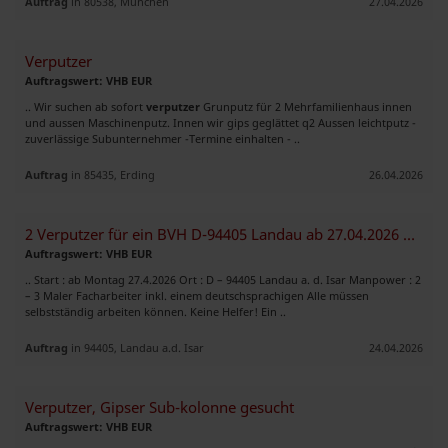
Auftrag
in 80538, München
27.04.2026
Verputzer
Auftragswert: VHB EUR
.. Wir suchen ab sofort
verputzer
Grunputz für 2 Mehrfamilienhaus innen
und aussen Maschinenputz. Innen wir gips geglättet q2 Aussen leichtputz -
zuverlässige Subunternehmer -Termine einhalten - ..
Auftrag
in 85435, Erding
26.04.2026
2 Verputzer für ein BVH D-94405 Landau ab 27.04.2026 gesucht
Auftragswert: VHB EUR
.. Start : ab Montag 27.4.2026 Ort : D – 94405 Landau a. d. Isar Manpower : 2
– 3 Maler Facharbeiter inkl. einem deutschsprachigen Alle müssen
selbstständig arbeiten können. Keine Helfer! Ein ..
Auftrag
in 94405, Landau a.d. Isar
24.04.2026
Verputzer, Gipser Sub-kolonne gesucht
Auftragswert: VHB EUR