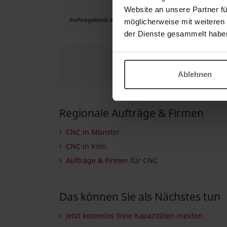
Website an unsere Partner fü
Auftragsbank.de
möglicherweise mit weiteren
der Dienste gesammelt habe
Jetzt regis
Ablehnen
Regionale Aufträge & Firmen
CNC in Münster
CNC in Köln
Aufträge & Firmen für CNC
Das können Sie als Nächstes tun
Jetzt kostenlos freie Kapazitäten melden