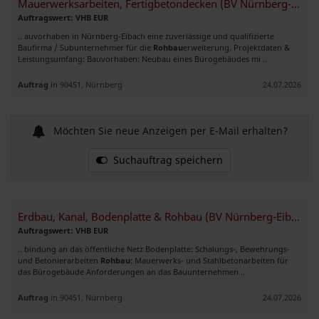
Mauerwerksarbeiten, Fertigbetondecken (BV Nürnberg-Eibac
Auftragswert: VHB EUR
.. auvorhaben in Nürnberg-Eibach eine zuverlässige und qualifizierte
Baufirma / Subunternehmer für die
Rohbau
erweiterung. Projektdaten &
Leistungsumfang: Bauvorhaben: Neubau eines Bürogebäudes mi ..
Auftrag
in 90451, Nürnberg
24.07.2026
Möchten Sie neue Anzeigen per E-Mail erhalten?
Suchauftrag speichern
Erdbau, Kanal, Bodenplatte & Rohbau (BV Nürnberg-Eibach) ca. 600m²
Auftragswert: VHB EUR
.. bindung an das öffentliche Netz Bodenplatte: Schalungs-, Bewehrungs-
und Betonierarbeiten
Rohbau
: Mauerwerks- und Stahlbetonarbeiten für
das Bürogebäude Anforderungen an das Bauunternehmen ..
Auftrag
in 90451, Nürnberg
24.07.2026