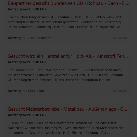
Baupartner gesucht Bundesweit GU - Rohbau - Dach - Elektro - HLS
Auftragswert: VHB EUR
.. Wir suchen Baupartner (GU -
Rohbau
- Dach - HLS - Elektro - usw. mit
Material) für unsere Baustellen im gesamten Bundesgebiet - vorrangig
Raum München - Hamburg - Berlin - Köln - Frankfurt -Stuttgart die Ge ..
Auftrag
in 80687, München
05.08.2026
Gesucht wird ein Hersteller für Holz- Alu- Kunsstoff Fenster und Türen
Auftragswert: VHB EUR
.. nnummer und E-Mail. Wir melden uns mfg PS.: Gesucht werden auch
Meiserbetriebe aus anderen Gewerken wie Dach - HLS - Elekro -
Rohbau
-
GU Montagefirmen Fenster - Türen- Fassade - Modulbau Häuser ..
Auftrag
in 51143, Köln
05.08.2026
Gesucht Meisterbetriebe - Metallbau - Außenanlage - GaLa
Auftragswert: VHB EUR
.. 50.000 € - 1.800.000 € netto Bei Interesse senden Sie uns eine kurze
Nachricht, wir melden uns mfg PS.: Gesucht werden auch Meiserbetriebe
aus anderen Gewerken wie Dach - HLS - Elekro -
Rohbau
- GU ..