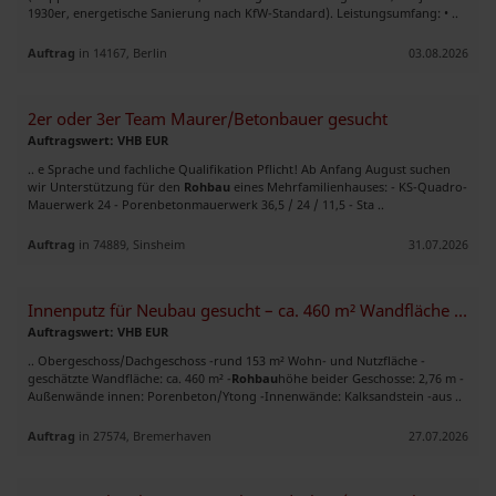
1930er, energetische Sanierung nach KfW-Standard). Leistungsumfang: • ..
Auftrag
in 14167, Berlin
03.08.2026
2er oder 3er Team Maurer/Betonbauer gesucht
Auftragswert: VHB EUR
.. e Sprache und fachliche Qualifikation Pflicht! Ab Anfang August suchen
wir Unterstützung für den
Rohbau
eines Mehrfamilienhauses: - KS-Quadro-
Mauerwerk 24 - Porenbetonmauerwerk 36,5 / 24 / 11,5 - Sta ..
Auftrag
in 74889, Sinsheim
31.07.2026
Innenputz für Neubau gesucht – ca. 460 m² Wandfläche in Bremerhaven
Auftragswert: VHB EUR
.. Obergeschoss/Dachgeschoss -rund 153 m² Wohn- und Nutzfläche -
geschätzte Wandfläche: ca. 460 m² -
Rohbau
höhe beider Geschosse: 2,76 m -
Außenwände innen: Porenbeton/Ytong -Innenwände: Kalksandstein -aus ..
Auftrag
in 27574, Bremerhaven
27.07.2026