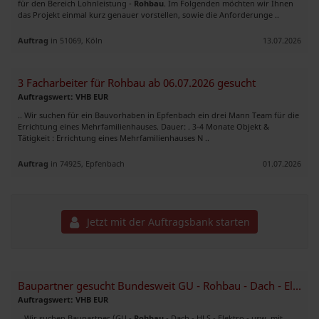
für den Bereich Lohnleistung -
Rohbau
. Im Folgenden möchten wir Ihnen
das Projekt einmal kurz genauer vorstellen, sowie die Anforderunge ..
Auftrag
in 51069, Köln
13.07.2026
3 Facharbeiter für Rohbau ab 06.07.2026 gesucht
Auftragswert: VHB EUR
.. Wir suchen für ein Bauvorhaben in Epfenbach ein drei Mann Team für die
Errichtung eines Mehrfamilienhauses. Dauer: . 3-4 Monate Objekt &
Tätigkeit : Errichtung eines Mehrfamilienhauses N ..
Auftrag
in 74925, Epfenbach
01.07.2026
Jetzt mit der Auftragsbank starten
Baupartner gesucht Bundesweit GU - Rohbau - Dach - Elektro - HLS
Auftragswert: VHB EUR
.. Wir suchen Baupartner (GU -
Rohbau
- Dach - HLS - Elektro - usw. mit