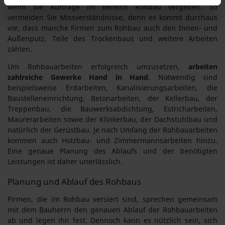
wenn Sie Aufträge im Bereich Rohbau vergeben. So
vermeiden Sie Missverständnisse, denn es kommt durchaus
vor, dass manche Firmen zum Rohbau auch den Innen- und
Außenputz, Teile des Trockenbaus und weitere Arbeiten
zählen.
Um Rohbauarbeiten erfolgreich umzusetzen,
arbeiten
zahlreiche Gewerke Hand in Hand
. Notwendig sind
beispielsweise Erdarbeiten, Kanalisierungsarbeiten, die
Baustelleneinrichtung, Betonarbeiten, der Kellerbau, der
Treppenbau, die Bauwerksabdichtung, Estricharbeiten,
Maurerarbeiten sowie der Klinkerbau, der Dachstuhlbau und
natürlich der Gerüstbau. Je nach Umfang der Rohbauarbeiten
kommen auch Holzbau- und Zimmermannsarbeiten hinzu.
Eine genaue Planung des Ablaufs und der benötigten
Leistungen ist daher unerlässlich.
Planung und Ablauf des Rohbaus
Firmen, die im Rohbau versiert sind, sprechen gemeinsam
mit dem Bauherrn den genauen Ablauf der Rohbauarbeiten
ab und legen ihn fest. Dennoch kann es nützlich sein, sich