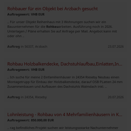
Rohbauer für ein Objekt bei Arzbach gesucht
Auftragswert: VHB EUR
.. Für unser Objekt Reihenhaus mit 3 Wohnungen suchen wir ein
Bauunternehmen für die
Rohbau
arbeiten. Ausführung noch in 2026.
Unterlagen / Pläne erhalten Sie auf Anfrage per Mail. Angebot kann mit
oder ohn ..
Auftrag
in 56337, Arzbach
23.07.2026
Rohbau Holzbalkendecke, Dachstuhlaufbau,Einlatten,Innenausbau
Auftragswert: VHB EUR
.. Ich suche für meine 2 Einfamilienhäuser in 24354 Rieseby Neubau einen
Montagetrupp für Einbau der Holzbalkendecke, darauf OSB PLatten 24 mm
Zusammenbauen und Aufbauen des Dachstuhls Walmdach inkl. ..
Auftrag
in 24354, Rieseby
20.07.2026
Lohnleistung - Rohbau von 4 Mehrfamilienhäusern in Köln
Auftragswert: 850.000,00 EUR
.. rag befindliches Projekt suchen wir leistungssstarke Nachunternehmer