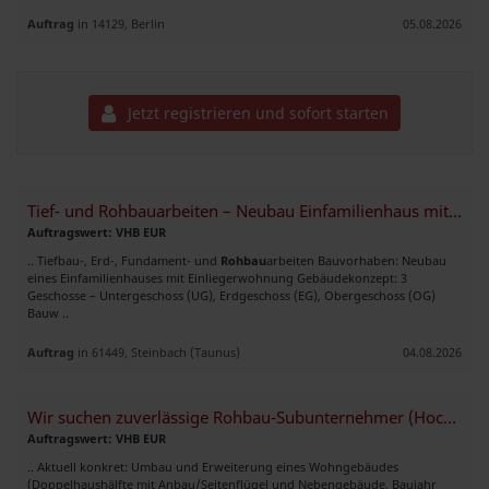
Auftrag
in 14129, Berlin
05.08.2026
Jetzt registrieren und sofort starten
Tief- und Rohbauarbeiten – Neubau Einfamilienhaus mit Einliegerwohnung
Auftragswert: VHB EUR
.. Tiefbau-, Erd-, Fundament- und
Rohbau
arbeiten Bauvorhaben: Neubau
eines Einfamilienhauses mit Einliegerwohnung Gebäudekonzept: 3
Geschosse – Untergeschoss (UG), Erdgeschoss (EG), Obergeschoss (OG)
Bauw ..
Auftrag
in 61449, Steinbach (Taunus)
04.08.2026
Wir suchen zuverlässige Rohbau-Subunternehmer (Hoch- und Stahlbetonbau
Auftragswert: VHB EUR
.. Aktuell konkret: Umbau und Erweiterung eines Wohngebäudes
(Doppelhaushälfte mit Anbau/Seitenflügel und Nebengebäude, Baujahr