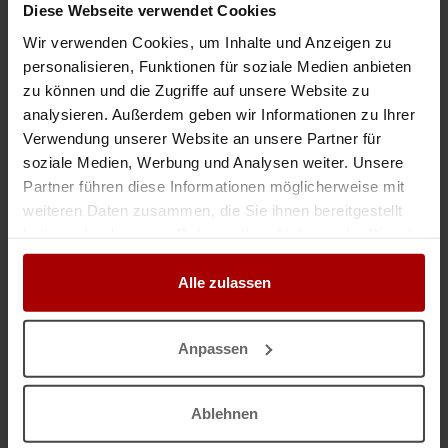
Diese Webseite verwendet Cookies
Welche Firmen sind am Rohbau beteiligt?
Wir verwenden Cookies, um Inhalte und Anzeigen zu
Gesetzlich geregelt ist die Definition für den Rohbau nicht. In
personalisieren, Funktionen für soziale Medien anbieten
der Regel meint der Begriff Rohbau jedoch die äußere Hülle
zu können und die Zugriffe auf unsere Website zu
eines Bauwerks und damit:
analysieren. Außerdem geben wir Informationen zu Ihrer
das Fundament bzw. die Bodenplatte,
Verwendung unserer Website an unsere Partner für
soziale Medien, Werbung und Analysen weiter. Unsere
eine eventuelle Unterkellerung,
Partner führen diese Informationen möglicherweise mit
Geschossdecken und -treppen,
weiteren Daten zusammen, die Sie ihnen bereitgestellt
die Außenmauern sowie tragende Innenwände,
haben oder die sie im Rahmen Ihrer Nutzung der Dienste
den Schornstein bzw. Kamin und
gesammelt haben.
Alle zulassen
den Dachstuhl.
Beim Rohbau werden auch die
Öffnungen für Fenster und
Türen
geschaffen sowie
Wasserleitungen etc. verlegt
. Der
Anpassen
tatsächliche Einbau der Fenster und Türen sowie der weitere
Innenausbau und die Fassadenverkleidung gehören jedoch
nicht grundsätzlich zum Rohbau.
Ablehnen
Es empfiehlt sich dennoch,
genaue Festlegungen zu treffen
,