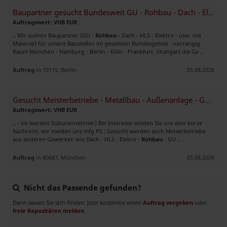
Baupartner gesucht Bundesweit GU - Rohbau - Dach - Elektro - HLS
Auftragswert: VHB EUR
.. Wir suchen Baupartner (GU -
Rohbau
- Dach - HLS - Elektro - usw. mit
Material) für unsere Baustellen im gesamten Bundesgebiet - vorrangig
Raum München - Hamburg - Berlin - Köln - Frankfurt -Stuttgart die Ge ..
Auftrag
in 10115, Berlin
05.08.2026
Gesucht Meisterbetriebe - Metallbau - Außenanlage - GaLa
Auftragswert: VHB EUR
.. - sie werden Subunernehmer) Bei Interesse senden Sie uns eine kurze
Nachricht, wir melden uns mfg PS.: Gesucht werden auch Meiserbetriebe
aus anderen Gewerken wie Dach - HLS - Elekro -
Rohbau
- GU ..
Auftrag
in 80687, München
05.08.2026
Nicht das Passende gefunden?
Dann lassen Sie sich finden: Jetzt kostenlos einen
Auftrag vergeben
oder
freie Kapazitäten melden
.