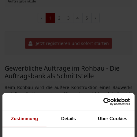
Auftragsbank.de
‹
1
2
3
4
5
›
Jetzt registrieren und sofort starten
Gewerbliche Aufträge im Rohbau - Die
Auftragsbank als Schnittstelle
Beim Rohbau wird die äußere Konstruktion eines Bauwerks
erstellt – die Voraussetzung für weitere wichtige Arbeiten bis
hin zur endgültigen Fertigstellung. Suchen Sie
Firmen, die
den Rohbau für Ihre Projekte übernehmen
, oder möchten
Sie selbst
als Subunternehmen beim Rohbau unterstützen
?
Zustimmung
Details
Über Cookies
Über das B2B-Portal der Auftragsbank finden Bauherren,
Auftragnehmer und Subunternehmer zusammen, um
gemeinsam Projekte zu verwirklichen.