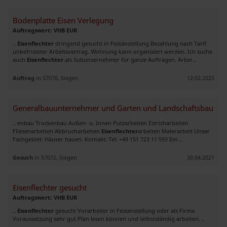
Bodenplatte Eisen Verlegung
Auftragswert: VHB EUR
..
Eisenflechter
dringend gesucht in Festanstellung Bezahlung nach Tarif
unbefristeter Arbeitsvertrag. Wohnung kann organisiert werden. Ich suche
auch
Eisenflechter
als Subunzernehmer für ganze Aufträgen. Arbei ..
Auftrag
in 57076, Siegen
12.02.2023
Generalbauunternehmer und Garten und Landschaftsbau
.. enbau Trockenbau Außen- u. Innen Putzarbeiten Estricharbeiten
Fliesenarbeiten Abbrucharbeiten
Eisenflechter
arbeiten Malerarbeit Unser
Fachgebiet: Häuser bauen. Kontakt: Tel: +49 151 723 11 593 Em ..
Gesuch
in 57072, Siegen
30.04.2021
Eisenflechter gesucht
Auftragswert: VHB EUR
..
Eisenflechter
gesucht Vorarbeiter in Festanstellung oder als Firma
Voraussetzung sehr gut Plan lesen können und selbstständig arbeiten. ..