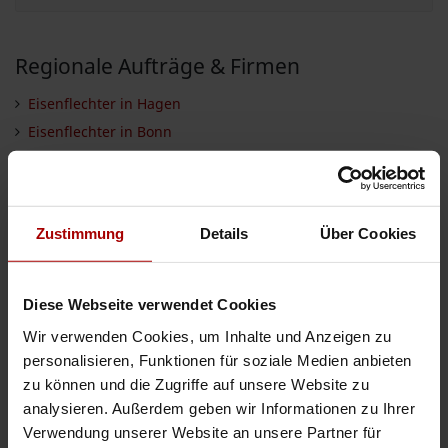
Regionale Aufträge & Firmen
Eisenflechter in Hagen
Eisenflechter in Bonn
Eisenflechter in Wuppertal
Eisenflechter in Köln
Eisenflechter in Dortmund
Zustimmung
Details
Über Cookies
Eisenflechter in Bochum
Eisenflechter in Düsseldorf
Eisenflechter in Essen
Diese Webseite verwendet Cookies
Eisenflechter in Wiesbaden
Wir verwenden Cookies, um Inhalte und Anzeigen zu
Eisenflechter in Frankfurt
personalisieren, Funktionen für soziale Medien anbieten
Eisenflechter in Gelsenkirchen
zu können und die Zugriffe auf unsere Website zu
analysieren. Außerdem geben wir Informationen zu Ihrer
Eisenflechter in Offenbach
Verwendung unserer Website an unsere Partner für
Eisenflechter in Landkreis Siegen-Wittgenstein