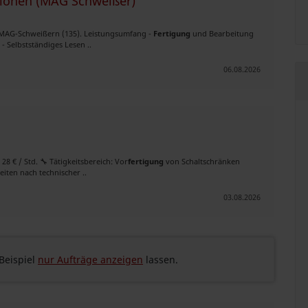
tionen (MAG Schweißer)
n MAG-Schweißern (135). Leistungsumfang -
Fertigung
und Bearbeitung
 Selbstständiges Lesen ..
06.08.2026
 28 € / Std. 🔧 Tätigkeitsbereich: Vor
fertigung
von Schaltschränken
ten nach technischer ..
03.08.2026
eispiel
nur Aufträge anzeigen
lassen.