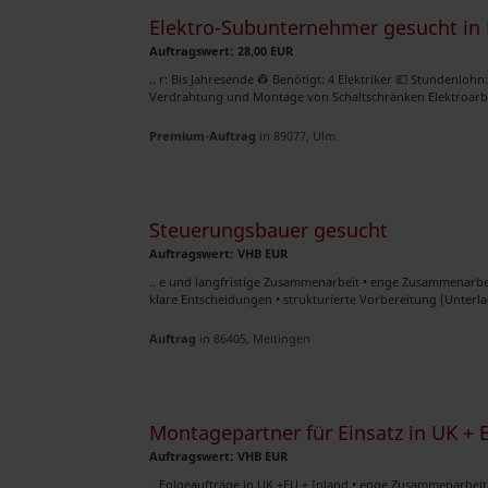
Elektro-Subunternehmer gesucht in
Auftragswert: 28,00 EUR
.. r: Bis Jahresende 👷 Benötigt: 4 Elektriker 💶 Stundenlohn:
Verdrahtung und Montage von Schaltschränken Elektroarbei
Premium-Auftrag
in 89077, Ulm
Steuerungsbauer gesucht
Auftragswert: VHB EUR
.. e und langfristige Zusammenarbeit • enge Zusammenarbei
klare Entscheidungen • strukturierte Vorbereitung (Unterla
Auftrag
in 86405, Meitingen
Montagepartner für Einsatz in UK + 
Auftragswert: VHB EUR
.. Folgeaufträge in UK +EU + Inland • enge Zusammenarbeit