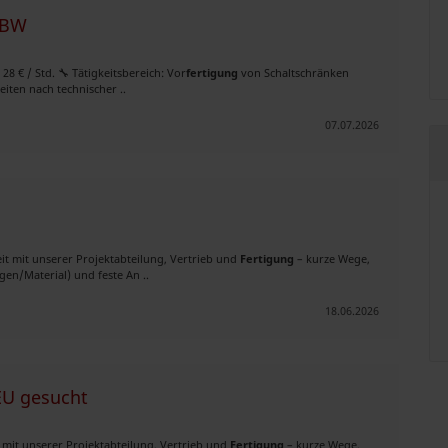
 BW
 28 € / Std. 🔧 Tätigkeitsbereich: Vor
fertigung
von Schaltschränken
ten nach technischer ..
07.07.2026
t mit unserer Projektabteilung, Vertrieb und
Fertigung
– kurze Wege,
gen/Material) und feste An ..
18.06.2026
EU gesucht
 mit unserer Projektabteilung, Vertrieb und
Fertigung
– kurze Wege,