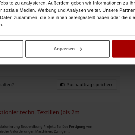
Website zu analysieren. Außerdem geben wir Informationen zu I
16.05.2026
r soziale Medien, Werbung und Analysen weiter. Unsere Partner
 Daten zusammen, die Sie ihnen bereitgestellt haben oder die s
n.
 (MMA, WIG, MIG/MAG gemäß EN ISO 9606); ✅
Fertigung
und Montage von
oinstallations- und Au ..
Anpassen
13.05.2026
halten?
Suchauftrag speichern
ionier.techn. Textilien (bis 2m
ektionierung Beschreibung Projekt: Seriöse
Fertigung
von
nische Anforderungen:Maschinen: Zwingen ..