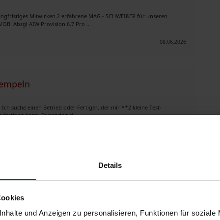
angfristiges Mitwirken 2 erfahrene MAG - SCHWEIßER für unseren
B. Abzgl AIW Provision 6.7 Pro ..
08.06.2026
tempeln
Ich suche einen Betrieb oder Fertiger, der mir **2 kleine Test-
ertigen kann. Es handelt si ..
26.05.2026
Details
, Produktion & Bau
Cookies
sind unter anderem Industrie, Produktion,
Fertigung
, Verpackung,
rladung, Bau, Ausbau, Handwer ..
nhalte und Anzeigen zu personalisieren, Funktionen für soziale