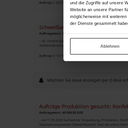
Auftrag
in 60325, Frankfurt
und die Zugriffe auf unsere 
Website an unsere Partner fü
möglicherweise mit weiteren
der Dienste gesammelt habe
Schweißarbeiten (MAG, WIG, MMA)
Auftragswert: VHB EUR
.. tzt. Unsere Spezialgebiete: ✅ Zertifiziertes Schweißen
Stahlkonstruktionen nach Zeichnungen; ✅ Industrielle Elektr
Ablehnen
Auftrag
in 10178, Berlin
Möchten Sie neue Anzeigen per E-Mail er
Aufträge Produktion gesucht: Konfekt
Auftragswert: 49.999,00 EUR
.. am 11.05.2026 Suchwörter Verpackung, Produktion, Konf
Staubschutzsystemen (Säcke/Hauben). Start ab sofort.Tech