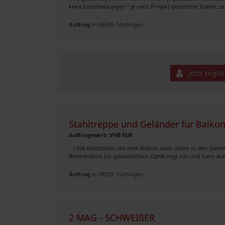
klare Entscheidungen • je nach Projekt gemischte Teams: z
Auftrag
in 86405, Meitingen
Jetzt regis
Stahltreppe und Geländer für Balko
Auftragswert: VHB EUR
.. l mit Holzstufen, die vom Balkon nach unten in den Gart
Referenzbild zur gewünschten Optik liegt vor und kann auf
Auftrag
in 78532, Tuttlingen
2 MAG - SCHWEIßER