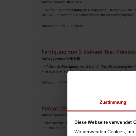
Auftragswert: 30,00 EUR
.. Für die Serien
fertigung
im Geländerbau suchen wir für l
NETZWERK-Partner auf Stundenbasis im Werkvertrag nach VO
Auftrag
in 57612, Birnbach
Fertigung von 2 kleinen Test-Presss
Auftragswert: VHB EUR
.. **Gesuch:
Fertigung
von 2 kleinen Test-Pressstempeln** 
Pressstempel aus Metall** für eine vorhandene Handpresse f
Auftrag
in 47798, Krefeld
Zustimmung
Personalbedarf? Industrie, Logistik
Auftragswert: VHB EUR
Diese Webseite verwendet 
.. zuverlässige Unterstützung benötigen. Einsatzbereiche 
Logistik, Lager, Transport, Kommissionierung, Versand, Ve
Wir verwenden Cookies, um I