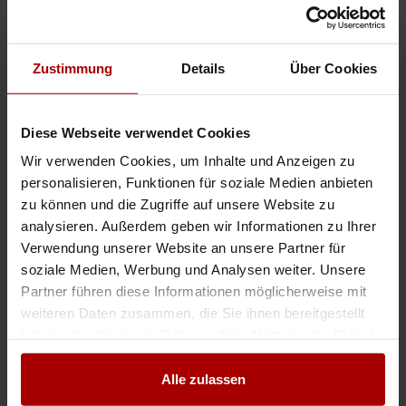
Aufträge & Firmen in Gräfenhainichen
Aufträge & Firmen in Leipzig
Aufträge & Firmen in Halle (Saale)
Zustimmung
Details
Über Cookies
Aufträge & Firmen in Merseburg
Aufträge & Firmen in Naunhof
Diese Webseite verwendet Cookies
Aufträge & Firmen in Köthen
Aufträge & Firmen in Wurzen
Wir verwenden Cookies, um Inhalte und Anzeigen zu
personalisieren, Funktionen für soziale Medien anbieten
Aufträge & Firmen in Sachsen
zu können und die Zugriffe auf unsere Website zu
analysieren. Außerdem geben wir Informationen zu Ihrer
Das können Sie als Nächstes tun
Verwendung unserer Website an unsere Partner für
soziale Medien, Werbung und Analysen weiter. Unsere
Jetzt kostenlos freie Kapazitäten melden
Partner führen diese Informationen möglicherweise mit
Jetzt kostenlos einen Auftrag vergeben
weiteren Daten zusammen, die Sie ihnen bereitgestellt
haben oder die sie im Rahmen Ihrer Nutzung der Dienste
Aufträge aller Branchen einsehen
gesammelt haben.
Firmen aller Branchen einsehen
Alle zulassen