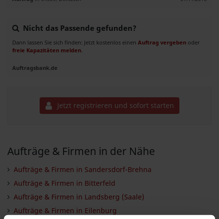
Nicht das Passende gefunden?
Dann lassen Sie sich finden: Jetzt kostenlos einen
Auftrag vergeben
oder
freie Kapazitäten melden
.
Auftragsbank.de
Jetzt registrieren und sofort starten
Aufträge & Firmen in der Nähe
Aufträge & Firmen in Sandersdorf-Brehna
Aufträge & Firmen in Bitterfeld
Aufträge & Firmen in Landsberg (Saale)
Aufträge & Firmen in Eilenburg