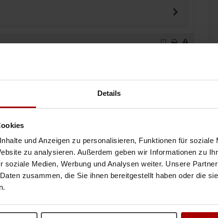
inen Auftrag vergeben
Details
Cookies
nhalte und Anzeigen zu personalisieren, Funktionen für soziale
Website zu analysieren. Außerdem geben wir Informationen zu I
gen
r soziale Medien, Werbung und Analysen weiter. Unsere Partner
 Daten zusammen, die Sie ihnen bereitgestellt haben oder die s
editions- Transportauftraggeber. Ich verfüge über einen Mercedes
e Positive Rück ..
n.
29.07.2026