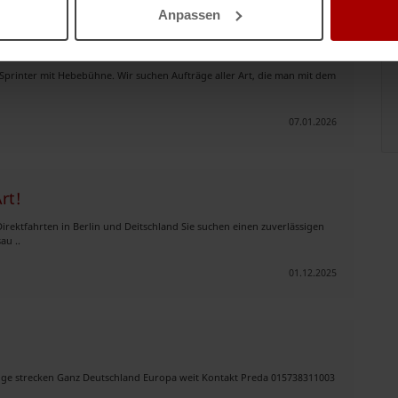
Anpassen
 Sprinter mit Hebebühne. Wir suchen Aufträge aller Art, die man mit dem
07.01.2026
rt!
& Direktfahrten in Berlin und Deitschland Sie suchen einen zuverlässigen
au ..
01.12.2025
änge strecken Ganz Deutschland Europa weit Kontakt Preda 015738311003