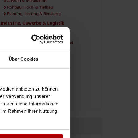
Ausbau & Installation
Rohbau, Hoch- & Tiefbau
Planung, Leitung & Beratung
Industrie, Gewerbe & Logistik
Industrie- & Gewerbebau
Industrielles Fachpersonal
Herstellung, Verarbeitung & Handel
Transport, Logistik & Verkehr
Dienstleistungen & Services
Über Cookies
Gebäude & Immobilien
Marketing, Vertrieb & Verkauf
Finanzen, Recht & Verwaltung
EDV, IT & Medien
 Medien anbieten zu können
Sicherheit, Events & Gastronomie
hrer Verwendung unserer
Vermittlung, Personal & Beratung
 führen diese Informationen
ie im Rahmen Ihrer Nutzung
JETZT REGISTRIEREN