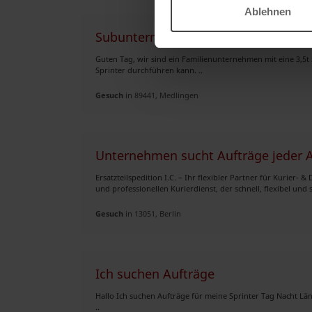
Ablehnen
Subunternehmen sucht Aufträge
Guten Tag, wir sind ein Familienunternehmen mit eine 3,5t
Sprinter durchführen kann. ..
Gesuch
in 89441, Medlingen
Unternehmen sucht Aufträge jeder A
Ersatzteilspedition I.C. – Ihr flexibler Partner für Kurier- 
und professionellen Kurierdienst, der schnell, flexibel und s
Gesuch
in 13051, Berlin
Ich suchen Aufträge
Hallo Ich suchen Aufträge für meine Sprinter Tag Nacht L
..