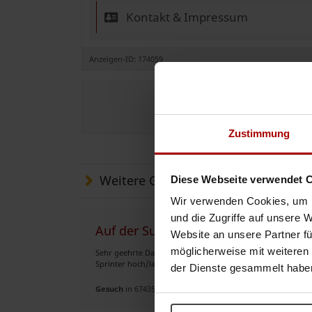
Kontakt & Impressum
Anzeigen-ID: 174059
Jetzt e
Zustimmung
Weitere Gesuche
Diese Webseite verwendet 
Wir verwenden Cookies, um I
und die Zugriffe auf unsere 
Auf der Suche nach Transportaufträ
Website an unsere Partner fü
möglicherweise mit weiteren
Sehr geehrte Damen und Herren, bin auf der Suche nach Sp
Sprinter hoch/lang L6 und einen Vito Kastenwagen. Über ein
der Dienste gesammelt habe
Gesuch
in 67435, Neustadt