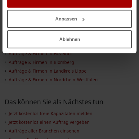
Aufträge & Firmen in Augustdorf
Aufträge & Firmen in Bad Salzuflen
Aufträge & Firmen in Schloß Holte-Stukenbrock
Anpassen
Aufträge & Firmen in Bielefeld
Aufträge & Firmen in Herford
Ablehnen
Aufträge & Firmen in Vlotho
Aufträge & Firmen in Hövelhof
Aufträge & Firmen in Blomberg
Aufträge & Firmen in Landkreis Lippe
Aufträge & Firmen in Nordrhein-Westfalen
Das können Sie als Nächstes tun
Jetzt kostenlos freie Kapazitäten melden
Jetzt kostenlos einen Auftrag vergeben
Aufträge aller Branchen einsehen