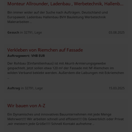
Monteur Allrounder, Ladenbau , Werbetechnik, Hallenbau
Bin immer wider auf der Suche nach Aufträgen. Deutschland und
Europaweit. Ladenbau Hallenbau BVH Bauleitung Werbetechnik
Malerarbeiten ..
Gesuch
in 32791, Lage
03.08.2025
Verkleben von Riemchen auf Fassade
Auftragswert: VHB EUR
Der Rohbau (Einfamilienhaus) ist mit Akurit-Armierungsgewebe
gespachtelt. Jetzt sollen etwa 120 m² der Fassade mit NF-Riemchen im
wilden Verband beklebt werden. Außerdem die Laibungen mit Eckriemchen
..
Auftrag
in 32791, Lage
15.03.2025
Wir bauen von A-Z
Ein Dynamisches und innovatives Bauunternehmen mit jede Menge
Mehrwert!!! Wir arbeiten schnell und effizient!!! Ob Gewerblich oder Privat
,wir meistern jede Größe!!!! Schnell Kontakt aufnehme ..