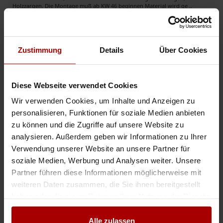
Holzzargen. Die Montage muß ab KW 46 beginnen Material wird ge ..
Auftrag
in 32791, Lage
10.10.2017
Zustimmung
Details
Über Cookies
Nicht das Passende gefunden?
Dann lassen Sie sich finden: Jetzt kostenlos einen
Auftrag vergeben
oder
freie Kapazitäten melden
.
Diese Webseite verwendet Cookies
Auftragsbank.de
Wir verwenden Cookies, um Inhalte und Anzeigen zu
personalisieren, Funktionen für soziale Medien anbieten
zu können und die Zugriffe auf unsere Website zu
Jetzt registrieren und sofort starten
analysieren. Außerdem geben wir Informationen zu Ihrer
Verwendung unserer Website an unsere Partner für
soziale Medien, Werbung und Analysen weiter. Unsere
Partner führen diese Informationen möglicherweise mit
Aufträge & Firmen in der Nähe
weiteren Daten zusammen, die Sie ihnen bereitgestellt
haben oder die sie im Rahmen Ihrer Nutzung der Dienste
Aufträge & Firmen in Detmold
gesammelt haben.
Aufträge & Firmen in Lemgo
Alle zulassen