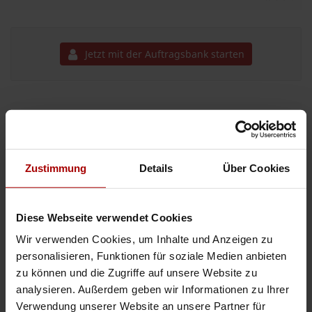
Jetzt mit der Auftragsbank starten
Elektromonteure
Wir haben freie Kapazitäten in der Bereich Verschiedene Produktion von
Sandkorn für Gießerei- Elektrofachkraft Montage für Industrie und Lager
und HSL Anlage ..
Zustimmung
Details
Über Cookies
Gesuch
in Slowenien
14.01.2026
Diese Webseite verwendet Cookies
Betreff: Zusammenarbeit in der Elektroindustrie – M-S Elektro d.o.o. S
Wir verwenden Cookies, um Inhalte und Anzeigen zu
Sehr geehrte Damen und Herren, die Firma M-S Elektro d.o.o. aus
personalisieren, Funktionen für soziale Medien anbieten
Slowenien ist derzeit auf der Suche nach neuen Geschäftsmöglichkeiten und
Partnern in der Elektroindustrie. Unser Unternehmen verfüg ..
zu können und die Zugriffe auf unsere Website zu
analysieren. Außerdem geben wir Informationen zu Ihrer
Gesuch
in Slowenien
17.12.2025
Verwendung unserer Website an unsere Partner für