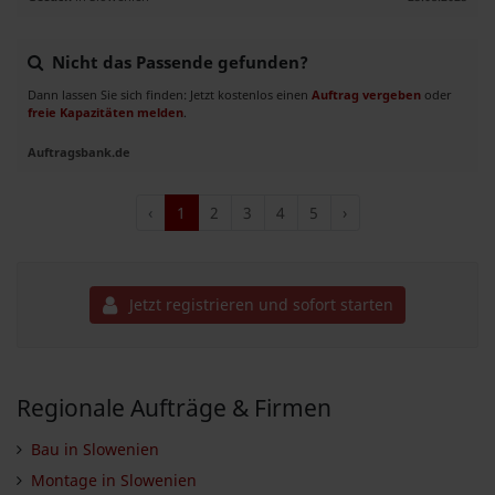
Nicht das Passende gefunden?
Dann lassen Sie sich finden: Jetzt kostenlos einen
Auftrag vergeben
oder
freie Kapazitäten melden
.
Auftragsbank.de
‹
1
2
3
4
5
›
Jetzt registrieren und sofort starten
Regionale Aufträge & Firmen
Bau in Slowenien
Montage in Slowenien