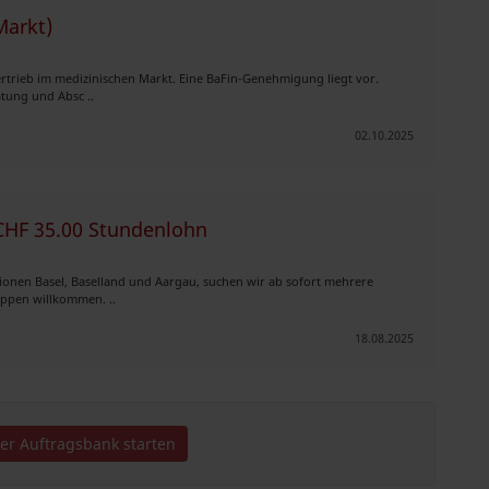
Markt)
rtrieb im medizinischen Markt. Eine BaFin-Genehmigung liegt vor.
atung und Absc ..
02.10.2025
 CHF 35.00 Stundenlohn
ionen Basel, Baselland und Aargau, suchen wir ab sofort mehrere
ruppen willkommen. ..
18.08.2025
der Auftragsbank starten