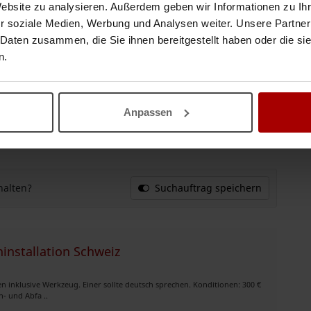
Website zu analysieren. Außerdem geben wir Informationen zu I
r soziale Medien, Werbung und Analysen weiter. Unsere Partner
 Daten zusammen, die Sie ihnen bereitgestellt haben oder die s
ür Einsätze in der Schweiz
n.
ene Maurer sowie Klinkerarbeiter zur Zusammenarbeit. 🔹 Einsatzort:
ab CHF 2 ..
Anpassen
27.02.2026
halten?
Suchauftrag speichern
installation Schweiz
inklusive Werkzeug. Einer sollte deutsch sprechen. Konditionen: 300 €
- und Abfa ..