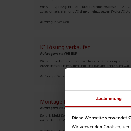
Wir sind AlpenAgent – eine kleine, schnell wachsende AI-
zu automatisieren und AI sinnvoll einzusetzen (Voice AI, Au
Auftrag
in Schweiz
KI Lösung verkaufen
Auftragswert: VHB EUR
Wir sind ein Unternehmen welches eine KI Lösung anbietet 
Auszeichnungen erhalten und sind das am schnellsten wac
Auftrag
in Schweiz
Zustimmung
Montage Luft/Wasser Wärmepumpen 
Auftragswert: VHB EUR
Split- & Multi-Split-Anlagen • Mehrjährige Installationser
Diese Webseite verwendet 
mit Stickstoff • Vakuumieren nach Norm • Berechnung & Do
Wir verwenden Cookies, um I
Auftrag
in Schweiz