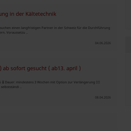
ng in der Kältetechnik
 suchen einen langfristigen Partner in der Schweiz für die Durchführung
rn. Voraussetzu ..
04.06.2026
ab sofort gesucht ( ab13. april )
026 ⏳ Dauer: mindestens 3 Wochen mit Option zur Verlängerung 👷‍♂️
elbstständi ..
08.04.2026