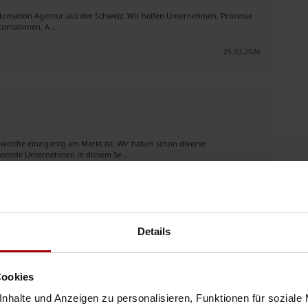
Automation Agentur aus der Schweiz. Wir helfen Unternehmen, Prozesse
tomationen, A ..
25.03.2026
welche einzigartig am Markt ist. Wir haben schon diverse
hsende Unternehmen in diesem Se ..
08.03.2026
Details
in der Schweiz!
fahrung • Sichere Leitungsverlegung, Bördeln, Hartlöten • Druckprüfung
Cookies
ku ..
nhalte und Anzeigen zu personalisieren, Funktionen für soziale
04.03.2026