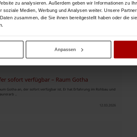
Website zu analysieren. Außerdem geben wir Informationen zu I
rnehmer, mit einer weiteren Niederlassung in Hamburg, würde sich gerne
r soziale Medien, Werbung und Analysen weiter. Unsere Partner
lonnen bei Ihnen b ..
 Daten zusammen, die Sie ihnen bereitgestellt haben oder die s
n.
02.06.2026
Anpassen
halten?
Suchauftrag speichern
fer sofort verfügbar – Raum Gotha
 Raum Gotha an, der sofort verfügbar ist. Er hat Erfahrung im Rohbau und
aurerarb ..
12.03.2026