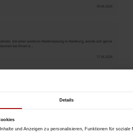
30.06.2026
rnehmer, mit einer weiteren Niederlassung in Hamburg, würde sich gerne
lonnen bei Ihnen b ..
17.06.2026
rnehmer, mit einer weiteren Niederlassung in Hamburg, würde sich gerne
lonnen bei Ihnen b ..
Details
02.06.2026
Cookies
nhalte und Anzeigen zu personalisieren, Funktionen für soziale