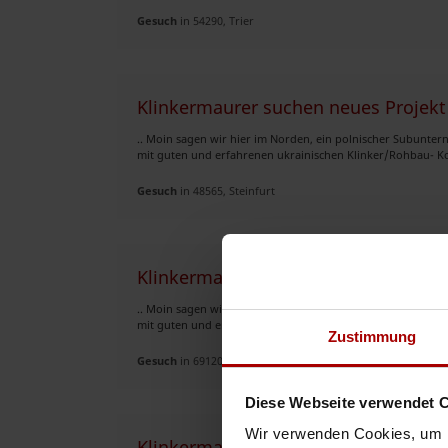
Gesuch
in 54290, Trier
Klinkermaurer suchen neues Projekt
.. Moin sagen wir hier im Norden, ein polnischer Subunte
mit guten und erfahrenen ukrainischen Klinker/Rohbau- Ko
Gesuch
in 48565, Steinfurt
Klinkermaurer suchen neues Projekt
.. Moin sagen wir hier im Norden, ein polnischer Subunte
mit guten und erfahrenen ukrainischen Klinker/Rohbau- Ko
Zustimmung
Gesuch
in 69120, Heidelberg
Diese Webseite verwendet 
Wir verwenden Cookies, um I
Klinkermaurer suchen neues Projekt