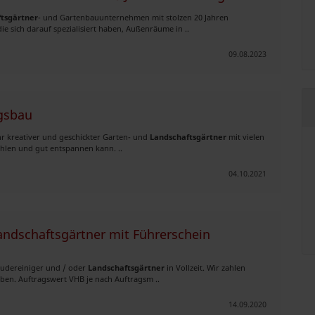
tsgärtner
- und Gartenbauunternehmen mit stolzen 20 Jahren
ie sich darauf spezialisiert haben, Außenräume in ..
09.08.2023
ngsbau
ehr kreativer und geschickter Garten- und
Landschaftsgärtner
mit vielen
hlen und gut entspannen kann. ..
04.10.2021
andschaftsgärtner mit Führerschein
äudereiniger und / oder
Landschaftsgärtner
in Vollzeit. Wir zahlen
en. Auftragswert VHB je nach Auftragsm ..
14.09.2020