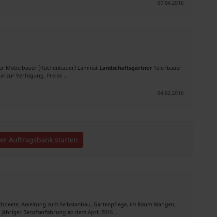
07.04.2016
bauer Möbelbauer (Küchenbauer) Laminat
Landschaftsgärtner
Teichbauer
l zur Verfügung. Preise ..
04.02.2016
der Auftragsbank starten
ochbeete, Anleitung zum Selbstanbau, Gartenpflege, im Raum Wangen,
 jähriger Berufserfahrung ab dem April 2016 ..