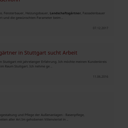
us. Fensterbauer, Heizungsbauer,
Landschaftsgärtner
, Fassadenbauer
art und die gewünschten Parameter beim ..
07.12.2017
ärtner in Stuttgart sucht Arbeit
n Stuttgart mit jahrelanger Erfahrung. Ich möchte meinen Kundenkreis
m Raum Stuttgart. Ich nehme ge ..
11.06.2016
mgestaltung und Pflege der Außenanlagen - Rasenpflege,
iten aller Art Im gehobenen Villenviertel in ..