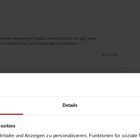
höhten zweiseitigen Terasse, eines Lichthofs und ggf. eines
ht. Nähere Infos sowie Fotos gerne telefonisch ..
06.05.2020
sucht Aufträge
 kreativer und geschickter Garten- und
Landschaftsgärtner
mit vielen
hlen und gut entspannen kann. ..
Details
09.10.2018
Cookies
nhalte und Anzeigen zu personalisieren, Funktionen für soziale