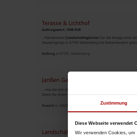
Terasse & Lichthof
Auftragswert: VHB EUR
.. Handwerker/
Landschaftsgärtner
für die Anlage einer er
Hauseingangs in 67705 Stelzenberg bei Kaiserslautern gesuc
Auftrag
in 67705, Stelzenberg
Janßen Garten- und Landschaftsbau 
.. rma die sich im Juli 2010 gegründet hat. Ich bin ein sehr
Ideen für einen gepflegten Garten, in dem man sich wohlfü
Zustimmung
Gesuch
in 26655, Westerstede
Diese Webseite verwendet 
Landschaftsgärtner gesucht
Wir verwenden Cookies, um I