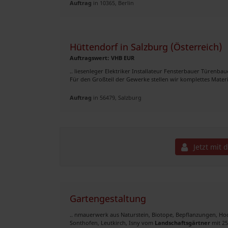
Auftrag
in 10365, Berlin
Hüttendorf in Salzburg (Österreich)
Auftragswert: VHB EUR
.. liesenleger Elektriker Installateur Fensterbauer Türen
Für den Großteil der Gewerke stellen wir komplettes Materia
Auftrag
in 56479, Salzburg
Jetzt mit 
Gartengestaltung
.. nmauerwerk aus Naturstein, Biotope, Bepflanzungen, H
Sonthofen, Leutkirch, Isny vom
Landschaftsgärtner
mit 25