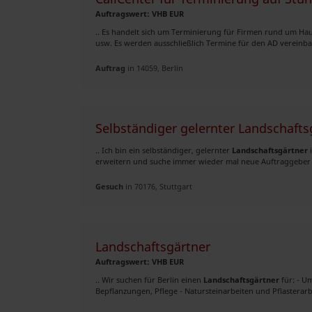
Auftragswert: VHB EUR
.. Es handelt sich um Terminierung für Firmen rund um Ha
usw. Es werden ausschließlich Termine für den AD vereinb
Auftrag
in 14059, Berlin
Selbständiger gelernter Landschaftsg
.. Ich bin ein selbständiger, gelernter
Landschaftsgärtner
i
erweitern und suche immer wieder mal neue Auftraggeber i
Gesuch
in 70176, Stuttgart
Landschaftsgärtner
Auftragswert: VHB EUR
.. Wir suchen für Berlin einen
Landschaftsgärtner
für: - U
Bepflanzungen, Pflege - Natursteinarbeiten und Pflasterarbe