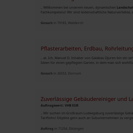
.. Willkommen bei unserem neuen, dynamischen
Landschaf
Fachkompetenz! Wir sind leidenschaftliche Naturverliebte, d
Gesuch
in 79183, Waldkirch
Pflasterarbeiten, Erdbau, Rohrleitu
.. at. Ich, Manuel D. Inhaber von Galabau Djuren bin ein s
Ideen für einen gepflegten Garten, in dem man sich wohlfü
Gesuch
in 26553, Dornum
Zuverlässige Gebäudereiniger und L
Auftragswert: VHB EUR
.. Wir suchen im Großraum Ludwigsburg zuverlässige Geb
Tariflohn! Objekte gern auch an Subunternehmen zu vergeb
Auftrag
in 71254, Ditzingen