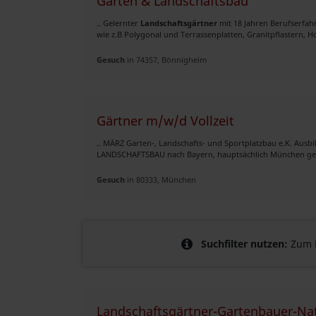
Garten & Landschaftsbau
.. Gelernter
Landschaftsgärtner
mit 18 Jahren Berufserfah
wie z.B Polygonal und Terrassenplatten, Granitpflastern, H
Gesuch
in 74357, Bönnigheim
Gärtner m/w/d Vollzeit
.. MÄRZ Garten-, Landschafts- und Sportplatzbau e.K. Aus
LANDSCHAFTSBAU nach Bayern, hauptsächlich München gesuch
Gesuch
in 80333, München
Suchfilter nutzen:
Zum B
Landschaftsgärtner-Gartenbauer-Nat