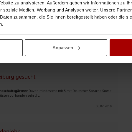
Website zu analysieren. Außerdem geben wir Informationen zu I
seres Teams motivierte und leidenschaftliche
Landschaftsgärtner
oder
r soziale Medien, Werbung und Analysen weiter. Unsere Partner
nsere Bauvorhaben sind größtenteil f ..
 Daten zusammen, die Sie ihnen bereitgestellt haben oder die s
n.
05.04.2018
Anpassen
halten?
Suchauftrag speichern
eiburg gesucht
ndschaftsgärtner
Davon mindestens mit 5 mit Deutscher Sprache Sowie
ssen vorhanden sein U ..
08.02.2018
ndenlohn