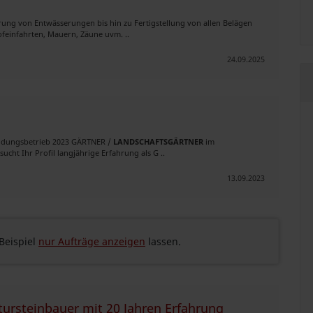
rung von Entwässerungen bis hin zu Fertigstellung von allen Belägen
ofeinfahrten, Mauern, Zäune uvm. ..
24.09.2025
bildungsbetrieb 2023 GÄRTNER /
LANDSCHAFTSGÄRTNER
im
t Ihr Profil langjährige Erfahrung als G ..
13.09.2023
eispiel
nur Aufträge anzeigen
lassen.
ursteinbauer mit 20 Jahren Erfahrung