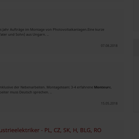
es Jahr Aufträge im Montage von Photovoltaikanlagen.Eine kurze
ater und Sohn) aus Ungarn. ..
07.08.2018
inklusive der Nebenarbeiten. Montageteam: 3-4 erfahrene
Monteur
e,
eiter muss Deutsch sprechen. ..
15.05.2018
trieelektriker - PL, CZ, SK, H, BLG, RO