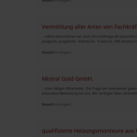
Gesuch
in Ungarn
Vermittlung aller Arten von Fachkrä
.. ndlich übernehmen wir auch Ihre Aufträge als Subuntern
Jungkoch, Jungköche - Kellner/in - Fräser/in, CNC-Dreher/in
Gesuch
in Ungarn
Mistral Gold GmbH.
.. onen tätigen Mitarbeiter. Die Frage der aneinander gew
besondere Bedeutung bei uns. Wir verfügen über zahlreiche
Gesuch
in Ungarn
qualifizierte Heizungsmonteure aus