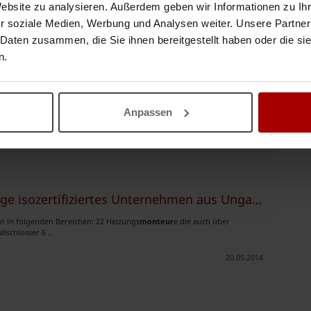
Website zu analysieren. Außerdem geben wir Informationen zu I
trieren und sofort starten
r soziale Medien, Werbung und Analysen weiter. Unsere Partner
 Daten zusammen, die Sie ihnen bereitgestellt haben oder die s
n.
ndustrie - Baumaschinen - Landwirtschaft -
Monteur
e: Wartung von
Anpassen
uppe bei uns an. Unse ..
02.10.2014
Suchen Sub-Nachunternehmerverträge isozertifiziertes Unternehmen aus Ungarn
en in folgenden Bereichen: 22 Heizungs
monteur
e die auch über
schlosser 6 ..
20.05.2014