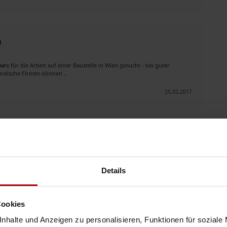
n
ur
e für die Arbeit auf einer Baustelle in Wien gesucht - bei guter
ändische Firmen können ..
25.02.2017
 Siofok
rt werden und gegen eine neue ausgetauscht. Die Gastherme müsste
det sich in 8130 Enying Ungarn. ..
Details
28.06.2016
Cookies
nhalte und Anzeigen zu personalisieren, Funktionen für soziale