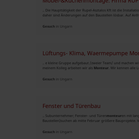
Möbel-&Küchenmontage: Firma RUPE
.. Die Haupttätigkeit der Rupel-Asztalos Kft ist die Insta
daher sind Änderungen auf den Baustellen lösbar. Auf Anfra
Gesuch
in Ungarn
Lüftungs- Klima, Waermepumpe Mo
.. e kleine Gruppe aufgebaut /zweier Team/ und machen w
meinem Kolleg arbeiten wir als
Monteur
. Wir kennen alle
Gesuch
in Ungarn
Fenster und Türenbau
.. Subunternehmer; Fenster- und Türen
monteur
en mit lan
Baustellen)suchen ab mitte Februar größere Bauprojekte. Vo
Gesuch
in Ungarn