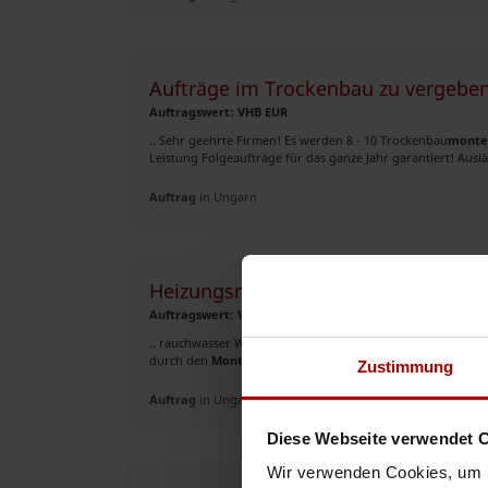
Aufträge im Trockenbau zu vergebe
Auftragswert: VHB EUR
.. Sehr geehrte Firmen! Es werden 8 - 10 Trockenbau
monte
Leistung Folgeaufträge für das ganze Jahr garantiert! Ausl
Auftrag
in Ungarn
Heizungsmonteur gesucht in Ungarn
Auftragswert: VHB EUR
.. rauchwasser Warmwasser zuständig.Sie müsste demontie
durch den
Monteur
vor Ort besorgt werden. Das Haus befin
Zustimmung
Auftrag
in Ungarn
Diese Webseite verwendet 
Wir verwenden Cookies, um I