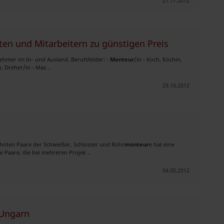
27.11.2012
ften und Mitarbeitern zu günstigen Preis
ehmer im In- und Ausland. Berufsfelder: -
Monteur
/in - Koch, Köchin,
, Dreher/in - Mas ..
29.10.2012
öhnten Paare der Schweißer, Schlosser und Rohr
monteur
e hat eine
 Paare, die bei mehreren Projek ..
04.05.2012
 Ungarn