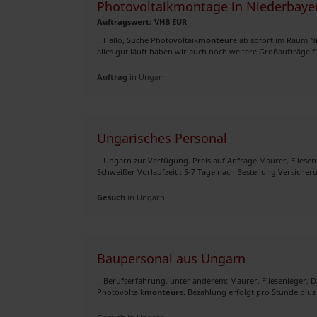
Photovoltaikmontage in Niederbaye
Auftragswert: VHB EUR
.. Hallo, Suche Photovoltaik
monteur
e ab sofort im Raum 
alles gut läuft haben wir auch noch weitere Großaufträge fü
Auftrag
in Ungarn
Ungarisches Personal
.. Ungarn zur Verfügung. Preis auf Anfrage Maurer, Fliesen
Schweißer Vorlaufzeit : 5-7 Tage nach Bestellung Versicheru
Gesuch
in Ungarn
Baupersonal aus Ungarn
.. Berufserfahrung, unter anderem: Maurer, Fliesenleger, 
Photovoltaik
monteur
e. Bezahlung erfolgt pro Stunde plus U