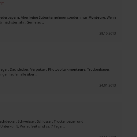
rn
Niederbayern. Aber keine Subunternehmer sondern nur
Monteur
e. Wenn
r nächstes Jahr. Gerne au ..
28.10.2013
leger, Dachdecker, Verputzer, Photovoltaik
monteur
e, Trockenbauer,
ngen laufen alle über ..
24.01.2013
Dachdecker, Schweisser, Schlosser, Trockenbauer und
nterkunft. Vorlaufzeit sind ca. 7 Tage. ..