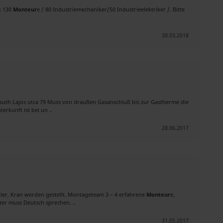
: 130
Monteur
e / 80 Industriemechaniker/50 Industrieelektriker /. Bitte
30.03.2018
suth Lajos utca 79 Muss von draußen Gasanschluß bis zur Gastherme die
erkunft ist bei un ..
28.06.2017
pler, Kran werden gestellt. Montageteam 3 – 4 erfahrene
Monteur
e,
er muss Deutsch sprechen. ..
31.05.2017