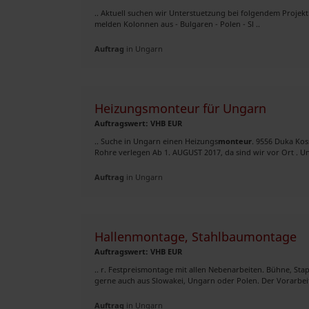
.. Aktuell suchen wir Unterstuetzung bei folgendem Projekt
melden Kolonnen aus - Bulgaren - Polen - Sl ..
Auftrag
in Ungarn
Heizungsmonteur für Ungarn
Auftragswert: VHB EUR
.. Suche in Ungarn einen Heizungs
monteur
. 9556 Duka Kos
Rohre verlegen Ab 1. AUGUST 2017, da sind wir vor Ort . Unt
Auftrag
in Ungarn
Hallenmontage, Stahlbaumontage
Auftragswert: VHB EUR
.. r. Festpreismontage mit allen Nebenarbeiten. Bühne, Sta
gerne auch aus Slowakei, Ungarn oder Polen. Der Vorarbeit
Auftrag
in Ungarn