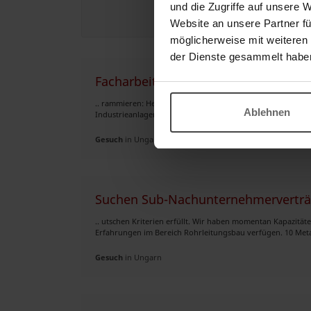
und die Zugriffe auf unsere 
Jetzt regis
Website an unsere Partner fü
möglicherweise mit weiteren
der Dienste gesammelt habe
Facharbeiter aus Ungarn
.. rammieren: Heidenhain - Fanuc - Siemens - Mechaniker: I
Ablehnen
Industrieanlagen Bitte fragen Sie Ihre gewünschte Berufsgr
Gesuch
in Ungarn
.. utschen Kriterien erfüllt. Wir haben momentan Kapazität
Erfahrungen im Bereich Rohrleitungsbau verfügen. 10 Metall
Gesuch
in Ungarn