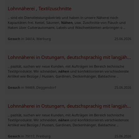
Lohnnäherei , Textilzuschnitte
.. sind ein Dienstleistungsbetrieb und haben in unsere Näherei noch
Kapazitäten frei. Kettel, Säumen,
Nähen
, usw. Zuschnitte von Flauch und
Haken über Cutterautomamt. Labels und Wäscheetiketten anbringen o ..
Gesuch
in 34414, Warburg
25.06.2026
Lohnnäherei in Ostungarn, deutschsprachig mit langjähriger Erfahrung
.. pazität, suchen wir neue Kunden, mit Aufträgen im Bereich technische
Textilprodukte. Wir schneiden,
nähen
und konfektionieren verschiedenste
Artilkel wie Bezüge / Hussen, Gardinen, Deckenhänger, Baldachine ..
Gesuch
in 94469, Deggendorf
25.06.2026
Lohnnäherei in Ostungarn, deutschsprachig mit langjähriger Erfahrung
.. pazität, suchen wir neue Kunden, mit Aufträgen im Bereich technische
Textilprodukte. Wir schneiden,
nähen
und konfektionieren verschiedenste
Artilkel wie Bezüge / Hussen, Gardinen, Deckenhänger, Baldachine ..
Gesuch
in 79117, Freiburg
25.06.2026