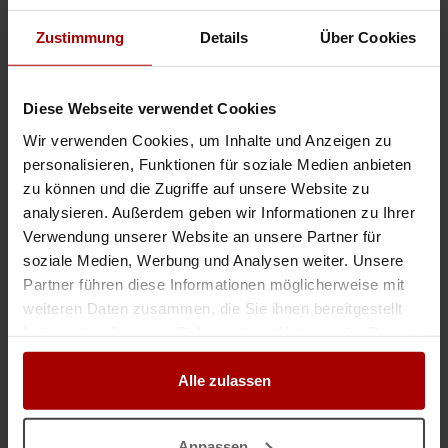
Gesuch
in 04357, Leipzig
25.06.2026
Zustimmung
Details
Über Cookies
Jetzt mit der Auftragsbank starten
Diese Webseite verwendet Cookies
Wir verwenden Cookies, um Inhalte und Anzeigen zu
personalisieren, Funktionen für soziale Medien anbieten
Lohnnäherei in Ostungarn, deutschsprachig mit langjähriger Erfahrung
zu können und die Zugriffe auf unsere Website zu
.. pazität, suchen wir neue Kunden, mit Aufträgen im Bereich technische
analysieren. Außerdem geben wir Informationen zu Ihrer
Textilprodukte. Wir schneiden,
nähen
und konfektionieren verschiedenste
Verwendung unserer Website an unsere Partner für
Artilkel wie Bezüge / Hussen, Gardinen, Deckenhänger, Baldachine ..
soziale Medien, Werbung und Analysen weiter. Unsere
Gesuch
in 45359, Essen
25.06.2026
Partner führen diese Informationen möglicherweise mit
weiteren Daten zusammen, die Sie ihnen bereitgestellt
haben oder die sie im Rahmen Ihrer Nutzung der Dienste
Lohnnäherei in Ostungarn, deutschsprachig mit langjähriger Erfahrung
gesammelt haben.
.. pazität, suchen wir neue Kunden, mit Aufträgen im Bereich technische
Alle zulassen
Textilprodukte. Wir schneiden,
nähen
und konfektionieren verschiedenste
Artilkel wie Bezüge / Hussen, Gardinen, Deckenhänger, Baldachine ..
Gesuch
in 51149, Köln
25.06.2026
Anpassen