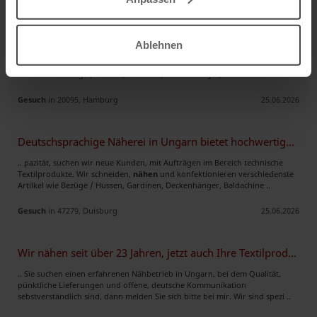
Deutschsprachige Näherei in Ungarn bietet hochwertige Näharbeiten an
Ablehnen
.. pazität, suchen wir neue Kunden, mit Aufträgen im Bereich technische
Textilprodukte. Wir schneiden,
nähen
und konfektionieren verschiedenste
Artilkel wie Bezüge / Hussen, Gardinen, Deckenhänger, Baldachine ..
Gesuch
in 20095, Hamburg
25.06.2026
Deutschsprachige Näherei in Ungarn bietet hochwertige Näharbeiten an
.. pazität, suchen wir neue Kunden, mit Aufträgen im Bereich technische
Textilprodukte. Wir schneiden,
nähen
und konfektionieren verschiedenste
Artilkel wie Bezüge / Hussen, Gardinen, Deckenhänger, Baldachine ..
Gesuch
in 47279, Duisburg
25.06.2026
Wir nähen seit über 23 Jahren, jetzt auch Ihre Textilprodukte ??
.. Sie suchen einen erfahrenen Nähbetrieb in Ungarn, bei dem Qualität,
pünktliche Lieferungen und offene, deutsche Kommunikation
sebstverständlich sind, dann melden Sie sich bitte bei mir. Wir sind spezi ..