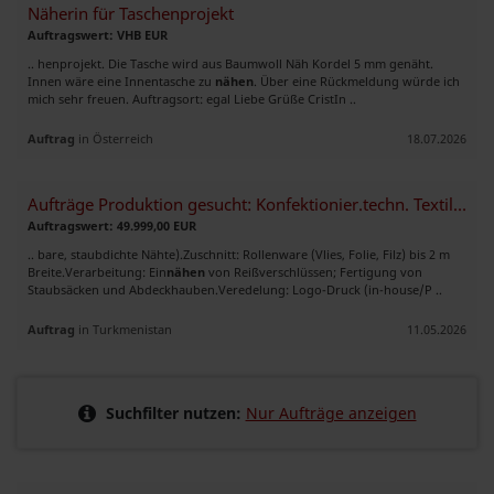
Näherin für Taschenprojekt
Auftragswert: VHB EUR
.. henprojekt. Die Tasche wird aus Baumwoll Näh Kordel 5 mm genäht.
Innen wäre eine Innentasche zu
nähen
. Über eine Rückmeldung würde ich
mich sehr freuen. Auftragsort: egal Liebe Grüße CristIn ..
Auftrag
in Österreich
18.07.2026
Aufträge Produktion gesucht: Konfektionier.techn. Textilien (bis 2m
Auftragswert: 49.999,00 EUR
.. bare, staubdichte Nähte).Zuschnitt: Rollenware (Vlies, Folie, Filz) bis 2 m
Breite.Verarbeitung: Ein
nähen
von Reißverschlüssen; Fertigung von
Staubsäcken und Abdeckhauben.Veredelung: Logo-Druck (in-house/P ..
Auftrag
in Turkmenistan
11.05.2026
Suchfilter nutzen:
Nur Aufträge anzeigen