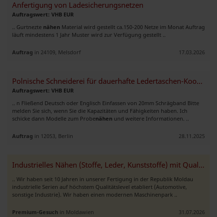
Anfertigung von Ladesicherungsnetzen
Auftragswert: VHB EUR
.. Gurtnezte
nähen
Material wird gestellt ca.150-200 Netze im Monat Auftrag
läuft mindestens 1 Jahr Muster wird zur Verfügung gestellt ..
Auftrag
in 24109, Melsdorf
17.03.2026
Polnische Schneiderei für dauerhafte Ledertaschen-Koorperation gesucht
Auftragswert: VHB EUR
.. n Fließend Deutsch oder Englisch Einfassen von 20mm Schrägband Bitte
melden Sie sich, wenn Sie die Kapazitäten und Fähigkeiten haben. Ich
schicke dann Modelle zum Probe
nähen
und weitere Informationen. ..
Auftrag
in 12053, Berlin
28.11.2025
Industrielles Nähen (Stoffe, Leder, Kunststoffe) mit Qualitätsanspruch
.. Wir haben seit 10 Jahren in unserer Fertigung in der Republik Moldau
industrielle Serien auf höchstem Qualitätslevel etabliert (Automotive,
sonstige Industrie). Wir haben einen modernen Maschinenpark ..
Premium-Gesuch
in Moldawien
31.07.2026