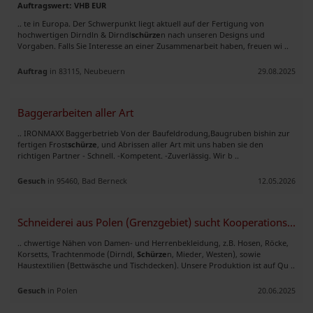
Auftragswert: VHB EUR
.. te in Europa. Der Schwerpunkt liegt aktuell auf der Fertigung von
hochwertigen Dirndln & Dirndl
schürze
n nach unseren Designs und
Vorgaben. Falls Sie Interesse an einer Zusammenarbeit haben, freuen wi ..
Auftrag
in 83115, Neubeuern
29.08.2025
Baggerarbeiten aller Art
.. IRONMAXX Baggerbetrieb Von der Baufeldrodung,Baugruben bishin zur
fertigen Frost
schürze
, und Abrissen aller Art mit uns haben sie den
richtigen Partner - Schnell. -Kompetent. -Zuverlässig. Wir b ..
Gesuch
in 95460, Bad Berneck
12.05.2026
Schneiderei aus Polen (Grenzgebiet) sucht Kooperationspartner
.. chwertige Nähen von Damen- und Herrenbekleidung, z.B. Hosen, Röcke,
Korsetts, Trachtenmode (Dirndl,
Schürze
n, Mieder, Westen), sowie
Haustextilien (Bettwäsche und Tischdecken). Unsere Produktion ist auf Qu ..
Gesuch
in Polen
20.06.2025