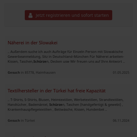
Jetzt registrieren und sofort starten
Näherei in der Slowakei
.. Außerdem suche ich auch Aufträge für Einzeln Person mit Slowakische
Gewerbeanmeldung, Sitz in Deutschland-München Für Näherei arbeiten-
Kissen, Taschen,
Schürze
n, Decken usw Wir freuen uns auf Ihre Antwort ..
Gesuch
in 85778, Haimhausen
01.05.2025
Textilhersteller in der Türkei hat freie Kapazität
.. T-Shirts, S-Shirts, Blusen, Heimtextilien, Werbetextilien, Strandtextilien,
Handtücher, Bademäntel,
Schürze
n, Taschen (handgefertigt & gewebt) ,
Krankenhauspflegetextilien , Bettwäsche, Kissen, Hundenbet ..
Gesuch
in Türkei
06.11.2024