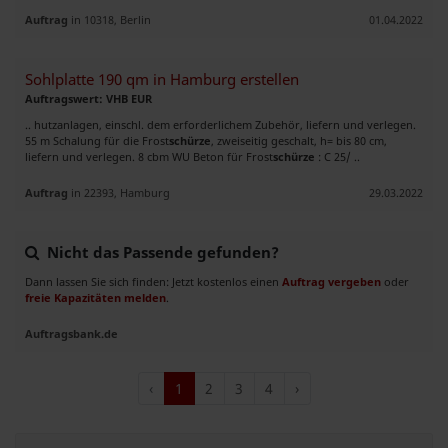
Auftrag
in 10318, Berlin
01.04.2022
Sohlplatte 190 qm in Hamburg erstellen
Auftragswert: VHB EUR
.. hutzanlagen, einschl. dem erforderlichem Zubehör, liefern und verlegen.
55 m Schalung für die Frost
schürze
, zweiseitig geschalt, h= bis 80 cm,
liefern und verlegen. 8 cbm WU Beton für Frost
schürze
: C 25/ ..
Auftrag
in 22393, Hamburg
29.03.2022
Nicht das Passende gefunden?
Dann lassen Sie sich finden: Jetzt kostenlos einen
Auftrag vergeben
oder
freie Kapazitäten melden
.
Auftragsbank.de
‹
1
2
3
4
›