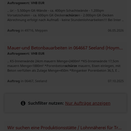
Auftragswert: VHB EUR
.. ür: - 5.500qm GK-Wände - ca. 400qm Schachtwände - 1.200qm
Vorsatzschalen - ca. 600qm GK-Decken
schürze
n - 2.000qm GK-Decken
Abrechnung erfolgt nach Aufmaß - keine Stundenlohnarbeiten!!! Bei Inter ..
Auftrag
in 49716, Meppen
06.05.2026
Mauer-und Betonbauarbeiten in 064667 Seeland (Hoym) u.39444 Hecklingen
Auftragswert: VHB EUR
.. KS-Innenwände 24cm mauern Menge=2400m² *KS-Innenwände 17,5cm
mauern Menge=1880m² *Porenbeton
schürze
mauern, Eisen einlegen, mit
Beton verfüllen als Zulage Menge=450m *Ringanker Porenbeton 36,5, E ..
Auftrag
in 06467, Seeland
07.10.2025
Suchfilter nutzen:
Nur Aufträge anzeigen
Wir suchen eine Produktionsstätte / Lohnnäherei für Trachtenmode