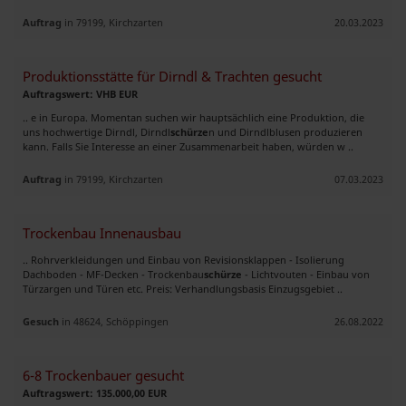
Auftrag
in 79199, Kirchzarten
20.03.2023
Produktionsstätte für Dirndl & Trachten gesucht
Auftragswert: VHB EUR
.. e in Europa. Momentan suchen wir hauptsächlich eine Produktion, die
uns hochwertige Dirndl, Dirndl
schürze
n und Dirndlblusen produzieren
kann. Falls Sie Interesse an einer Zusammenarbeit haben, würden w ..
Auftrag
in 79199, Kirchzarten
07.03.2023
Trockenbau Innenausbau
.. Rohrverkleidungen und Einbau von Revisionsklappen - Isolierung
Dachboden - MF-Decken - Trockenbau
schürze
- Lichtvouten - Einbau von
Türzargen und Türen etc. Preis: Verhandlungsbasis Einzugsgebiet ..
Gesuch
in 48624, Schöppingen
26.08.2022
6-8 Trockenbauer gesucht
Auftragswert: 135.000,00 EUR