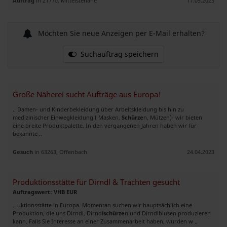
Auftrag
in 21770, Mittelstenahe
17.05.2023
Möchten Sie neue Anzeigen per E-Mail erhalten?
Suchauftrag speichern
Große Näherei sucht Aufträge aus Europa!
.. Damen- und Kinderbekleidung über Arbeitskleidung bis hin zu
medizinischer Einwegkleidung ( Masken,
Schürze
n, Mützen)- wir bieten
eine breite Produktpalette. In den vergangenen Jahren haben wir für
bekannte ..
Gesuch
in 63263, Offenbach
24.04.2023
Produktionsstätte für Dirndl & Trachten gesucht
Auftragswert: VHB EUR
.. uktionsstätte in Europa. Momentan suchen wir hauptsächlich eine
Produktion, die uns Dirndl, Dirndl
schürze
n und Dirndlblusen produzieren
kann. Falls Sie Interesse an einer Zusammenarbeit haben, würden w ..