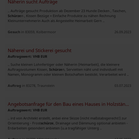
Näherin sucht Aufträge
.. Aufträge gesucht Produktion ab Dezember 23 Hunde Decken , Taschen,
Schürze
n , Kissen Bezüge + Einfache Produkte zu nähen Rechnung
Kleinunternehmerin Auch als Angestellte Heimarbeit Gern ..
Gesuch
in 83059, Kolbermoor
26.09.2023
Näherei und Stickerei gesucht
Auftragswert: VHB EUR
.. Suche kleinen Lohnfertiger oder Näherin (Heimarbeit), die kleinere
Auftragsvolumen Kissen,
Schürze
n, Servietten näht und individuell mit
Namen, Monogramm oder kleinen Botschaften bestickt. Verarbeitet wird ..
Auftrag
in 83278, Traunstein
03.07.2023
Angebotsanfrage für den Bau eines Hauses in Holzständerbauweise
Auftragswert: VHB EUR
.. ird von Architekt erstellt, anbei eine Skizze (nicht maßstabsgerecht!) zur
Orientierung - Frost
schürze
, Drainage und Dämmung optional anbieten -
Erdarbeiten gesondert anbieten (u.a tragfähiger Unterg ..