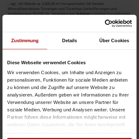
.. agt : GK-Wände ca. 3.000,00 m² Vorsatzschalen GK-Decken
Mineralfaserdecken Türzargen und Türeinbau Verkofferungen und
Verkleidungen F0+F90 GK- Verkleidungen
Schürze
n Lichthof (vorgefertigte
Formteile) ..
Auftrag
in 01099, Dresden
24.07.2022
Zustimmung
Details
Über Cookies
Jetzt mit der Auftragsbank starten
Diese Webseite verwendet Cookies
Wir verwenden Cookies, um Inhalte und Anzeigen zu
personalisieren, Funktionen für soziale Medien anbieten
6-8 Trockenbauer gesucht
zu können und die Zugriffe auf unsere Website zu
Auftragswert: 135.000,00 EUR
analysieren. Außerdem geben wir Informationen zu Ihrer
.. agt : GK-Wände ca. 3.000,00 m² Vorsatzschalen GK-Decken
Verwendung unserer Website an unsere Partner für
Mineralfaserdecken Türzargen und Türeinbau Verkofferungen und
Verkleidungen F0+F90 GK- Verkleidungen
Schürze
n Lichthof (vorgefertigte
soziale Medien, Werbung und Analysen weiter. Unsere
Formteile) ..
Partner führen diese Informationen möglicherweise mit
Auftrag
in 90408, Nürnberg
24.07.2022
weiteren Daten zusammen, die Sie ihnen bereitgestellt
haben oder die sie im Rahmen Ihrer Nutzung der Dienste