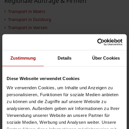
Regionale Aufträge & Firmen
Transport in Moers
Transport in Duisburg
Transport in Viersen
Transport in Mülheim
Transport in Neuss
Transport in Düsseldorf
Zustimmung
Details
Über Cookies
Transport in Mönchengladbach
Transport in Oberhausen
Transport in Mettmann
Diese Webseite verwendet Cookies
Transport in Essen
Wir verwenden Cookies, um Inhalte und Anzeigen zu
Transport in Bottrop
personalisieren, Funktionen für soziale Medien anbieten
Transport in Wesel
zu können und die Zugriffe auf unsere Website zu
Transport in Velbert
analysieren. Außerdem geben wir Informationen zu Ihrer
Verwendung unserer Website an unsere Partner für
Transport in Nordrhein-Westfalen
soziale Medien, Werbung und Analysen weiter. Unsere
Aufträge & Firmen in Krefeld
Partner führen diese Informationen möglicherweise mit