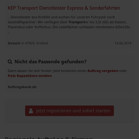
KEP Transport Dienstleister Express & Sonderfahrten
.. Dienstleister aus Krefeld und suchen für unseren Fuhrpark noch
Geschäftspartner. Wir verfügen über
Transport
er bis 3,5t zGG als Kasten,
Planenbus oder Kofferbus. Die Ladeflächen umfassen mindestens 420x220x
..
Gesuch
in 47829, Krefeld
14.06.2019
Nicht das Passende gefunden?
Dann lassen Sie sich finden: Jetzt kostenlos einen
Auftrag vergeben
oder
freie Kapazitäten melden
.
Auftragsbank.de
Jetzt registrieren und sofort starten