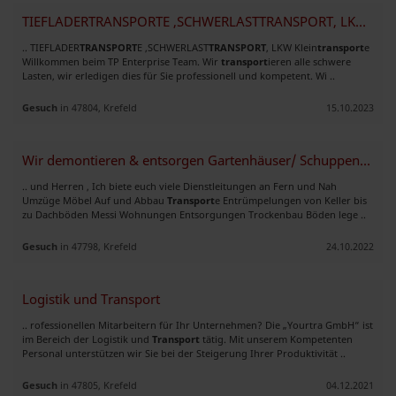
TIEFLADERTRANSPORTE ,SCHWERLASTTRANSPORT, LKW Kleintransporte
.. TIEFLADER
TRANSPORT
E ,SCHWERLAST
TRANSPORT
, LKW Klein
transport
e
Willkommen beim TP Enterprise Team. Wir
transport
ieren alle schwere
Lasten, wir erledigen dies für Sie professionell und kompetent. Wi ..
Gesuch
in 47804, Krefeld
15.10.2023
Wir demontieren & entsorgen Gartenhäuser/ Schuppen/ Holzhütten
.. und Herren , Ich biete euch viele Dienstleitungen an Fern und Nah
Umzüge Möbel Auf und Abbau
Transport
e Entrümpelungen von Keller bis
zu Dachböden Messi Wohnungen Entsorgungen Trockenbau Böden lege ..
Gesuch
in 47798, Krefeld
24.10.2022
Logistik und Transport
.. rofessionellen Mitarbeitern für Ihr Unternehmen? Die „Yourtra GmbH“ ist
im Bereich der Logistik und
Transport
tätig. Mit unserem Kompetenten
Personal unterstützen wir Sie bei der Steigerung Ihrer Produktivität ..
Gesuch
in 47805, Krefeld
04.12.2021