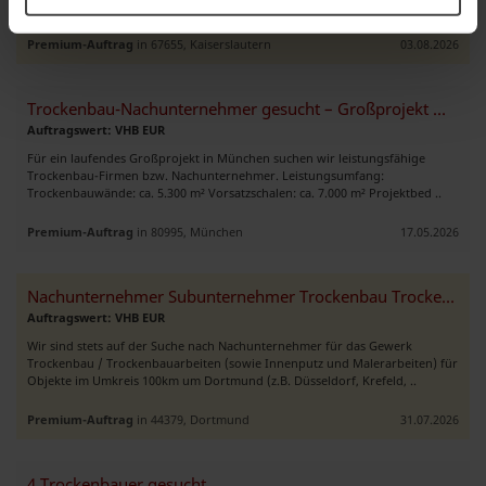
von ca: 10.000 qm Miwo Decken 2.000 qm GK Decken 500 lfm D ..
Premium-Auftrag
in 67655, Kaiserslautern
03.08.2026
Trockenbau-Nachunternehmer gesucht – Großprojekt München
Auftragswert: VHB EUR
Für ein laufendes Großprojekt in München suchen wir leistungsfähige
Trockenbau-Firmen bzw. Nachunternehmer. Leistungsumfang:
Trockenbauwände: ca. 5.300 m² Vorsatzschalen: ca. 7.000 m² Projektbed ..
Premium-Auftrag
in 80995, München
17.05.2026
Nachunternehmer Subunternehmer Trockenbau Trockenbauarbeiten NRW
Auftragswert: VHB EUR
Wir sind stets auf der Suche nach Nachunternehmer für das Gewerk
Trockenbau / Trockenbauarbeiten (sowie Innenputz und Malerarbeiten) für
Objekte im Umkreis 100km um Dortmund (z.B. Düsseldorf, Krefeld, ..
Premium-Auftrag
in 44379, Dortmund
31.07.2026
4 Trockenbauer gesucht