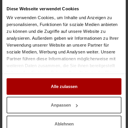
Subunternehmer für ein Bauvorhaben in Hammelburg. Es muss gespachtelt
werden Material wird zur Verfügung gestellt. Der Be ..
Diese Webseite verwendet Cookies
Auftrag
in 95448, Bayreuth
04.08.2026
Wir verwenden Cookies, um Inhalte und Anzeigen zu
personalisieren, Funktionen für soziale Medien anbieten
zu können und die Zugriffe auf unsere Website zu
analysieren. Außerdem geben wir Informationen zu Ihrer
Weitere Premium-Aufträge
Verwendung unserer Website an unsere Partner für
soziale Medien, Werbung und Analysen weiter. Unsere
Trockenbauer ab 26.5. gesucht
Partner führen diese Informationen möglicherweise mit
Auftragswert: 28,00 EUR
weiteren Daten zusammen, die Sie ihnen bereitgestellt
Ab dem 26.05. suchen wir langfristig 1-3 Trockenbauer. Mindestens einer
haben oder die sie im Rahmen Ihrer Nutzung der Dienste
der beiden Mitarbeiter in der Gruppe muss Deutsch sprechen. Eigenes
gesammelt haben.
Werkzeug sowie ein eigenes Fahrzeug werden vorausgesetzt. ..
Alle zulassen
Premium-Auftrag
in 88690, Uhldingen-Mühlhofen
06.08.2026
Anpassen
Montage von MIWO und GK Decken
Auftragswert: 450.000,00 EUR
Wir suchen zuverlässige und in Deutschland ansässige Nachunternehmer
Ablehnen
für die Montage von Trockenbaudecken. Es handelt sich um die Montage