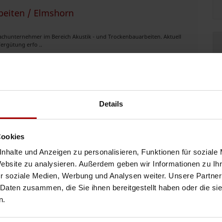
eiten / Elmshorn
chunternehmer im Bereich Akustik - und Trockenbauarbeiten. Aktuell
Vergütung erfo ..
03.08.2026
eiten / Sehestedt
Details
chunternehmer im Bereich Akustik - und Trockenbauarbeiten. Aktuell
Cookies
Vergütung er ..
nhalte und Anzeigen zu personalisieren, Funktionen für soziale
03.08.2026
Website zu analysieren. Außerdem geben wir Informationen zu I
r soziale Medien, Werbung und Analysen weiter. Unsere Partner
 Daten zusammen, die Sie ihnen bereitgestellt haben oder die s
eiten / Eckernförde
n.
chunternehmer im Bereich Akustik - und Trockenbauarbeiten. Aktuell