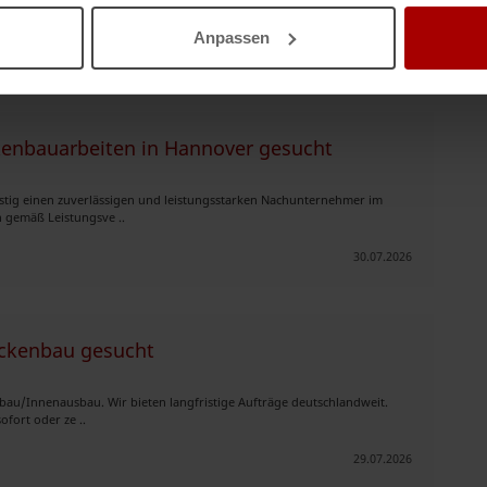
). Vergütung ..
Anpassen
03.08.2026
enbauarbeiten in Hannover gesucht
stig einen zuverlässigen und leistungsstarken Nachunternehmer im
 gemäß Leistungsve ..
30.07.2026
ockenbau gesucht
nbau/Innenausbau. Wir bieten langfristige Aufträge deutschlandweit.
fort oder ze ..
29.07.2026