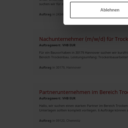
suchen wir für ein neues Projekt in Eckernförde (PLZ 24340
Ablehnen
Auftrag
in 24340, Eckernförde
Nachunternehmer (m/w/d) für Trock
Auftragswert: VHB EUR
Für ein Bauvorhaben in 30179 Hannover suchen wir kurzfri
Bereich Trockenbau. Leistungsumfang: Trockenbauarbeiten
Auftrag
in 30179, Hannover
Partnerunternehmen im Bereich Tr
Auftragswert: VHB EUR
Hallo, wir suchen einen starken Partner im Bereich Trocke
Unterlagen sollten komplett vorliegen. 6 Aufträge können so
Auftrag
in 09120, Chemnitz