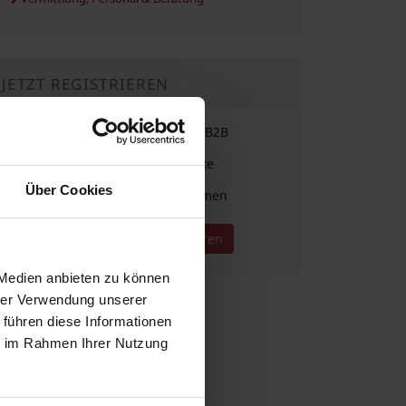
JETZT REGISTRIEREN
Einfache Vergabe & Suche im B2B
Für alle Branchen und Gewerke
Über Cookies
Direkter Kontakt zu Unternehmen
Jetzt kostenlos registrieren
 Medien anbieten zu können
hrer Verwendung unserer
 führen diese Informationen
ie im Rahmen Ihrer Nutzung