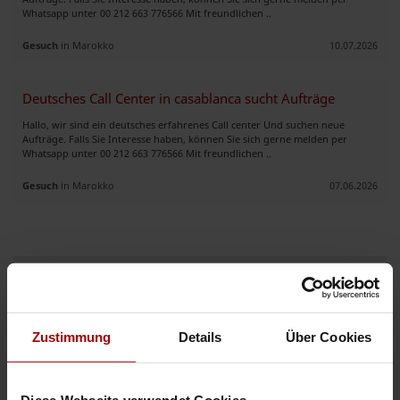
Whatsapp unter 00 212 663 776566 Mit freundlichen ..
Gesuch
in Marokko
10.07.2026
Deutsches Call Center in casablanca sucht Aufträge
Hallo, wir sind ein deutsches erfahrenes Call center Und suchen neue
Aufträge. Falls Sie Interesse haben, können Sie sich gerne melden per
Whatsapp unter 00 212 663 776566 Mit freundlichen ..
Gesuch
in Marokko
07.06.2026
ANZEIGEN
Auftrag vergeben
Zustimmung
Details
Über Cookies
Auftrag suchen
Aktuelle Aufträge