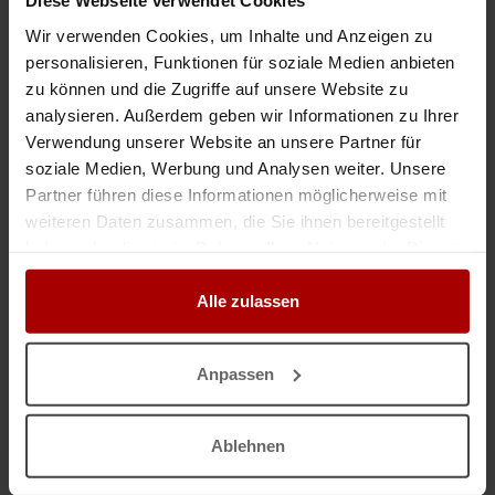
Diese Webseite verwendet Cookies
Aktuelle Gesuche
Wir verwenden Cookies, um Inhalte und Anzeigen zu
personalisieren, Funktionen für soziale Medien anbieten
Aktuelle Premium-Aufträge
zu können und die Zugriffe auf unsere Website zu
Aktuelle Premium-Gesuche
analysieren. Außerdem geben wir Informationen zu Ihrer
Verwendung unserer Website an unsere Partner für
soziale Medien, Werbung und Analysen weiter. Unsere
KATEGORIEN
Partner führen diese Informationen möglicherweise mit
weiteren Daten zusammen, die Sie ihnen bereitgestellt
haben oder die sie im Rahmen Ihrer Nutzung der Dienste
Handwerk, Haus & Bau
gesammelt haben.
Ausbau & Installation
Rohbau, Hoch- & Tiefbau
Alle zulassen
Planung, Leitung & Beratung
Industrie, Gewerbe & Logistik
Anpassen
Industrie- & Gewerbebau
Industrielles Fachpersonal
Herstellung, Verarbeitung & Handel
Ablehnen
Transport, Logistik & Verkehr
Dienstleistungen & Services