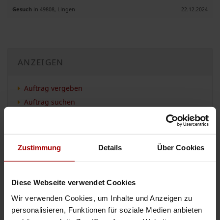
Gesuch
in 49808, Lingen
22.12.2024
ANZEIGEN
Auftrag vergeben
Auftrag suchen
Aktuelle Aufträge
Aktuelle Gesuche
Zustimmung
Details
Über Cookies
Aktuelle Premium-Aufträge
Aktuelle Premium-Gesuche
Diese Webseite verwendet Cookies
Wir verwenden Cookies, um Inhalte und Anzeigen zu
personalisieren, Funktionen für soziale Medien anbieten
KATEGORIEN