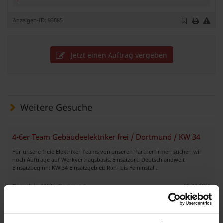
Anzeigen-ID: 93085
Jetzt einen Auftrag vergeben
Weitere Gesuche
4-6er Team Gebäudeelektriker frei / Dortmund / KW 34
Für unsere freie Elektriker Teams von unseren Partnerfirmen suchen wir
noch Aufträge auf Werkvertragsbasis. Einsatzort: Deutschlandweit
Einsatzbeginn: KW 34 Einsatzgebiet: Roh- bis Feininstal ..
Gesuch
in 44135, Dortmund
06.08.2026
Elektrofirma aus der Slowakei sucht Aufträg in Deutschland