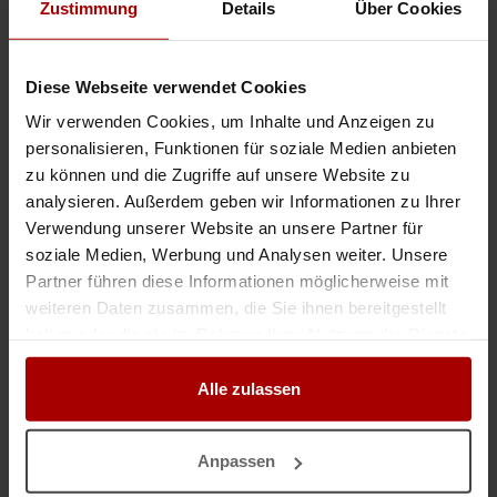
Zustimmung
Details
Über Cookies
Wir suchen Aufträge für unsere Elektriker aus der Slowakei -Unsere
Hauptätigkeit sind Elektroinstallationen im Bau,Häuser,Hallen
usw.Lichter,Steckdosen und weiteres wie zmb. Photovoltaik,Smarthome u ..
Diese Webseite verwendet Cookies
Gesuch
in 10115, Berlin
04.08.2026
Wir verwenden Cookies, um Inhalte und Anzeigen zu
personalisieren, Funktionen für soziale Medien anbieten
Elektrounternehmen
zu können und die Zugriffe auf unsere Website zu
Sehr geehrte Damen und Herren, wir sind ein erfahrenes
analysieren. Außerdem geben wir Informationen zu Ihrer
Elektrounternehmen und auf der Suche nach langfristigen Kooperationen
im Bereich Elektroinstallationen. Dank unseres zuverlässigen und qual ..
Verwendung unserer Website an unsere Partner für
soziale Medien, Werbung und Analysen weiter. Unsere
Gesuch
in Slowakei
04.08.2026
Partner führen diese Informationen möglicherweise mit
weiteren Daten zusammen, die Sie ihnen bereitgestellt
Elektro Installation
haben oder die sie im Rahmen Ihrer Nutzung der Dienste
gesammelt haben.
Willkommen auf meinem Profil! Ich bin ein zuverlässiger und erfahrener
Elektroinstallateur und biete Ihnen fachgerechte Elektroarbeiten mit hoher
Alle zulassen
Qualität und Sorgfalt. Kundenzufriedenheit, Term ..
Gesuch
in 47506, Neukirchen-Vluyn
03.08.2026
Anpassen