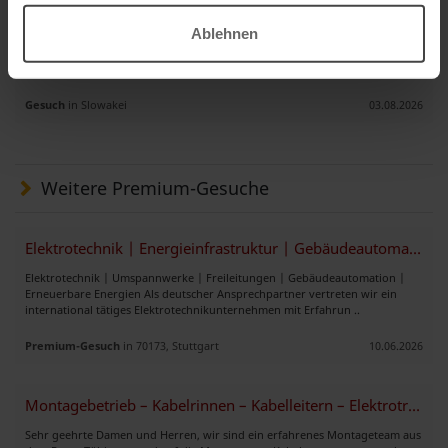
Elektriker Subunternehmer gesucht?
Ablehnen
Sehr geehrte Damen und Herren, hiermit möchten wir Ihnen die Firma
TatraMont s.r.o. vorstellen. Wir sind auf die Bereitstellung von
hochqualifizierten Elektrofachkräften für Bau- und Industrieproje ..
Gesuch
in Slowakei
03.08.2026
Weitere Premium-Gesuche
Elektrotechnik | Energieinfrastruktur | Gebäudeautomation
Elektrotechnik | Umspannwerke | Freileitungen | Gebäudeautomation |
Erneuerbare Energien Als deutscher Ansprechpartner vertreten wir ein
international tätiges Elektrotechnikunternehmen mit Erfahrun ..
Premium-Gesuch
in 70173, Stuttgart
10.06.2026
Montagebetrieb – Kabelrinnen – Kabelleitern – Elektrotrassen
Sehr geehrte Damen und Herren, wir sind ein erfahrenes Montageteam aus