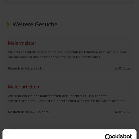
Weitere Gesuche
Malermeister
Malerei spachteln fassadenmalerei verschifene tchniken aller art egal was
um die malerei und fassadenmalerei geht ich mache alles ..
Gesuch
in Österreich
30.07.2026
Maler arbeiten
Wir sind ein kleiner Malerbetrieb der Spachtel Q1-Q4 Tapeten
arbeitet,schleifen, Lackiert Color streichen alles vas ist für Maler arbeiten. ..
Gesuch
in 90542, Eckental
14.07.2026
Malermeister