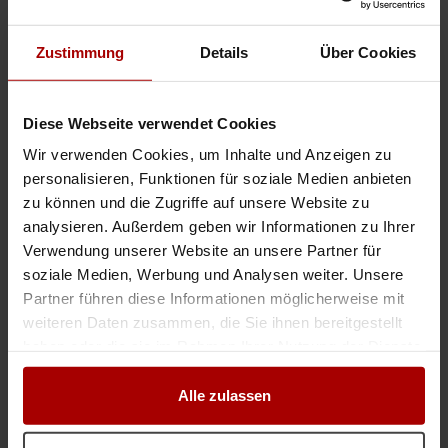
Flexibel und zuverlässig. Bezahlbare und erstklassige Qualitätsarbeit.
Lassen Sie sich ein unverbindliches Angebot unterbreiten. ..
Zustimmung
Details
Über Cookies
Gesuch
in 76332, Bad Herrenalb
10.07.2026
Maler verfügbar
Diese Webseite verwendet Cookies
Aktuell haben wir 4 Maler ab dem 04.05, verfügbar. unser Team bring
Wir verwenden Cookies, um Inhalte und Anzeigen zu
langjährige Erfahrungen im Innenausbau mit und im Team befindet sich ein
Deitschsprachiger Maler. Gewerbeunterlagen sind aktuell ..
personalisieren, Funktionen für soziale Medien anbieten
zu können und die Zugriffe auf unsere Website zu
Gesuch
in 80992, München
28.04.2026
analysieren. Außerdem geben wir Informationen zu Ihrer
Verwendung unserer Website an unsere Partner für
Maler, Trockenbau, Handwerker
soziale Medien, Werbung und Analysen weiter. Unsere
Partner führen diese Informationen möglicherweise mit
Sehr geehrte Damen und Herren, wir sind ein zuverlässiger
Handwerksbetrieb aus der Region Düsseldorf und bieten professionelle
weiteren Daten zusammen, die Sie ihnen bereitgestellt
Arbeiten im Bereich Malerarbeiten, Trockenbau und Renovierungen an. ..
haben oder die sie im Rahmen Ihrer Nutzung der Dienste
Gesuch
in 40699, Erkrath
10.03.2026
gesammelt haben.
Alle zulassen