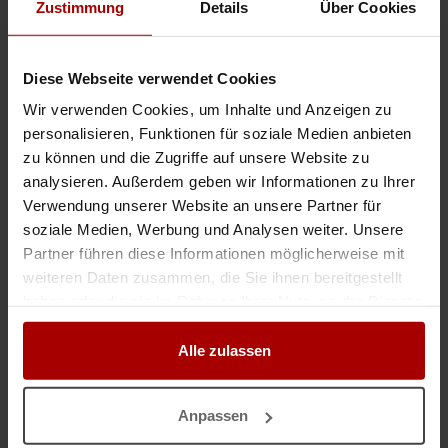
Zustimmung
Details
Über Cookies
Subunternehmen für den Trockenbau
Bewerbung als Subunternehmer Sehr geehrte Damen und Herre, hiermit
bewerbe ich mich als Subunternehmer für den Trockenbau. Ich verfüge
Diese Webseite verwendet Cookies
über langjährige Erfahrung in der Trockenbaubranche und bin ü ..
Wir verwenden Cookies, um Inhalte und Anzeigen zu
Gesuch
in 41516, Grevenbroich
03.02.2026
personalisieren, Funktionen für soziale Medien anbieten
zu können und die Zugriffe auf unsere Website zu
analysieren. Außerdem geben wir Informationen zu Ihrer
Weitere Premium-Gesuche
Verwendung unserer Website an unsere Partner für
soziale Medien, Werbung und Analysen weiter. Unsere
Partner führen diese Informationen möglicherweise mit
Trockenbau & Innenausbau Berlin – erfahrenes Team mit freien Kapazität
weiteren Daten zusammen, die Sie ihnen bereitgestellt
Die Ostwind-Bau GmbH bietet freie Kapazitäten im Bereich Innenausbau,
haben oder die sie im Rahmen Ihrer Nutzung der Dienste
Trockenbau und Wohnungssanierung. Mit langjähriger Erfahrung
gesammelt haben.
realisieren wir Ausbau- und Renovierungsprojekte sauber, zuverlässig ..
Alle zulassen
Premium-Gesuch
in 13359, Berlin
30.07.2026
Anpassen
Trockenbauunternehmen aus Polen