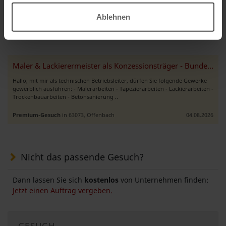
Erfahrenes Trockenbauunternehmen aus Polen – zuverlässiger Partner für
Bauprojekte in Deutschland Wir sind ein polnisches Bauunternehmen mit
Ablehnen
mehrjähriger Erfahrung auf dem deutschen Markt. Wir biet ..
Premium-Gesuch
in 27356, Rotenburg (Wümme)
15.06.2026
Maler & Lackierermeister als Konzessionsträger - Bundesweit
Hallo, mit mir als technischen Betriebsleiter, dürfen Sie folgende Gewerke
gewerblich ausführen: - Malerarbeiten - Tapezierarbeiten - Lackierarbeiten -
Trockenbauarbeiten - Betonsanierung ..
Premium-Gesuch
in 63073, Offenbach
04.08.2026
Nicht das passende Gesuch?
Dann lassen Sie sich
kostenlos
von Unternehmen finden:
Jetzt einen Auftrag vergeben.
GESUCH