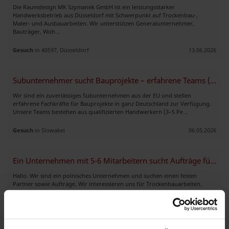
Die Raumdesign MK Szymanek GmbH ist ein leistungsstarker
Handwerksbetrieb aus Düsseldorf mit Schwerpunkt auf Trockenbau-,
Maler- und Ausbauarbeiten. Wir unterstützen Generalunternehmer,
Bauträger, Woh ..
Gesuch
in 40597, Düsseldorf
13.06.2026
Subunternehmer sucht Bauprojekte – erfahrene Teams (Elektro, Trockenba
Wir sind ein zuverlässiges Subunternehmen aus der EU und stellen
erfahrene Fachkräfte für Bauprojekte in ganz Deutschland zur Verfügung.
Unsere Teams bestehen aus qualifizierten Handwerkern (3–5 Pe ..
Gesuch
in Slowakei
06.05.2026
Ein Unternehmen mit 5-6 Mitarbeitern sucht Aufträge für Trockenbauarbe
Hallo. Wir sind ein polnisches Unternehmen und suchen einen festen
Partner sowie Aufträge. Wir interessieren uns für Trockenbauarbeiten.
Stücklohn ist uns am liebsten. Wir können Anfang Juni losfahren ..
Gesuch
in 27499, Hamburg
04.05.2026