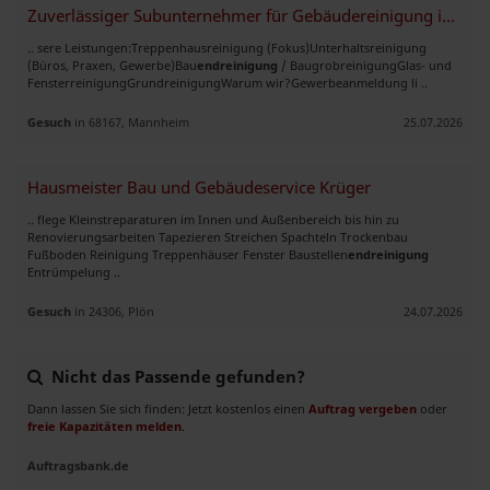
Zuverlässiger Subunternehmer für Gebäudereinigung im Raum Mannheim
.. sere Leistungen: ​Treppenhausreinigung (Fokus) ​Unterhaltsreinigung
(Büros, Praxen, Gewerbe) ​Bau
endreinigung
/ Baugrobreinigung ​Glas- und
Fensterreinigung ​Grundreinigung ​Warum wir? ​Gewerbeanmeldung li ..
Gesuch
in 68167, Mannheim
25.07.2026
Hausmeister Bau und Gebäudeservice Krüger
.. flege Kleinstreparaturen im Innen und Außenbereich bis hin zu
Renovierungsarbeiten Tapezieren Streichen Spachteln Trockenbau
Fußboden Reinigung Treppenhäuser Fenster Baustellen
endreinigung
Entrümpelung ..
Gesuch
in 24306, Plön
24.07.2026
Nicht das Passende gefunden?
Dann lassen Sie sich finden: Jetzt kostenlos einen
Auftrag vergeben
oder
freie Kapazitäten melden
.
Auftragsbank.de