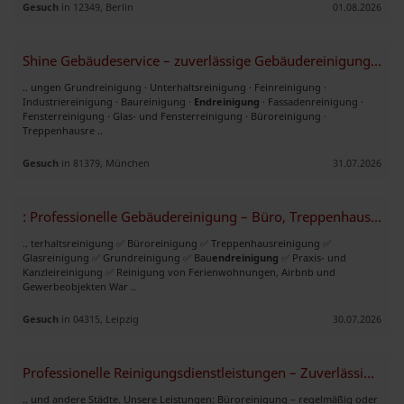
Gesuch
in 12349, Berlin
01.08.2026
Shine Gebäudeservice – zuverlässige Gebäudereinigung München Umgebung
.. ungen Grundreinigung · Unterhaltsreinigung · Feinreinigung ·
Industriereinigung · Baureinigung ·
Endreinigung
· Fassadenreinigung ·
Fensterreinigung · Glas- und Fensterreinigung · Büroreinigung ·
Treppenhausre ..
Gesuch
in 81379, München
31.07.2026
: Professionelle Gebäudereinigung – Büro, Treppenhaus, Glas & Grundre
.. terhaltsreinigung ✅ Büroreinigung ✅ Treppenhausreinigung ✅
Glasreinigung ✅ Grundreinigung ✅ Bau
endreinigung
✅ Praxis- und
Kanzleireinigung ✅ Reinigung von Ferienwohnungen, Airbnb und
Gewerbeobjekten War ..
Gesuch
in 04315, Leipzig
30.07.2026
Professionelle Reinigungsdienstleistungen – Zuverlässig & Flexibel
.. und andere Städte. Unsere Leistungen: Büroreinigung – regelmäßig oder