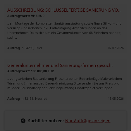
AUSSCHREIBUNG: SCHLÜSSELFERTIGE SANIERUNG VON 68 HOTELBÄDERN
Auftragswert: VHB EUR
.. sh: Montage der kompletten Sanitärausstattung sowie finale Silikon- und
Versiegelungsarbeiten inkl.
Endreinigung
. ​Anforderungen an das
Unternehmen Da es sich um ein Gesamtvolumen von 68 Einheiten handelt,
such ..
Auftrag
in 54290, Trier
07.07.2026
Generalunternehmer und Sanierungsfirmen gesucht
Auftragswert: 100.000,00 EUR
.. zungsarbeiten Badsanierung Fliesenarbeiten Bodenbeläge Malerarbeiten
Türen und Innenausbau Bau
endreinigung
Bitte senden Sie uns Preis pro
m² oder Pauschalangebot Leistungsumfang Einsatzgebiet Verfügbar ..
Auftrag
in 82131, Neuried
13.05.2026
Suchfilter nutzen:
Nur Aufträge anzeigen