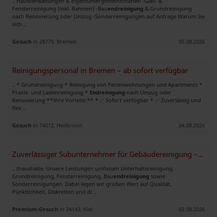
.. Hausverwaltungen & Eigentümergemeinschaften -Glas- &
Fensterreinigung (inkl. Rahmen) -Bau
endreinigung
& Grundreinigung
nach Renovierung oder Umzug -Sonderreinigungen auf Anfrage Warum Sie
sich ..
Gesuch
in 28779, Bremen
05.08.2026
Reinigungspersonal in Bremen – ab sofort verfügbar
.. * Grundreinigung * Reinigung von Ferienwohnungen und Apartments *
Praxis- und Ladenreinigung *
Endreinigung
nach Umzug oder
Renovierung **Ihre Vorteile:** * ✅ Sofort verfügbar * ✅ Zuverlässig und
flex ..
Gesuch
in 74072, Heilbronn
04.08.2026
Zuverlässiger Subunternehmer für Gebäudereinigung – Kiel & Umgebung
.. thaushalte. Unsere Leistungen umfassen Unterhaltsreinigung,
Grundreinigung, Fensterreinigung, Bau
endreinigung
sowie
Sonderreinigungen. Dabei legen wir großen Wert auf Qualität,
Pünktlichkeit, Diskretion und di ..
Premium-Gesuch
in 24143, Kiel
02.08.2026