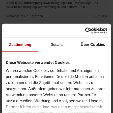
einmalig Bau
endreinigung
sowie Reinigung nach Renovierungs- und
Bauarbeiten Reinigung von Wohnungen und Häusern – nac ..
Gesuch
in 74072, Heilbronn
30.07.2026
Zuverlässiger Subunternehmer für Gebäudereinigung – Kiel & Umgebung
.. ung Glas- und Fensterreinigung Treppenhausreinigung Kita- und
Schulreinigung Bau- und Baustellen
endreinigung
Sonderreinigung
Zustimmung
Details
Über Cookies
Reinigung von Gewerbeobjekten und Privathaushalten Wir verfügen über
langjähri ..
Gesuch
in 24143, Kiel
29.07.2026
Diese Webseite verwendet Cookies
Wir verwenden Cookies, um Inhalte und Anzeigen zu
personalisieren, Funktionen für soziale Medien anbieten
Jetzt mit der Auftragsbank starten
zu können und die Zugriffe auf unsere Website zu
analysieren. Außerdem geben wir Informationen zu Ihrer
Verwendung unserer Website an unsere Partner für
soziale Medien, Werbung und Analysen weiter. Unsere
Gebäudereinigung, Abbrucharbeiten, Entsorgung, Entrümpelung
Partner führen diese Informationen möglicherweise mit
.. rlässlicher Partner für Ihre Projekte - Gebäudereinigung Zusätzlich zur
weiteren Daten zusammen, die Sie ihnen bereitgestellt