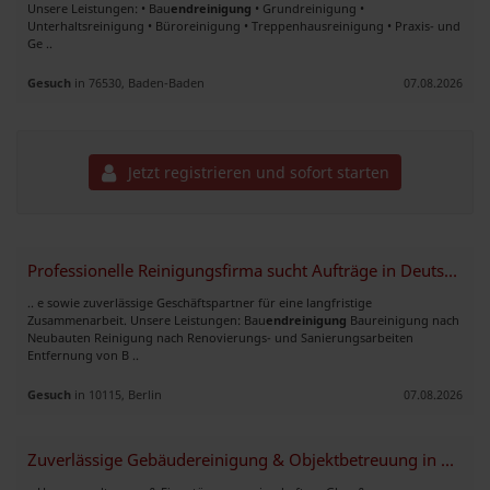
Unsere Leistungen: • Bau
endreinigung
• Grundreinigung •
Unterhaltsreinigung • Büroreinigung • Treppenhausreinigung • Praxis- und
Ge ..
Gesuch
in 76530, Baden-Baden
07.08.2026
Jetzt registrieren und sofort starten
Professionelle Reinigungsfirma sucht Aufträge in Deutschland
.. e sowie zuverlässige Geschäftspartner für eine langfristige
Zusammenarbeit. Unsere Leistungen: Bau
endreinigung
Baureinigung nach
Neubauten Reinigung nach Renovierungs- und Sanierungsarbeiten
Entfernung von B ..
Gesuch
in 10115, Berlin
07.08.2026
Zuverlässige Gebäudereinigung & Objektbetreuung in Bremen