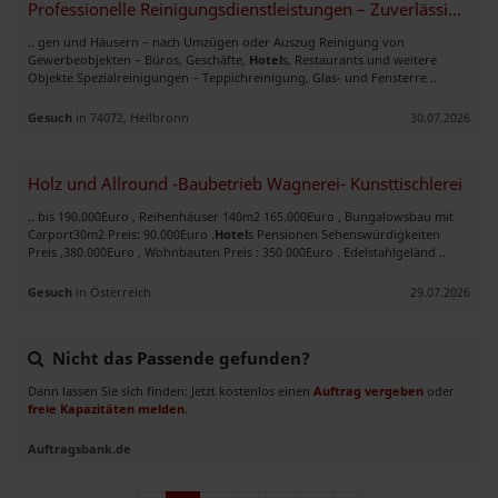
Professionelle Reinigungsdienstleistungen – Zuverlässig & Flexibel
.. gen und Häusern – nach Umzügen oder Auszug Reinigung von
Gewerbeobjekten – Büros, Geschäfte,
Hotel
s, Restaurants und weitere
Objekte Spezialreinigungen – Teppichreinigung, Glas- und Fensterre ..
Gesuch
in 74072, Heilbronn
30.07.2026
Holz und Allround -Baubetrieb Wagnerei- Kunsttischlerei
.. bis 190.000Euro , Reihenhäuser 140m2 165.000Euro , Bungalowsbau mit
Carport30m2 Preis: 90.000Euro .
Hotel
s Pensionen Sehenswürdigkeiten
Preis ,380.000Euro , Wohnbauten Preis : 350 000Euro . Edelstahlgeländ ..
Gesuch
in Österreich
29.07.2026
Nicht das Passende gefunden?
Dann lassen Sie sich finden: Jetzt kostenlos einen
Auftrag vergeben
oder
freie Kapazitäten melden
.
Auftragsbank.de