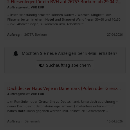
2 Fliesenleger für ein BVH auf 26757 Borkum ab 29.04.2026 gesucht
Auftragswert: VHB EUR
.. üssen selbständig arbeiten können Dauer: 2 Wochen Tätigkeit : div.
Fliesenarbeiten in einem
Hotel
und Brauerei Wandfliesen 30x60 und 10x30
– inkl. Abdichtungen, silikonieren usw. Arbeitszeit: ..
Auftrag
in 26757, Borkum
27.04.2026
Möchten Sie neue Anzeigen per E-Mail erhalten?
Suchauftrag speichern
Dachdecker Haus Vejle in Dänemark (Polen oder Grenznähe)
Auftragswert: VHB EUR
.. rn Rumänien oder Grenznähe zu Deutschland. Unterdach abdichtung +
neues Dach (leicht Betonsteinziegel schwarz) Kostenlose unterkunft im
nahen
Hotel
kann gegeben werden inkl. Frühstück. Gesamtpreis ..
Auftrag
in Dänemark
15.04.2026