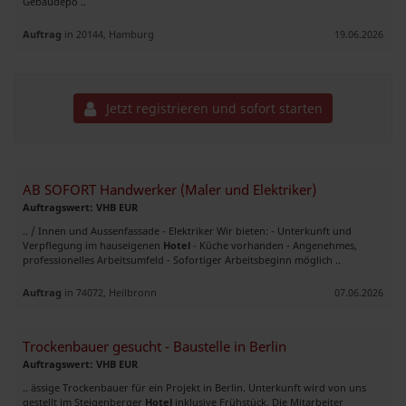
Gebäudepo ..
Auftrag
in 20144, Hamburg
19.06.2026
Jetzt registrieren und sofort starten
AB SOFORT Handwerker (Maler und Elektriker)
Auftragswert: VHB EUR
.. / Innen und Aussenfassade - Elektriker Wir bieten: - Unterkunft und
Verpflegung im hauseigenen
Hotel
- Küche vorhanden - Angenehmes,
professionelles Arbeitsumfeld - Sofortiger Arbeitsbeginn möglich ..
Auftrag
in 74072, Heilbronn
07.06.2026
Trockenbauer gesucht - Baustelle in Berlin
Auftragswert: VHB EUR
.. ässige Trockenbauer für ein Projekt in Berlin. Unterkunft wird von uns
gestellt im Steigenberger
Hotel
inklusive Frühstück. Die Mitarbeiter