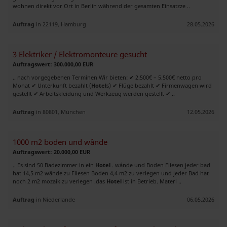
wohnen direkt vor Ort in Berlin während der gesamten Einsatzze ..
Auftrag
in 22119, Hamburg
28.05.2026
3 Elektriker / Elektromonteure gesucht
Auftragswert: 300.000,00 EUR
.. nach vorgegebenen Terminen Wir bieten: ✔ 2.500€ – 5.500€ netto pro
Monat ✔ Unterkunft bezahlt (
Hotel
s) ✔ Flüge bezahlt ✔ Firmenwagen wird
gestellt ✔ Arbeitskleidung und Werkzeug werden gestellt ✔ ..
Auftrag
in 80801, München
12.05.2026
1000 m2 boden und wânde
Auftragswert: 20.000,00 EUR
.. Es sind 50 Badezimmer in ein
Hotel
. wánde und Boden Fliesen jeder bad
hat 14,5 m2 wânde zu Fliesen Boden 4,4 m2 zu verlegen und jeder Bad hat
noch 2 m2 mozaik zu verlegen .das
Hotel
ist in Betrieb. Materi ..
Auftrag
in Niederlande
06.05.2026