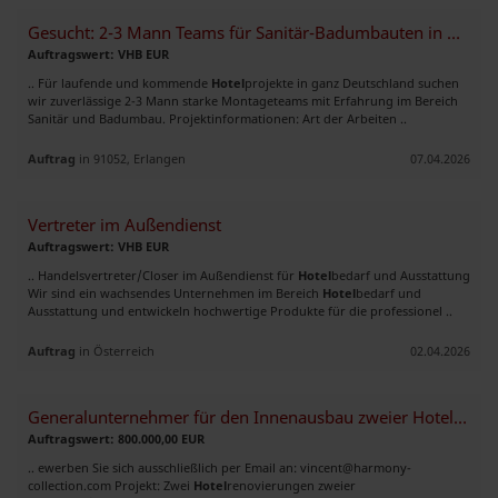
Gesucht: 2-3 Mann Teams für Sanitär-Badumbauten in Hotels (Deutschland
Auftragswert: VHB EUR
.. Für laufende und kommende
Hotel
projekte in ganz Deutschland suchen
wir zuverlässige 2-3 Mann starke Montageteams mit Erfahrung im Bereich
Sanitär und Badumbau. Projektinformationen: Art der Arbeiten ..
Auftrag
in 91052, Erlangen
07.04.2026
Vertreter im Außendienst
Auftragswert: VHB EUR
.. Handelsvertreter/Closer im Außendienst für
Hotel
bedarf und Ausstattung
Wir sind ein wachsendes Unternehmen im Bereich
Hotel
bedarf und
Ausstattung und entwickeln hochwertige Produkte für die professionel ..
Auftrag
in Österreich
02.04.2026
Generalunternehmer für den Innenausbau zweier Hotels in Stuttgart
Auftragswert: 800.000,00 EUR
.. ewerben Sie sich ausschließlich per Email an:
vincent@harmony-
collection.com
Projekt: Zwei
Hotel
renovierungen zweier