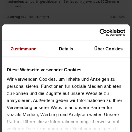
laufenden/temporär geschlossenen Betriebes mit jeweils ca. 30 Zimmern
und jewei ..
Auftrag
in 70184, Stuttgart
04.03.2026
Callcenter / Telefonprofis gesucht (B2B – Provision)
Auftragswert: 100.000,00 EUR
.. es Marketingprodukt mit klar erkennbarem Nutzen • Zielgruppe:
Zustimmung
Details
Über Cookies
Restaurants, Gyms, Friseure, Clubs,
Hotel
s, Beauty & Lifestyle • Einfach
erklärbar • Kurze Entscheidungswege (meist Inhaber) • Hohe ..
Auftrag
in 16359, Biesenthal
11.02.2026
Diese Webseite verwendet Cookies
Wir verwenden Cookies, um Inhalte und Anzeigen zu
personalisieren, Funktionen für soziale Medien anbieten
Jetzt mit der Auftragsbank starten
zu können und die Zugriffe auf unsere Website zu
analysieren. Außerdem geben wir Informationen zu Ihrer
Verwendung unserer Website an unsere Partner für
soziale Medien, Werbung und Analysen weiter. Unsere
Erfahrener Renovierungsbetrieb sucht langfristige Zusammenarbeit
Partner führen diese Informationen möglicherweise mit
.. s Verlegung von Vinyl- und Designböden Innenausbau und
weiteren Daten zusammen, die Sie ihnen bereitgestellt
Modernisierung Renovierung von Wohnungen,
Hotel
s, Büros und