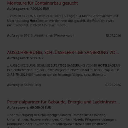
Monteure für Containerbau gesucht
Auftragswert: 7.000,00 EUR
.. Vom 20.07.2026 bis zum 24.07.2026 ( 5 Tage) 1. 4 Mann Gelsenkirchen mit
Übernachtung
Hotel
kosten werden von uns gezahlt. die Rückfahrt wird
nicht vergütet. 2. 06:00 Uhr Start in 576 ..
Auftrag
in 57610, Altenkirchen (Westerwald)
15.07.2026
AUSSCHREIBUNG: SCHLÜSSELFERTIGE SANIERUNG VON 68 HOTELBÄDERN
Auftragswert: VHB EUR
.. AUSSCHREIBUNG: SCHLÜSSELFERTIGE SANIERUNG VON 68
HOTEL
BÄDERN ​
Projektbeschreibung Für unser Projekt in einem
Hotel
in Trier (Projekt-ID:
24RE-TR-2025-001) suchen wir ein leistungsfähiges, spezialisierte ..
Auftrag
in 54290, Trier
07.07.2026
Potenzialpartner für Gebäude, Energie und Ladeinfrastruktur gesucht
Auftragswert: 60.000,00 EUR
.. ner mit Zugang zu Gebäudeeigentümern, Immobilienbeständen,
Unternehmen, Hausverwaltungen, Kliniken,
Hotel
s, Pflegeeinrichtungen,
Kommunen oder Investoren. Im Mittelpunkt stehen wirtschaftliche