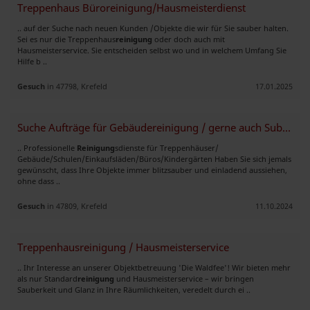
Treppenhaus Büroreinigung/Hausmeisterdienst
.. auf der Suche nach neuen Kunden /Objekte die wir für Sie sauber halten.
Sei es nur die Treppenhaus
reinigung
oder doch auch mit
Hausmeisterservice. Sie entscheiden selbst wo und in welchem Umfang Sie
Hilfe b ..
Gesuch
in 47798, Krefeld
17.01.2025
Suche Aufträge für Gebäudereinigung / gerne auch Subunternehmer
.. Professionelle
Reinigung
sdienste für Treppenhäuser/
Gebäude/Schulen/Einkaufsläden/Büros/Kindergärten Haben Sie sich jemals
gewünscht, dass Ihre Objekte immer blitzsauber und einladend aussiehen,
ohne dass ..
Gesuch
in 47809, Krefeld
11.10.2024
Treppenhausreinigung / Hausmeisterservice
.. Ihr Interesse an unserer Objektbetreuung 'Die Waldfee'! Wir bieten mehr
als nur Standard
reinigung
und Hausmeisterservice – wir bringen
Sauberkeit und Glanz in Ihre Räumlichkeiten, veredelt durch ei ..