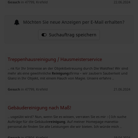
Gesuch
in 47799, Krefeld
22.06.2024
Möchten Sie neue Anzeigen per E-Mail erhalten?
Suchauftrag speichern
Treppenhausreinigung / Hausmeisterservice
.. nk für Ihr Interesse an der Objektbetreuung durch Die Waldfee! Wir sind
mehr als eine gewöhnliche
Reinigung
sfirma – wir zaubern Sauberkeit und
Glanz in Ihr Objekt, mit einem Hauch von Magie. Unsere erfahre ..
Gesuch
in 47799, Krefeld
21.06.2024
Gebäudereinigung nach Maß!
.. usgeübt wird? Nun, wenn Sie es wissen, verraten Sie es mir :-) Ich suche
Aufträge für die Gebäude
reinigung
. Auf meiner Homepage manetta-
personal.de finden Sie alle Leistungen die wir bieten. Ich würde mich ..
Gesuch
in 47804, Krefeld
19.04.2024