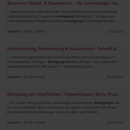
Baumann Objekt- & Hausservice – Ihr zuverlässiger Hausmeisterservice
.. Gewerbekunden sowie Behörden Hausmeisterservice und zuverlässige
Gebäudebetreuung Treppenhaus
reinigung
Wöchentlich, 14-tägig oder
nach individuellem Rhythmus Gebäude
reinigung
& Unterhaltsreinigun ..
Gesuch
in 47798, Krefeld
11.05.2026
Entrümpelung, Renovierung & Hausservice – Schnell & Zuverlässig | Ben
.. * Renovierungsarbeiten (Streichen, Spachteln, kleine Sanierungen) *
Gartenarbeiten & Pflege *
Reinigung
sarbeiten (Fenster, Glas, Gebäude) *
Hausmeisterservice 💪 Warum wir? * Zuverlässig & pünk ..
Gesuch
in 47799, Krefeld
05.05.2026
Reinigung von Glasflächen, Treppenhäuser, Büro, Praxis, Werke
.. Sie suchen eine gründliche, zuverlässige und erfahrene
Reinigung
skraft
für Ihre Immobilie? Dann sind Sie bei mir genau richtig! Ich biete Ihnen
professionelle Dienstleistungen rund um: Glas- und Fenster ..
Gesuch
in 47798, Krefeld
25.01.2026