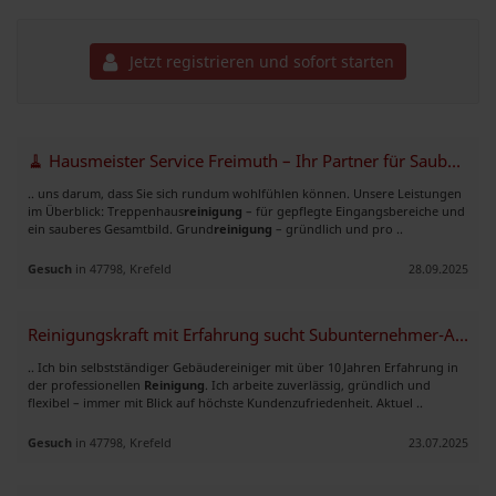
Jetzt registrieren und sofort starten
🧹 Hausmeister Service Freimuth – Ihr Partner für Sauberkeit & Ordnung
.. uns darum, dass Sie sich rundum wohlfühlen können. Unsere Leistungen
im Überblick: Treppenhaus
reinigung
– für gepflegte Eingangsbereiche und
ein sauberes Gesamtbild. Grund
reinigung
– gründlich und pro ..
Gesuch
in 47798, Krefeld
28.09.2025
Reinigungskraft mit Erfahrung sucht Subunternehmer-Aufträge (Raum Kref
.. Ich bin selbstständiger Gebäudereiniger mit über 10 Jahren Erfahrung in
der professionellen
Reinigung
. Ich arbeite zuverlässig, gründlich und
flexibel – immer mit Blick auf höchste Kundenzufriedenheit. Aktuel ..
Gesuch
in 47798, Krefeld
23.07.2025