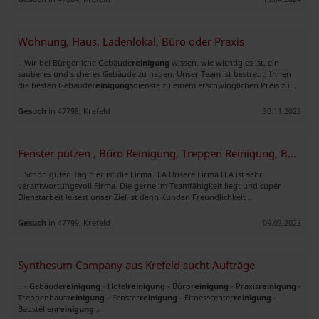
Wohnung, Haus, Ladenlokal, Büro oder Praxis
.. Wir bei Bürgerliche Gebäude
reinigung
wissen, wie wichtig es ist, ein
sauberes und sicheres Gebäude zu haben. Unser Team ist bestrebt, Ihnen
die besten Gebäude
reinigung
sdienste zu einem erschwinglichen Preis zu ..
Gesuch
in 47798, Krefeld
30.11.2023
Fenster putzen , Büro Reinigung, Treppen Reinigung, Boden-Teppich rein
.. Schön guten Tag hier ist die Firma H.A Unsere Firma H.A ist sehr
verantwortungsvoll Firma. Die gerne im Teamfähigkeit liegt und super
Dienstarbeit leisest unser Ziel ist denn Kunden Freundlichkeit ..
Gesuch
in 47799, Krefeld
09.03.2023
Synthesum Company aus Krefeld sucht Aufträge
.. - Gebäude
reinigung
- Hotel
reinigung
- Büro
reinigung
- Praxis
reinigung
-
Treppenhaus
reinigung
- Fenster
reinigung
- Fitnesscenter
reinigung
-
Baustellen
reinigung
..