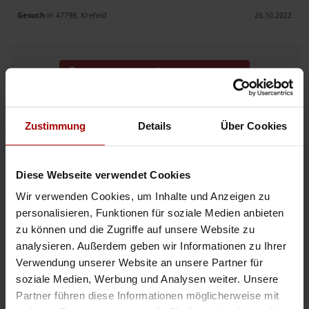
Gesuch
in 47798, Krefeld
26.10.2022
Jetzt mit der Auftragsbank starten
Zustimmung
Details
Über Cookies
Edelweiss-bb Dach und Fassaden reinigung kostenlose Beratung
.. Dach Fassade und Stein
reinigung
Alles im Haus und ums Haus Mit mehr
als 25 Jahre Erfahrung kontaktieren Sie uns für den kompletten Raum NRW
Diese Webseite verwendet Cookies
Edelwiss-bb Gebäude
reinigung
01785723476 Unterhalts
reinigung
Pri ..
Wir verwenden Cookies, um Inhalte und Anzeigen zu
Gesuch
in 47798, Krefeld
29.05.2022
personalisieren, Funktionen für soziale Medien anbieten
zu können und die Zugriffe auf unsere Website zu
Suchen Sie Personal oder subunternehmer
analysieren. Außerdem geben wir Informationen zu Ihrer
Verwendung unserer Website an unsere Partner für
.. ionellen Personal für Ihr Unternehmen? Die „Yourtra GmbH“ ist im
Bereich der Industrie und Industrie
reinigung
tätig. Mit unserem
soziale Medien, Werbung und Analysen weiter. Unsere
Kompetenten Personal unterstützen wir Sie bei der Steigerung Ihrer
Partner führen diese Informationen möglicherweise mit
Produktivität ..