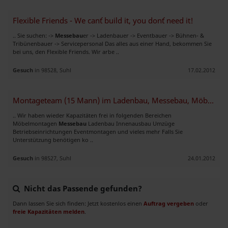
Flexible Friends - We can´t build it, you don´t need it!
.. Sie suchen: ->
Messebau
er -> Ladenbauer -> Eventbauer -> Bühnen- &
Tribünenbauer -> Servicepersonal Das alles aus einer Hand, bekommen Sie
bei uns, den Flexible Friends. Wir arbe ..
Gesuch
in 98528, Suhl
17.02.2012
Montageteam (15 Mann) im Ladenbau, Messebau, Möbelmontagen
.. Wir haben wieder Kapazitäten frei in folgenden Bereichen
Möbelmontagen
Messebau
Ladenbau Innenausbau Umzüge
Betriebseinrichtungen Eventmontagen und vieles mehr Falls Sie
Unterstützung benötigen ko ..
Gesuch
in 98527, Suhl
24.01.2012
Nicht das Passende gefunden?
Dann lassen Sie sich finden: Jetzt kostenlos einen
Auftrag vergeben
oder
freie Kapazitäten melden
.