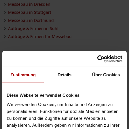
Messebau in Dresden
Messebau in Stuttgart
Messebau in Dortmund
Aufträge & Firmen in Suhl
Aufträge & Firmen für Messebau
Das können Sie als Nächstes tun
Jetzt kostenlos freie Kapazitäten melden
Zustimmung
Details
Über Cookies
Jetzt kostenlos einen Auftrag vergeben
Aufträge aller Branchen einsehen
Firmen aller Branchen einsehen
Diese Webseite verwendet Cookies
Wir verwenden Cookies, um Inhalte und Anzeigen zu
personalisieren, Funktionen für soziale Medien anbieten
INSERIEREN
zu können und die Zugriffe auf unsere Website zu
analysieren. Außerdem geben wir Informationen zu Ihrer